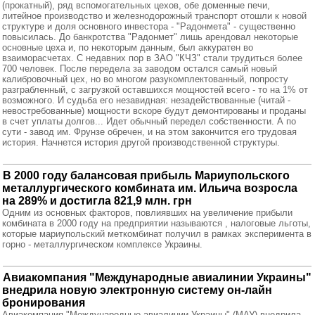
(прокатный), ряд вспомогательных цехов, обе доменные печи,
литейное производство и железнодорожный транспорт отошли к новой
структуре и доля основного инвестора - "Радонмета" - существенно
повысилась. До банкротства "Радонмет" лишь арендовал некоторые
основные цеха и, по некоторым данным, был аккуратен во
взаиморасчетах. С недавних пор в ЗАО "КЧЗ" стали трудиться более
700 человек. После передела за заводом остался самый новый
калибровочный цех, но во многом разукомплектованный, попросту
разграбленный, с загрузкой оставшихся мощностей всего - то на 1% от
возможного. И судьба его незавидная: незадействованные (читай -
невостребованные) мощности вскоре будут демонтированы и проданы
в счет уплаты долгов... Идет обычный передел собственности. А по
сути - завод им. Фрунзе обречен, и на этом закончится его трудовая
история. Начнется история другой производственной структуры.
В 2000 году балансовая прибыль Мариупольского
металлургического комбината им. Ильича возросла
на 289% и достигла 821,9 млн. грн
Одним из основных факторов, повлиявших на увеличение прибыли
комбината в 2000 году на предприятии называются , налоговые льготы,
которые мариупольский меткомбинат получил в рамках эксперимента в
горно - металлургическом комплексе Украины.
Авиакомпания "Международные авиалинии Украины"
внедрила новую электронную систему он-лайн
бронирования
Авиакомпания "Международные авиалинии Украины" (МАУ) внедрила