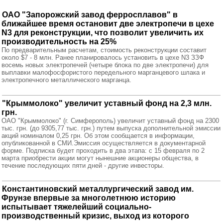
ОАО "Запорожский завод ферросплавов" в
ближайшее время остановит две электропечи в цехе
N3 для реконструкции, что позволит увеличить их
производительность на 25%
По предварительным расчетам, стоимость реконструкции составит
около $7 - 8 млн. Ранее планировалось установить в цехе N3 ЗЗФ
восемь новых электропечей (четыре блока по две электропечи) для
выплавки малофосфористого передельного марганцевого шлака и
электропечного металлического марганца.
"Крыммолоко" увеличит уставный фонд на 2,3 млн.
грн.
ОАО "Крыммолоко" (г. Симферополь) увеличит уставный фонд на 2300
тыс. грн. (до 9305,77 тыс. грн.) путем выпуска дополнительной эмиссии
акций номиналом 0,25 грн. Об этом сообщается в информации,
опубликованной в СМИ.Эмиссия осуществляется в документарной
форме. Подписка будет проходить в два этапа: с 15 февраля по 2
марта приобрести акции могут нынешние акционеры общества, в
течение последующих пяти дней - другие инвесторы.
Константиновский металлургический завод им.
Фрунзе впервые за многолетнюю историю
испытывает тяжелейший социально-
производственный кризис, выход из которого