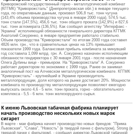
Криворожский государственный горно - металлургический комбинат
(КГГМК) "Криворожсталь" (Днепропетровская обл.) в январе текущего
года, по оперативным данным, произвел 506,8 тыс. тонн чугуна
(143,4% объема производства чугуна в январе 2000 года), 574,5 тыс.
тонн стали (147,5%), 456,6 тыс. тонн общего проката (142,9%) и 827,6
тыс. тонн агломерата (136,5%). Как сообщил агентству "Интерфакс -
Украина" исполняющий обязанности генерального директора КГГМК
Анатолий Сокуренко, в январе предприятие работало стабильно.
Объем производства "Криворожстали" по итогам 2000 года составил
4826 млн. грн., что в сравнительных ценах на 13% превышает
показатели 1999 года. Балансовая прибыль комбината за минувший
год составила 1,099 млрд. грн. А. Сокуренко назначен исполняющим
обязанности гендиректора с 30 января 2001 года - после назначения
Олега Дубины вице - премьером. На "Криворожстали" А. Сокуренко
работает директором по экономике с 1999 года. Ранее он занимал
аналогичный пост на Алчевском металлургическом комбинате. КГГМК
"Криворожсталь" - крупнейший в Украине производитель
металлопродукции, доля которого на рынке достигает 20%. Мощности
комбината по производству металлопродукции позволяют ежегодно
выпускать около 4,6 - 5 млн. тонн проката, горно - обогатительного
комплекса - 5,5 - 6 млн. тонн железорудного сырья.
К июню Львовская табачная фабрика планирует
начать производство нескольких новых марок
сигарет
В марте - мае фабрика начнет производство новых брендов: "Прима
Львовская", "Слава", "Новость" (в твердой пачке с фильтром), Strong (в
твердой пачке с фильтром), - сообщил директор Львовской табачной