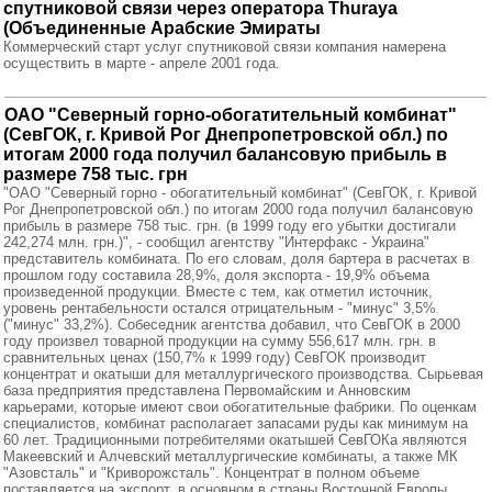
спутниковой связи через оператора Thuraya
(Объединенные Арабские Эмираты
Коммерческий старт услуг спутниковой связи компания намерена
осуществить в марте - апреле 2001 года.
ОАО "Северный горно-обогатительный комбинат"
(СевГОК, г. Кривой Рог Днепропетровской обл.) по
итогам 2000 года получил балансовую прибыль в
размере 758 тыс. грн
"ОАО "Северный горно - обогатительный комбинат" (СевГОК, г. Кривой
Рог Днепропетровской обл.) по итогам 2000 года получил балансовую
прибыль в размере 758 тыс. грн. (в 1999 году его убытки достигали
242,274 млн. грн.)", - сообщил агентству "Интерфакс - Украина"
представитель комбината. По его словам, доля бартера в расчетах в
прошлом году составила 28,9%, доля экспорта - 19,9% объема
произведенной продукции. Вместе с тем, как отметил источник,
уровень рентабельности остался отрицательным - "минус" 3,5%
("минус" 33,2%). Собеседник агентства добавил, что СевГОК в 2000
году произвел товарной продукции на сумму 556,617 млн. грн. в
сравнительных ценах (150,7% к 1999 году) СевГОК производит
концентрат и окатыши для металлургического производства. Сырьевая
база предприятия представлена Первомайским и Анновским
карьерами, которые имеют свои обогатительные фабрики. По оценкам
специалистов, комбинат располагает запасами руды как минимум на
60 лет. Традиционными потребителями окатышей СевГОКа являются
Макеевский и Алчевский металлургические комбинаты, а также МК
"Азовсталь" и "Криворожсталь". Концентрат в полном объеме
поставляется на экспорт, в основном в страны Восточной Европы.