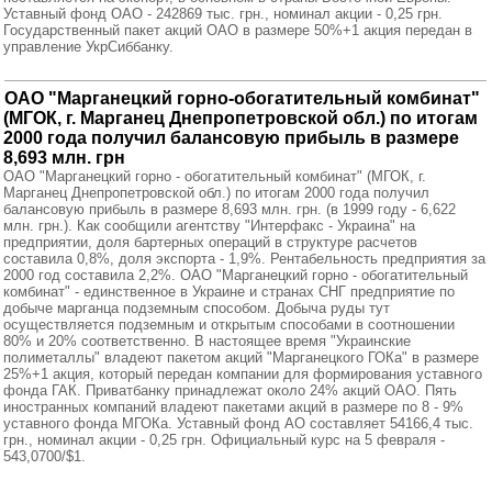
Уставный фонд ОАО - 242869 тыс. грн., номинал акции - 0,25 грн.
Государственный пакет акций ОАО в размере 50%+1 акция передан в
управление УкрСиббанку.
ОАО "Марганецкий горно-обогатительный комбинат"
(МГОК, г. Марганец Днепропетровской обл.) по итогам
2000 года получил балансовую прибыль в размере
8,693 млн. грн
ОАО "Марганецкий горно - обогатительный комбинат" (МГОК, г.
Марганец Днепропетровской обл.) по итогам 2000 года получил
балансовую прибыль в размере 8,693 млн. грн. (в 1999 году - 6,622
млн. грн.). Как сообщили агентству "Интерфакс - Украина" на
предприятии, доля бартерных операций в структуре расчетов
составила 0,8%, доля экспорта - 1,9%. Рентабельность предприятия за
2000 год составила 2,2%. ОАО "Марганецкий горно - обогатительный
комбинат" - единственное в Украине и странах СНГ предприятие по
добыче марганца подземным способом. Добыча руды тут
осуществляется подземным и открытым способами в соотношении
80% и 20% соответственно. В настоящее время "Украинские
полиметаллы" владеют пакетом акций "Марганецкого ГОКа" в размере
25%+1 акция, который передан компании для формирования уставного
фонда ГАК. Приватбанку принадлежат около 24% акций ОАО. Пять
иностранных компаний владеют пакетами акций в размере по 8 - 9%
уставного фонда МГОКа. Уставный фонд АО составляет 54166,4 тыс.
грн., номинал акции - 0,25 грн. Официальный курс на 5 февраля -
543,0700/$1.