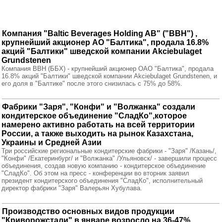
Компания "Baltic Beverages Holding AB" ("BBH") ,
крупнейший акционер АО "Балтика", продала 16.8%
акций "Балтики" шведской компании Akciebulaget
Grundstenen
Компания BBH (ББХ) - крупнейший акционер ОАО "Балтика", продала
16.8% акций "Балтики" шведской компании Akciebulaget Grundstenen, и
его доля в "Балтике" после этого снизилась с 75% до 58%.
Фабрики "Заря", "Конфи" и "Волжанка" создали
кондитерское объединение "СладКо",которое
намерено активно работать на всей территории
России, а также выходить на рынок Казахстана,
Украины и Средней Азии
Три российские региональные кондитерские фабрики - "Заря" /Казань/,
"Конфи" /Екатеринбург/ и "Волжанка" /Ульяновск/ - завершили процесс
объединения, создав новую компанию - кондитерское объединение
"СладКо". Об этом на пресс - конференции во вторник заявил
президент кондитерского объединения "СладКо", исполнительный
директор фабрики "Заря" Валерьян Хубулава.
Производство основных видов продукции
"Криворожстали" в январе возросло на 36-47%