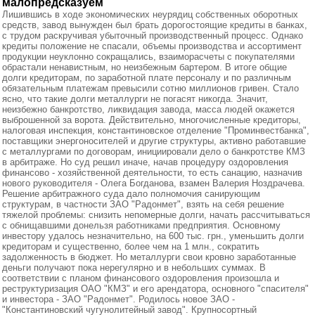
малопредсказуем
Лишившись в ходе экономических неурядиц собственных оборотных
средств, завод вынужден был брать дорогостоящие кредиты в банках,
с трудом раскручивая убыточный производственный процесс. Однако
кредиты положение не спасали, объемы производства и ассортимент
продукции неуклонно сокращались, взаиморасчеты с покупателями
обрастали ненавистным, но неизбежным бартером. В итоге общие
долги кредиторам, по заработной плате персоналу и по различным
обязательным платежам превысили сотню миллионов гривен. Стало
ясно, что такие долги металлурги не погасят никогда. Значит,
неизбежно банкротство, ликвидация завода, масса людей окажется
выброшенной за ворота. Действительно, многочисленные кредиторы,
налоговая инспекция, константиновское отделение "Проминвестбанка",
поставщики энергоносителей и другие структуры, активно работавшие
с металлургами по договорам, инициировали дело о банкротстве КМЗ
в арбитраже. Но суд решил иначе, начав процедуру оздоровления
финансово - хозяйственной деятельности, то есть санацию, назначив
нового руководителя - Олега Богданова, взамен Валерия Ноздрачева.
Решение арбитражного суда дало полномочия санирующим
структурам, в частности ЗАО "Радонмет", взять на себя решение
тяжелой проблемы: снизить непомерные долги, начать рассчитываться
с обнищавшими донельзя работниками предприятия. Основному
инвестору удалось незначительно, на 600 тыс. грн., уменьшить долги
кредиторам и существенно, более чем на 1 млн., сократить
задолженность в бюджет. Но металлурги свои кровно заработанные
деньги получают пока нерегулярно и в небольших суммах. В
соответствии с планом финансового оздоровления произошла и
реструктуризация ОАО "КМЗ" и его арендатора, основного "спасителя"
и инвестора - ЗАО "Радонмет". Родилось новое ЗАО -
"Константиновский чугунолитейный завод". Крупносортный