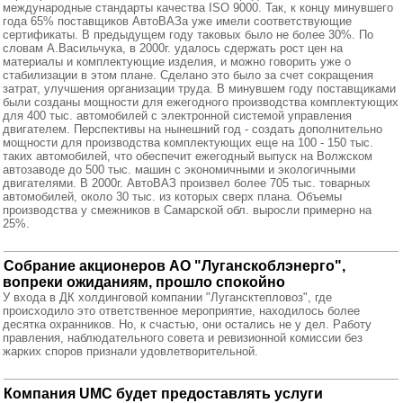
международные стандарты качества ISO 9000. Так, к концу минувшего
года 65% поставщиков АвтоВАЗа уже имели соответствующие
сертификаты. В предыдущем году таковых было не более 30%. По
словам А.Васильчука, в 2000г. удалось сдержать рост цен на
материалы и комплектующие изделия, и можно говорить уже о
стабилизации в этом плане. Сделано это было за счет сокращения
затрат, улучшения организации труда. В минувшем году поставщиками
были созданы мощности для ежегодного производства комплектующих
для 400 тыс. автомобилей с электронной системой управления
двигателем. Перспективы на нынешний год - создать дополнительно
мощности для производства комплектующих еще на 100 - 150 тыс.
таких автомобилей, что обеспечит ежегодный выпуск на Волжском
автозаводе до 500 тыс. машин с экономичными и экологичными
двигателями. В 2000г. АвтоВАЗ произвел более 705 тыс. товарных
автомобилей, около 30 тыс. из которых сверх плана. Объемы
производства у смежников в Самарской обл. выросли примерно на
25%.
Собрание акционеров АО "Луганскоблэнерго",
вопреки ожиданиям, прошло спокойно
У входа в ДК холдинговой компании "Лугансктепловоз", где
происходило это ответственное мероприятие, находилось более
десятка охранников. Но, к счастью, они остались не у дел. Работу
правления, наблюдательного совета и ревизионной комиссии без
жарких споров признали удовлетворительной.
Компания UMC будет предоставлять услуги