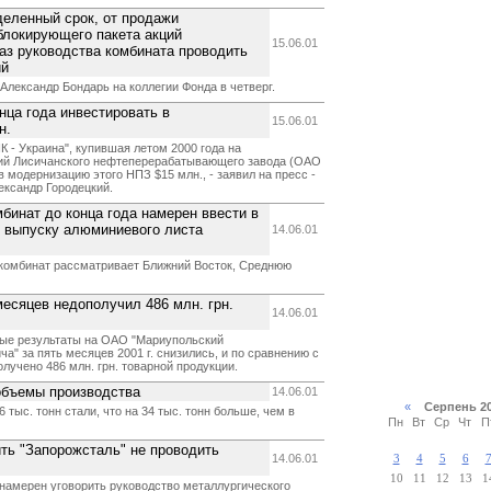
деленный срок, от продажи
блокирующего пакета акций
15.06.01
каз руководства комбината проводить
ий
лександр Бондарь на коллегии Фонда в четверг.
нца года инвестировать в
15.06.01
н.
К - Украина", купившая летом 2000 года на
ций Лисичанского нефтеперерабатывающего завода (ОАО
 модернизацию этого НПЗ $15 млн., - заявил на пресс -
ександр Городецкий.
инат до конца года намерен ввести в
о выпуску алюминиевого листа
14.06.01
 комбинат рассматривает Ближний Восток, Среднюю
месяцев недополучил 486 млн. грн.
14.06.01
ые результаты на ОАО "Мариупольский
а" за пять месяцев 2001 г. снизились, и по сравнению с
лучено 486 млн. грн. товарной продукции.
объемы производства
14.06.01
«
Серпень 2
 тыс. тонн стали, что на 34 тыс. тонн больше, чем в
Пн
Вт
Ср
Чт
П
ть "Запорожсталь" не проводить
14.06.01
3
4
5
6
10
11
12
13
1
намерен уговорить руководство металлургического