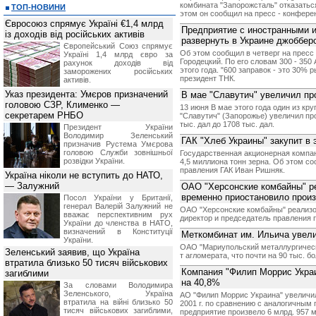
комбината "Запорожсталь" отказатьс
ТОП-НОВИНИ
этом он сообщил на пресс - конфере
Євросоюз спрямує Україні €1,4 млрд
Предприятие с иностранными 
із доходів від російських активів
развернуть в Украине джоббер
Європейський Союз спрямує
Об этом сообщил в четверг на пресс
Україні 1,4 млрд євро за
Городецкий. По его словам 300 - 350
рахунок доходів від
этого года. "600 заправок - это 30%
заморожених російських
президент ТНК.
активів.
Указ президента: Умєров призначений
В мае "Славутич" увеличил пр
головою СЗР, Клименко —
13 июня В мае этого года один из кр
секретарем РНБО
"Славутич" (Запорожье) увеличил пр
тыс. дал до 1708 тыс. дал.
Президент України
Володимир Зеленський
ГАК "Хлеб Украины" закупит в 
призначив Pустема Умєрова
головою Служби зовнішньої
Государственная акционерная компан
розвідки України.
4,5 миллиона тонн зерна. Об этом со
правления ГАК Иван Ришняк.
Україна ніколи не вступить до НАТО,
— Залужний
ОАО "Херсонские комбайны" ре
временно приостановило прои
Посол України у Британії,
генерал Валерій Залужний не
ОАО "Херсонские комбайны" реализо
вважає перспективним рух
директор и председатель правления 
України до членства в НАТО,
визначений в Конституції
Меткомбинат им. Ильича увели
України.
ОАО "Мариупольский металлургически
Зеленський заявив, що Україна
т агломерата, что почти на 90 тыс. б
втратила близько 50 тисяч військових
Компания "Филип Моррис Укра
загиблими
на 40,8%
За словами Володимира
Зеленського, Україна
АО "Филип Моррис Украина" увеличи
втратила на війні близько 50
2001 г. по сравнению с аналогичным 
тисяч військових загиблими,
предприятие произвело 6 млрд. 957 мл