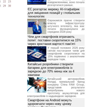
1
22
23
повідомленнями, воно почало
розгортатися раніше.
8
29
30
ЄС розгортає мережу AI-гігафабрик
для зміцнення позицій у глобальних
технологіях
Єврокомісія прагне створити
власну інфраструктуру
штучного інтелекту, яка має
почати функціонувати до
середини 2028 року
Чіпи для смартфонів втрачають
попит: поставки скоротилися на 15%
через зростання вартості пам’яті
У першій половині 2026 року
світові постачання чипів для
смартфонів скоротилися на
15% порівняно з аналогічним
періодом торік.
Китайські розробники створили
батарею для електромобілів із
зарядкою до 70% менш ніж за 4
хвилини
Китайський автовиробник
Hongqi, преміальний бренд
концерну China FAW Group,
представив результати
випробувань нового
прототипу акумулятора для
електромобілів із надшвидкою зарядкою.
Смартфони на Android можуть
здорожчати через нову цінову