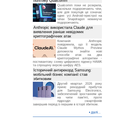
політику Qualcomm
Qualcomm поки не розкрила,
наскільки подорожчають чіпи,
але для покупців це означає
одне: усі Android-пристрої на
чіпах Snapdragon неминуче
подорожчають.
Anthropic використала Claude для
виявлення раніше невідомих
криптографічних атак
Компанія Anthropic
повідомила, що її модель
Claude Mythos Preview
допомогла знайти нові
способи атак на два
криптографічні алгоритми -
постквантову схему цифрового підпису HAWK
та спрощену версію шифру AES.
Історичний антирекорд Samsung:
мобільний бізнес компанії став
збитковим
Другий квартал 2026 року
приніс рекордний прибуток
для Samsung Electronics,
забезпечений зростанням цін
на чипи пам'яті, проте
підрозділ смартфонів
завершив період із першим в історії збитком.
•
далі...