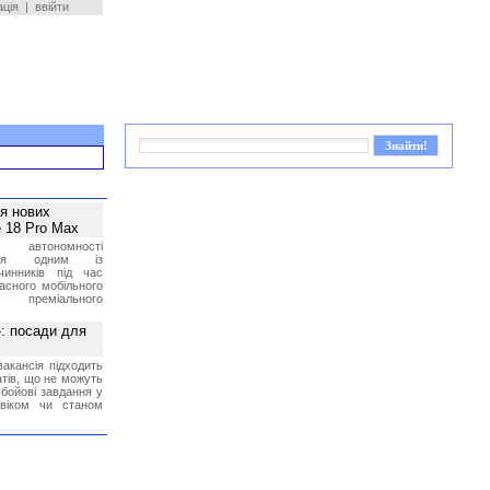
ація
|
ввійти
ея нових
 18 Pro Max
 автономності
ться одним із
чинників під час
асного мобільного
 преміального
»: посади для
акансія підходить
тів, що не можуть
бойові завдання у
 віком чи станом