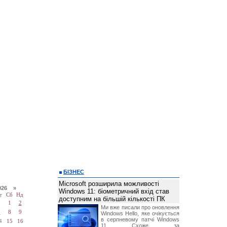
БІЗНЕС
Microsoft розширила можливості
026 »
Windows 11: біометричний вхід став
т
Сб
Нд
доступним на більшій кількості ПК
1
2
Ми вже писали про оновлення
7
8
9
Windows Hello, яке очікується
в серпневому патчі Windows
4
15
16
11. Схоже, за