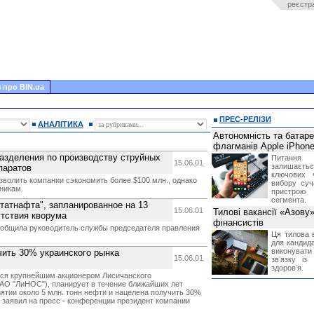
реєстр
 про BIN.ua
ПРЕС-РЕЛІЗИ
АНАЛІТИКА
Автономність та батар
флагманів Apple iPhone
разделения по производству струйных
Питання
15.06.01
залишає
паратов
ключових 
волить компании сэкономить более $100 млн., однако
вибору суч
никам.
пристрою
сегмента.
татнафта", запланированное на 13
15.06.01
Тилові вакансії «Азову
утствия кворума
фінансистів
общила руководитель службы председателя правления
Ця тилова в
для кандида
виконувати 
чить 30% украинского рынка
15.06.01
звʼязку із
здоровʼя.
яся крупнейшим акционером Лисичанского
О "ЛиНОС"), планирует в течение ближайших лет
ятии около 5 млн. тонн нефти и нацелена получить 30%
- заявил на пресс - конференции президент компании