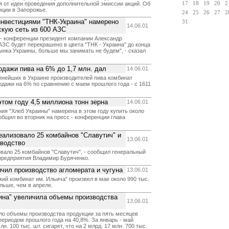
я от идеи проведения дополнительной эмиссии акций. Об
17
18
19
20
2
нции в Запорожье.
24
25
26
27
2
инвестициями "ТНК-Украина" намерено
31
14.06.01
скую сеть из 600 АЗС
 - конференции президент компании Александр
 АЗС будет перекрашено в цвета "ТНК - Украина" до конца
 рынка Украины, больше мы занимать не будем", - сказал
одажи пива на 6% до 1,7 млн. дал
14.06.01
упнейших в Украине производителей пива комбинат
одажи на 6% по сравнению с маем прошлого года - с 1611
этом году 4,5 миллиона тонн зерна
14.06.01
ия "Хлеб Украины" намерена в этом году купить около
общил во вторник на пресс - конференции глава
ализовало 25 комбайнов "Славутич" и
13.06.01
зводство
вало 25 комбайнов "Славутич", - сообщил генеральный
предприятия Владимир Буряченко.
чил производство агломерата и чугуна
13.06.01
й комбинат им. Ильича" произвел в мае около 990 тыс.
ольше, чем в апреле.
ина" увеличила объемы производства
13.06.01
ло объемы производства продукции за пять месяцев
периодом прошлого года на 40,8%. За январь - май
н. 100 тыс. шт. сигарет, что на 2 млрд. 17 млн. 700 тыс.