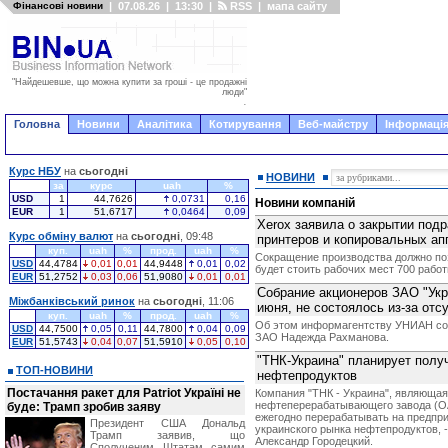
Фінансові новини
|
07.08.26
|
13:30
|
RSS
|
мапа сайту
"Найдешевше, що можна купити за гроші - це продажні
люди"
.
Головна
Новини
Аналітика
Котирування
Веб-майстру
Інформація
Курс НБУ
на
сьогодні
НОВИНИ
за
курс
uah
%
USD
1
44,7626
0,0731
0,16
Новини компаній
EUR
1
51,6717
0,0464
0,09
Xerox заявила о закрытии под
Курс обміну валют
на
сьогодні
, 09:48
принтеров и копировальных ап
куп.
uah
%
прод.
uah
%
Сокращение производства должно поз
USD
44,4784
0,01
0,01
44,9448
0,01
0,02
будет стоить рабочих мест 700 работ
EUR
51,2752
0,03
0,06
51,9080
0,01
0,01
Собрание акционеров ЗАО "Укр
Міжбанківський ринок
на
сьогодні
, 11:06
июня, не состоялось из-за отс
куп.
uah
%
прод.
uah
%
Об этом информагентству УНИАН со
USD
44,7500
0,05
0,11
44,7800
0,04
0,09
ЗАО Надежда Рахманова.
EUR
51,5743
0,04
0,07
51,5910
0,05
0,10
"ТНК-Украина" планирует полу
ТОП-НОВИНИ
нефтепродуктов
Постачання ракет для Patriot Україні не
Компания "ТНК - Украина", являюща
нефтеперерабатывающего завода (ОА
буде: Трамп зробив заяву
ежегодно перерабатывать на предпри
Президент США Дональд
украинского рынка нефтепродуктов, 
Трамп заявив, що
Александр Городецкий.
Сполученим Штатам самим