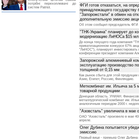
потрібні перехоплювачі до
ФГИ готов отказаться, на опре
систем Patriot.
принадлежащего государству 
"Запорожстали" в обмен на от
дополнительную эмиссию акц
Об этом сообщил председатель ФГИ А
"ТНК-Украина" планирует до ко
модернизацию ЛиНОСа $15 мл
До конца текущего года компания "ТН
приватизационном конкурсе 67% ак
"ЛиНОС"), планирует инвестировать в
конференции президент компании Ал
Запорожский алюминиевый комб
эксплуатацию производство п
толщиной от 0,15 мм
Как рынок сбыта для этой продукции
Азию, Египет, Россию, Финляндию.
Меткомбинат им. Ильича за 5 
товарной продукциии
Донецкая область. УНИАН. Финансов
металлургический комбинат им. Ильич
аналогичным периодом 2000 г. недопо
"Азовсталь" увеличила в мае 
ОАО "Азовсталь" произвело в мае 406
апреле.
Олег Дубина попытается убеди
эмиссию
Первый вице - премьер Олег Дубина 