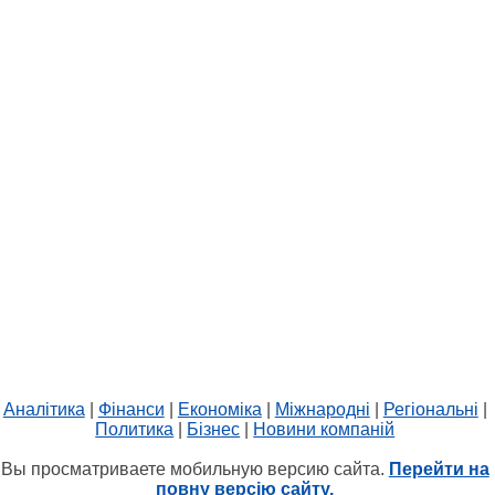
Аналітика
|
Фінанси
|
Економіка
|
Міжнародні
|
Регіональні
|
Политика
|
Бізнес
|
Новини компаній
Вы просматриваете мобильную версию сайта.
Перейти на
повну версію сайту.