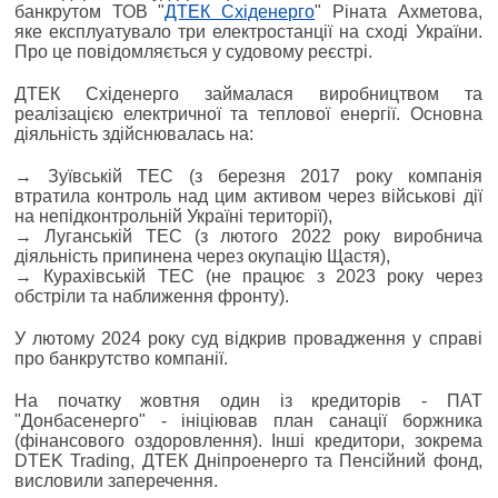
банкрутом ТОВ "
ДТЕК Східенерго
" Ріната Ахметова,
яке експлуатувало три електростанції на сході України.
Про це повідомляється у судовому реєстрі.
ДТЕК Східенерго займалася виробництвом та
реалізацією електричної та теплової енергії. Основна
діяльність здійснювалась на:
→ Зуївській ТЕС (з березня 2017 року компанія
втратила контроль над цим активом через військові дії
на непідконтрольній Україні території),
→ Луганській ТЕС (з лютого 2022 року виробнича
діяльність припинена через окупацію Щастя),
→ Курахівській ТЕС (не працює з 2023 року через
обстріли та наближення фронту).
У лютому 2024 року суд відкрив провадження у справі
про банкрутство компанії.
На початку жовтня один із кредиторів - ПАТ
"Донбасенерго" - ініціював план санації боржника
(фінансового оздоровлення). Інші кредитори, зокрема
DTEK Trading, ДТЕК Дніпроенерго та Пенсійний фонд,
висловили заперечення.