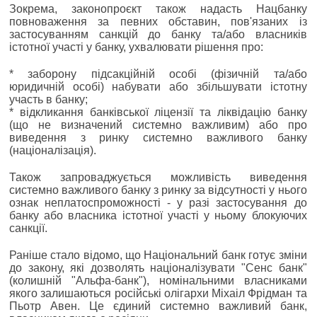
Зокрема, законопроєкт також надасть Нацбанку
повноваження за певних обставин, пов'язаних із
застосуванням санкцій до банку та/або власників
істотної участі у банку, ухвалювати рішення про:
* заборону підсакційній особі (фізичній та/або
юридичній особі) набувати або збільшувати істотну
участь в банку;
* відкликання банківської ліцензії та ліквідацію банку
(що не визначений системно важливим) або про
виведення з ринку системно важливого банку
(націоналізація).
Також запроваджується можливість виведення
системно важливого банку з ринку за відсутності у нього
ознак неплатоспроможності - у разі застосування до
банку або власника істотної участі у ньому блокуючих
санкції.
Раніше стало відомо, що Національний банк готує зміни
до закону, які дозволять націоналізувати "Сенс банк"
(колишній "Альфа-банк"), номінальними власниками
якого залишаються російські олігархи Міхаіл Фрідман та
Пьотр Авен. Це єдиний системно важливий банк,