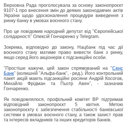
Верховна Рада проголосувала за основу законопроєкт
9107-1 про внесення змін до деяких законодавчих актів
України щодо удосконалення процедури виведення з
ринку банку в умовах воєнного стану.
Про це повідомив народний депутат від "Європейської
солідарності" Олексій Гончаренко у Telegram.
Зокрема, відповідно до закону, Нацбанк під час дії
воєнного стану матиме право вивести банк з ринку,
якщо серед його акціонерів є підсанкційні особи.
"Простіше кажучи, цей закон спрямований на "
Сенс
Банк
" (колишній "Альфа-банк", - ред.). Його контрольний
пакет акцій мають підсанкційні росіяни Андрій Косогов,
Михайло Фрідман та Пьотр Авен", - зазначив
Гончаренко.
Як повідомлялося, профільний комітет ВР підтримав
відповідний законопроєкт 5 квітня. Метою
законопроєкту є забезпечення стабільності банківської
системи в умовах воєнного стану, а також захист прав
та інтересів вкладників та інших кредиторів банків.