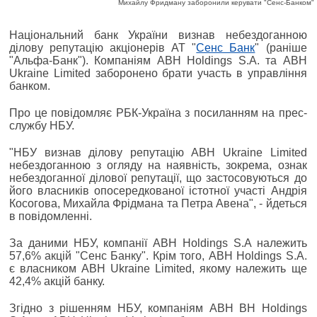
Михайлу Фридману заборонили керувати "Сенс-Банком"
Національний банк України визнав небездоганною
ділову репутацію акціонерів АТ "
Сенс Банк
" (раніше
"Альфа-Банк"). Компаніям ABH Holdings S.A. та ABH
Ukraine Limited заборонено брати участь в управління
банком.
Про це повідомляє РБК-Україна з посиланням на прес-
службу НБУ.
"НБУ визнав ділову репутацію ABH Ukraine Limited
небездоганною з огляду на наявність, зокрема, ознак
небездоганної ділової репутації, що застосовуються до
його власників опосередкованої істотної участі Андрія
Косогова, Михайла Фрідмана та Петра Авена", - йдеться
в повідомленні.
За даними НБУ, компанії ABH Holdings S.A належить
57,6% акцій "Сенс Банку". Крім того, ABH Holdings S.A.
є власником ABH Ukraine Limited, якому належить ще
42,4% акцій банку.
Згідно з рішенням НБУ, компаніям ABH BH Holdings