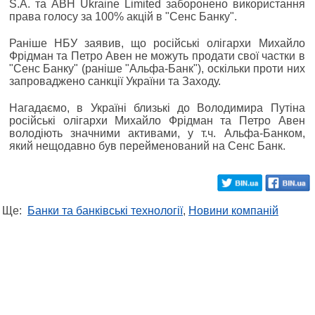
S.A. та ABH Ukraine Limited заборонено використання
права голосу за 100% акцій в "Сенс Банку".
Раніше НБУ заявив, що російські олігархи Михайло
Фрідман та Петро Авен не можуть продати свої частки в
"Сенс Банку" (раніше "Альфа-Банк"), оскільки проти них
запроваджено санкції України та Заходу.
Нагадаємо, в Україні близькі до Володимира Путіна
російські олігархи Михайло Фрідман та Петро Авен
володіють значними активами, у т.ч. Альфа-Банком,
який нещодавно був перейменований на Сенс Банк.
Ще:
Банки та банківські технології
,
Новини компаній