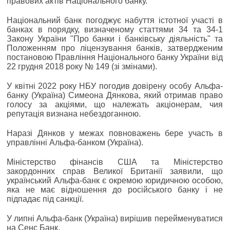
правових актів Національного банку.
Національний банк погоджує набуття істотної участі в
банках в порядку, визначеному статтями 34 та 34-1
Закону України "Про банки і банківську діяльність" та
Положенням про ліцензування банків, затвердженим
постановою Правління Національного банку України від
22 грудня 2018 року № 149 (зі змінами).
У квітні 2022 року НБУ погодив довірену особу Альфа-
банку (Україна) Симеона Дянкова, який отримав право
голосу за акціями, що належать акціонерам, чия
репутація визнана небездоганною.
Наразі Дянков у межах повноважень бере участь в
управлінні Альфа-банком (Україна).
Міністерство фінансів США та Міністерство
закордонних справ Великої Британії заявили, що
український Альфа-банк є окремою юридичною особою,
яка не має відношення до російського банку і не
підпадає під санкції.
У липні Альфа-банк (Україна) вирішив перейменуватися
на Сенс Банк.