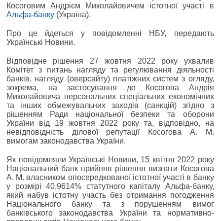
Косоговим Андрієм Миколайовичем істотної участі в
Альфа-банку
(Україна).
Про це йдеться у повідомленні НБУ, передають
Українські Новини.
Відповідне рішення 27 жовтня 2022 року ухвалив
Комітет з питань нагляду та регулювання діяльності
банків, нагляду (оверсайту) платіжних систем з огляду,
зокрема, на застосування до Косогова Андрія
Миколайовича персональних спеціальних економічних
та інших обмежувальних заходів (санкцій) згідно з
рішенням Ради національної безпеки та оборони
України від 19 жовтня 2022 року та, відповідно, на
невідповідність ділової репутації Косогова А. М.
вимогам законодавства України.
Як повідомляли Українські Новини, 15 квітня 2022 року
Національний банк прийняв рішення визнати Косогова
А. М. власником опосередкованої істотної участі в банку
у розмірі 40,9614% статутного капіталу Альфа-банку,
який набув істотну участь без отримання погодження
Національного банку та з порушенням вимог
банківського законодавства України та нормативно-