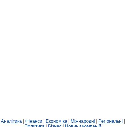
Аналітика
|
Фінанси
|
Економіка
|
Міжнародні
|
Регіональні
|
Политика
|
Бізнес
|
Новини компаній