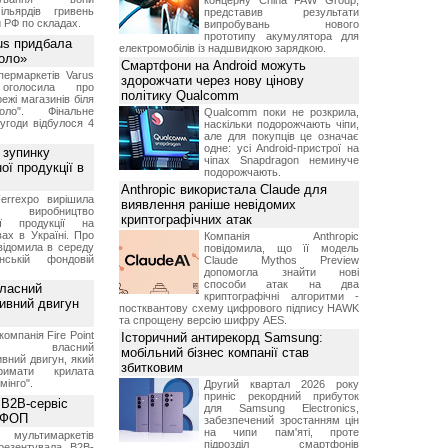
концерну China FAW Group,
ільярдів гривень
представив результати
 РФ по складах.
випробувань нового
прототипу акумулятора для
us придбала
електромобілів із надшвидкою зарядкою.
Коло»
Смартфони на Android можуть
ермаркетів Varus
здорожчати через нову цінову
 оголосила про
політику Qualcomm
ежі магазинів біля
ло". Фінальне
Qualcomm поки не розкрила,
угоди відбулося 4
наскільки подорожчають чіпи,
але для покупців це означає
одне: усі Android-пристрої на
 зупинку
чіпах Snapdragon неминуче
ої продукції в
подорожчають.
Anthropic використала Claude для
errexpo вирішила
виявлення раніше невідомих
и виробництво
криптографічних атак
ної продукції на
ах в Україні. Про
Компанія Anthropic
відомила в середу
повідомила, що її модель
ській фондовій
Claude Mythos Preview
допомогла знайти нові
способи атак на два
власний
криптографічні алгоритми -
тивний двигун
постквантову схему цифрового підпису HAWK
та спрощену версію шифру AES.
компанія Fire Point
Історичний антирекорд Samsung:
ила власний
мобільний бізнес компанії став
вний двигун, який
збитковим
имати крилата
мінго".
Другий квартал 2026 року
приніс рекордний прибуток
 B2B-сервіс
для Samsung Electronics,
а ФОП
забезпечений зростанням цін
на чипи пам'яті, проте
ультимаркетів
підрозділ смартфонів
резентувала B2B-