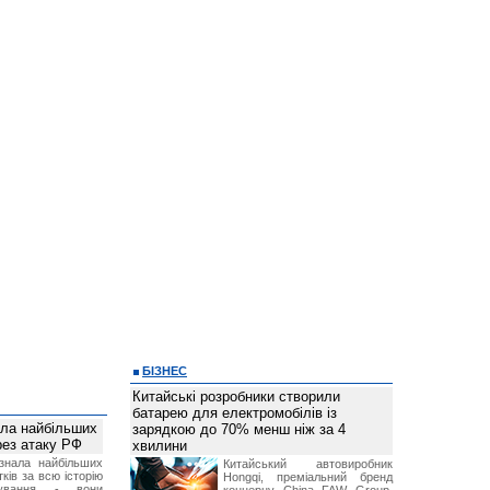
БІЗНЕС
Китайські розробники створили
батарею для електромобілів із
ала найбільших
зарядкою до 70% менш ніж за 4
ерез атаку РФ
хвилини
знала найбільших
Китайський автовиробник
ків за всю історію
Hongqi, преміальний бренд
нування - вони