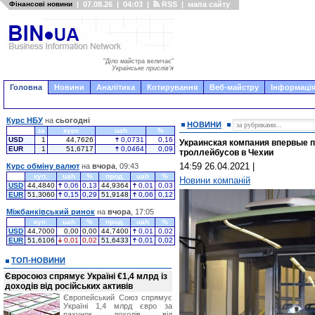
Фінансові новини
|
07.08.26
|
04:03
|
RSS
|
мапа сайту
"Діло майстра величає"
Українське прислів'я
Головна
Новини
Аналітика
Котирування
Веб-майстру
Інформація
Курс НБУ
на
сьогодні
НОВИНИ
за
курс
uah
%
USD
1
44,7626
0,0731
0,16
Украинская компания впервые п
EUR
1
51,6717
0,0464
0,09
троллейбусов в Чехии
14:59 26.04.2021
|
Курс обміну валют
на
вчора
, 09:43
куп.
uah
%
прод.
uah
%
Новини компаній
USD
44,4840
0,06
0,13
44,9364
0,01
0,03
EUR
51,3060
0,15
0,29
51,9148
0,06
0,12
Міжбанківський ринок
на
вчора
, 17:05
куп.
uah
%
прод.
uah
%
USD
44,7000
0,00
0,00
44,7400
0,01
0,02
EUR
51,6106
0,01
0,02
51,6433
0,01
0,02
ТОП-НОВИНИ
Євросоюз спрямує Україні €1,4 млрд із
доходів від російських активів
Європейський Союз спрямує
Україні 1,4 млрд євро за
рахунок доходів від