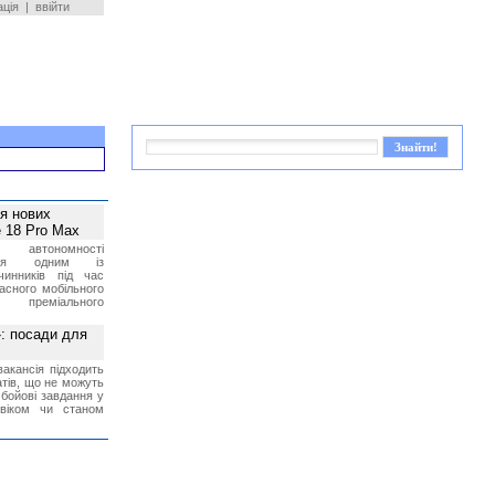
ація
|
ввійти
ея нових
 18 Pro Max
 автономності
ться одним із
чинників під час
асного мобільного
 преміального
»: посади для
акансія підходить
тів, що не можуть
бойові завдання у
 віком чи станом