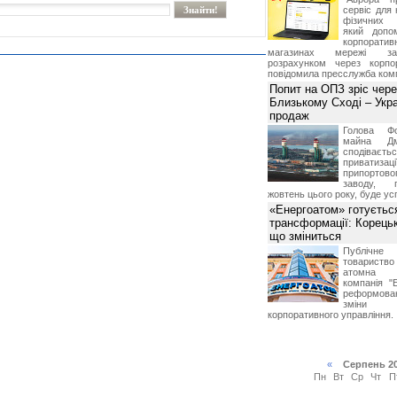
сервіс для 
фізичних о
який допо
корпорати
магазинах мережі за 
розрахунком через корпо
повідомила пресслужба комп
Попит на ОПЗ зріс чере
Близькому Сході – Укра
продаж
Голова Фо
майна Дм
сподіваєть
приватиз
припортово
заводу, 
жовтень цього року, буде ус
«Енергоатом» готуєтьс
трансформації: Корець
що зміниться
Публічн
товариств
атомна е
компанія "
реформова
зміни 
корпоративного управління.
«
Серпень 2
Пн
Вт
Ср
Чт
П