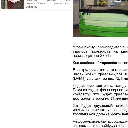
заморожених російських
активів.
Украинскому производителю 
удалось проникнуть на ры
производителя Skoda.
Как сообщает "Европейская пр
В сотрудничестве с компанией
шесть новых троллейбусов в 
(DPMJ) заплатит за них 71,4 ми
Подписание контракта следу
Покупка будет финансировать
контракту, это будет тролл
доставлен в течение 14 месяце
Это будет двухосный низкоп
частично выезжать за пред
троллейбуса должна иметь чеш
Чешско-украинская ассоциация 
за шесть троллейбусов она 