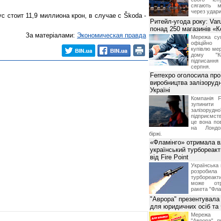
сягають м
через удари
с стоит 11,9 миллиона крон, в случае с Škoda -
Ритейл-угода року: Var
понад 250 магазинів «
За матеріалами:
Экономическая правда
Мережа суп
офіційно
купівлю мер
дому "Ко
підписання 
серпня.
Ferrexpo оголосила про
виробництва залізорудн
Україні
Компанія F
зупинит
залізоруд
підприємств
це вона по
на Лондон
біржі.
«Фламінго» отримала 
український турбореак
від Fire Point
Українська 
розроб
турбореакти
може отр
ракета "Фла
"Аврора" презентувала
для юридичних осіб т
Мережа м
"Аврора" п