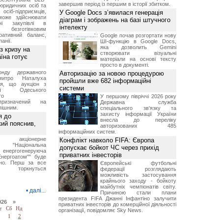
завершив період із першим в історії збитком.
юридичних осіб та
сіб-підприємців,
У Google Docs з’явилася генерація
може здійснювати
діаграм і зображень на базі штучного
вні закупівлі в
інтелекту
безготівковим
ративний баланс,
Google почав розгортати нову
анії.
ШІ-функцію в Google Docs,
яка дозволить Gemini
з кризу на
створювати візуальні
їна готує
матеріали на основі тексту
просто в документі.
нду державного
Авторизацію за новою процедурою
итро Наталуха
пройшли вже 682 інформаційні
ся, що аукціон з
системи
ації Одеського
го
У першому півріччі 2026 року
призначений на
Державна служба
пішним.
спеціального зв'язку та
захисту інформації України
я до
внесла до переліку
кий пояснив,
авторизованих 485
інформаційних систем.
е акціонерне
Конфлікт навколо FIFA: Європа
о "Національна
допускає бойкот ЧС через прихід
нергогенеруюча
приватних інвесторів
Енергоатом"" буде
но. Перш за все
Європейські футбольні
торкнуться
федерації розглядають
можливість застосування
крайнього заходу - бойкоту
майбутніх чемпіонатів світу.
•
далі...
Причиною стали плани
президента FIFA Джанні Інфантіно залучити
026 »
приватних інвесторів до комерційної діяльності
т
Сб
Нд
організації, повідомляє Sky News.
1
2