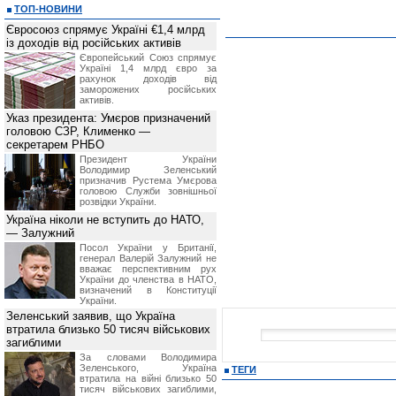
ТОП-НОВИНИ
Євросоюз спрямує Україні €1,4 млрд
із доходів від російських активів
Європейський Союз спрямує
Україні 1,4 млрд євро за
рахунок доходів від
заморожених російських
активів.
Указ президента: Умєров призначений
головою СЗР, Клименко —
секретарем РНБО
Президент України
Володимир Зеленський
призначив Pустема Умєрова
головою Служби зовнішньої
розвідки України.
Україна ніколи не вступить до НАТО,
— Залужний
Посол України у Британії,
генерал Валерій Залужний не
вважає перспективним рух
України до членства в НАТО,
визначений в Конституції
України.
Зеленський заявив, що Україна
втратила близько 50 тисяч військових
загиблими
За словами Володимира
Зеленського, Україна
ТЕГИ
втратила на війні близько 50
тисяч військових загиблими,