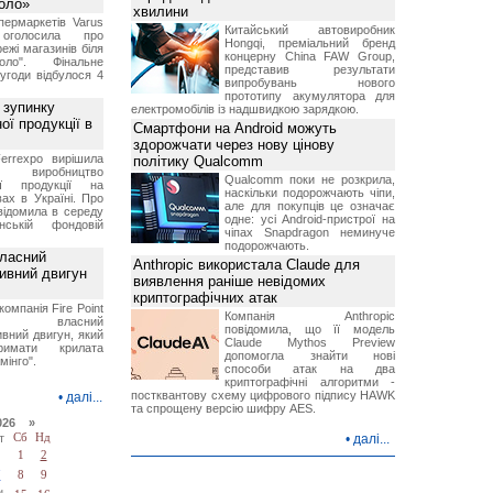
Коло»
хвилини
ермаркетів Varus
Китайський автовиробник
 оголосила про
Hongqi, преміальний бренд
ежі магазинів біля
концерну China FAW Group,
ло". Фінальне
представив результати
угоди відбулося 4
випробувань нового
прототипу акумулятора для
 зупинку
електромобілів із надшвидкою зарядкою.
ої продукції в
Смартфони на Android можуть
здорожчати через нову цінову
errexpo вирішила
політику Qualcomm
и виробництво
Qualcomm поки не розкрила,
ної продукції на
наскільки подорожчають чіпи,
ах в Україні. Про
але для покупців це означає
відомила в середу
одне: усі Android-пристрої на
ській фондовій
чіпах Snapdragon неминуче
подорожчають.
власний
Anthropic використала Claude для
тивний двигун
виявлення раніше невідомих
криптографічних атак
компанія Fire Point
Компанія Anthropic
ила власний
повідомила, що її модель
вний двигун, який
Claude Mythos Preview
имати крилата
допомогла знайти нові
мінго".
способи атак на два
криптографічні алгоритми -
постквантову схему цифрового підпису HAWK
•
далі...
та спрощену версію шифру AES.
026 »
т
Сб
Нд
•
далі...
1
2
7
8
9