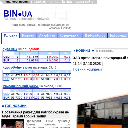
Фінансові новини
|
08.08.26
|
14:01
|
RSS
|
мапа сайту
"Якщо знати “навіщо”, то завжди знайдеться “як”"
Джордан Белфор
Головна
Новини
Аналітика
Котирування
Веб-майстру
Інформація
Курс НБУ
на
понеділок
НОВИНИ
за
курс
uah
%
USD
1
44,7579
0,0047
0,01
ЗАЗ презентовал пригородный 
EUR
1
51,6148
0,0569
0,11
11:14 07.10.2020
|
Курс обміну валют
на
вчора
, 09:48
Новини компаній
куп.
uah
%
прод.
uah
%
USD
44,4784
0,01
0,01
44,9448
0,01
0,02
EUR
51,2752
0,03
0,06
51,9080
0,01
0,01
Міжбанківський ринок
на
вчора
, 17:01
куп.
uah
%
прод.
uah
%
USD
44,7500
0,05
0,11
44,7800
0,04
0,09
EUR
51,7399
0,13
0,25
51,7612
0,12
0,23
ТОП-НОВИНИ
Постачання ракет для Patriot Україні не
буде: Трамп зробив заяву
Президент США Дональд
Трамп заявив, що
Сполученим Штатам самим