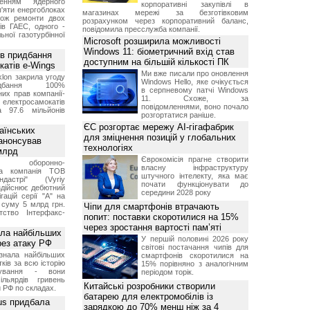
женням ядерного
корпоративні закупівлі в
'яти енергоблоках
магазинах мережі за безготівковим
кож ремонти двох
розрахунком через корпоративний баланс,
тів ГАЕС, одного -
повідомила пресслужба компанії.
ьної газотурбінної
Microsoft розширила можливості
Windows 11: біометричний вхід став
ив придбання
доступним на більшій кількості ПК
катів e-Wings
Ми вже писали про оновлення
lon закрила угоду
Windows Hello, яке очікується
бання 100%
в серпневому патчі Windows
их прав компанії-
11. Схоже, за
електросамокатів
повідомленнями, воно почало
а 97.6 мільйонів
розгортатися раніше.
ЄС розгортає мережу AI-гігафабрик
аїнських
для зміцнення позицій у глобальних
 анонсував
технологіях
 млрд
Єврокомісія прагне створити
ька оборонно-
власну інфраструктуру
чна компанія ТОВ
штучного інтелекту, яка має
дастрі" (Vyriy
почати функціонувати до
 здійснює дебютний
середини 2028 року
гацій серії "А" на
 суму 5 млрд грн.
Чіпи для смартфонів втрачають
ство Інтерфакс-
попит: поставки скоротилися на 15%
через зростання вартості пам’яті
ала найбільших
У першій половині 2026 року
ерез атаку РФ
світові постачання чипів для
знала найбільших
смартфонів скоротилися на
ків за всю історію
15% порівняно з аналогічним
нування - вони
періодом торік.
ільярдів гривень
Китайські розробники створили
 РФ по складах.
батарею для електромобілів із
us придбала
зарядкою до 70% менш ніж за 4