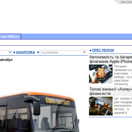
реєстр
 про BIN.ua
ПРЕС-РЕЛІЗИ
АНАЛІТИКА
Автономність та батар
автобус
флагманів Apple iPhone
Питання
залишає
ключових 
вибору суч
пристрою
сегмента.
Тилові вакансії «Азову
фінансистів
Ця тилова в
для кандида
виконувати 
звʼязку із
здоровʼя.