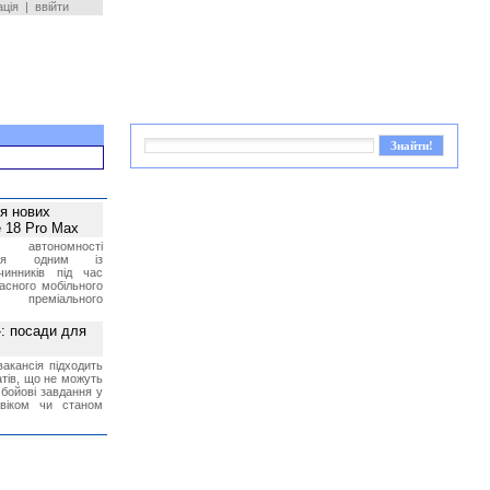
ація
|
ввійти
ея нових
 18 Pro Max
 автономності
ться одним із
чинників під час
асного мобільного
 преміального
»: посади для
акансія підходить
тів, що не можуть
бойові завдання у
 віком чи станом