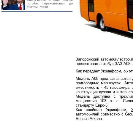
потрібні перехоплювачі до
систем Patriot.
Запорожский автомобилестроит
презентовал автобус ЗАЗ А08 
Как передает Укринформ, об э
Модель А08 предназначается 
пригородных маршрутах. Авт
вместимость - 43 пассажира. 
конструкция кузова и интерьер
Модель доступна с трехлит
мощностью 103 л. с. Силова
стандарту Евро-5.
Как сообщал Укринформ,
автомобилей совместно с Grou
Renault Arkana.