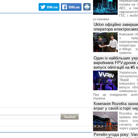
переванта
палива на п
АЕС, а та
гідроагрега
ГЕС і мобіл
установки
Uklon офіційно заверш
оператора електросамо
Компанія Uk
з прид
корпоративн
оператора 
e-Wings з
гривень.
Один із найбільших укр
виробників FPV-дронів
випуск облігацій на ₴5
Українс
технологі
"Вирій Ін
Industries)
випуск облі
номінальну
Про це повідомляє агент
Україна.
Компанія Rozetka зазн
втрат у своїй історії ч
Rozetka за
прямих збит
свого іс
сягають м
через удари
Ритейл-угода року: Var