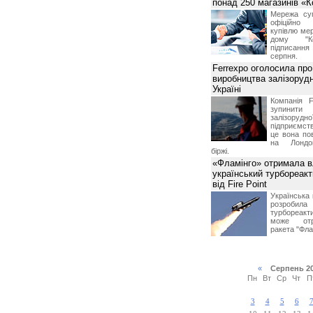
понад 250 магазинів «
Мережа суп
офіційно
купівлю мер
дому "Ко
підписання 
серпня.
Ferrexpo оголосила про
виробництва залізорудн
Україні
Компанія F
зупинит
залізоруд
підприємств
це вона по
на Лондон
біржі.
«Фламінго» отримала 
український турбореак
від Fire Point
Українська 
розроб
турбореакти
може отр
ракета "Фла
«
Серпень 2
Пн
Вт
Ср
Чт
П
3
4
5
6