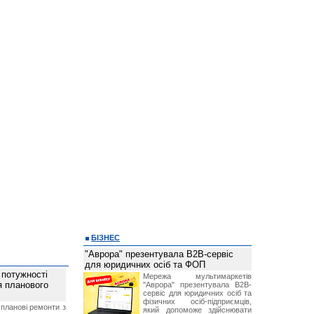
БІЗНЕС
"Аврора" презентувала B2B-сервіс
для юридичних осіб та ФОП
 потужності
Мережа мультимаркетів
ля планового
"Аврора" презентувала B2B-
сервіс для юридичних осіб та
фізичних осіб-підприємців,
планові ремонти з
який допоможе здійснювати