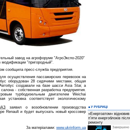
ельный завод на агрофоруме "АгроЭкспо-2020"
в модификации "пригородный".
том сообщила пресс-служба предприятия.
для осуществления пассажирских перевозок на
обус оборудован 28 сидячими местами, общая
Автобус создавали на базе шасси Asia Star, а
 салона - собственная разработка предприятия.
ровым турбодизельным двигателем Weichai
я установка соответствует экологическому
ЗАЗ
заявил о возобновлении производства
У РУБРИЦІ
pe Renault и будет выпускать новый кроссовер
«Енергоатом» відновив
п’яти енергоблоків піс
ремонту
За матеріалами:
www.ukrinform.ua
Завершено 