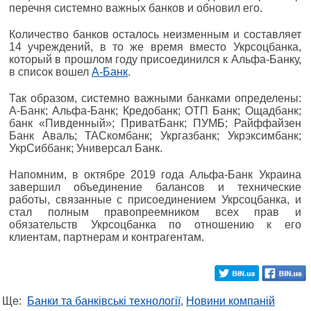
перечня системно важных банков и обновил его.
Количество банков осталось неизменным и составляет
14 учреждений, в то же время вместо Укрсоцбанка,
который в прошлом году присоединился к Альфа-Банку,
в список вошел
А-Банк
.
Так образом, системно важными банками определены:
А-Банк; Альфа-Банк; Кредобанк; ОТП Банк; Ощадбанк;
банк «Пивденный»; ПриватБанк; ПУМБ; Райффайзен
Банк Аваль; ТАСкомбанк; Укргазбанк; Укрэксимбанк;
УкрСиббанк; Универсал Банк.
Напомним, в октябре 2019 года Альфа-Банк Украина
завершил объединение балансов и технические
работы, связанные с присоединением Укрсоцбанка, и
стал полным правопреемником всех прав и
обязательств Укрсоцбанка по отношению к его
клиентам, партнерам и контрагентам.
Ще:
Банки та банківські технології
,
Новини компаній