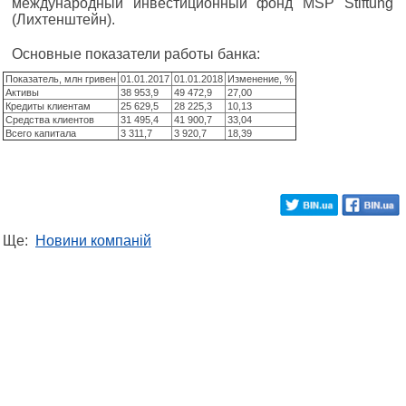
международный инвестиционный фонд MSP Stiftung
(Лихтенштейн).
Основные показатели работы банка:
Показатель, млн гривен
01.01.2017
01.01.2018
Изменение, %
Активы
38 953,9
49 472,9
27,00
Кредиты клиентам
25 629,5
28 225,3
10,13
Средства клиентов
31 495,4
41 900,7
33,04
Всего капитала
3 311,7
3 920,7
18,39
Ще:
Новини компаній