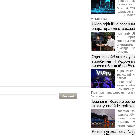
переванта
палива на п
АЕС, а та
гідроагрега
ГЕС і мобіл
установки
Uklon офіційно заверш
оператора електросамо
Компанія Uk
з прид
корпоративн
оператора 
e-Wings з
гривень.
Один із найбільших укр
виробників FPV-дронів
випуск облігацій на ₴5
Українс
технологі
"Вирій Ін
Industries)
випуск облі
номінальну
Про це повідомляє агент
Україна.
Компанія Rozetka зазн
втрат у своїй історії ч
Rozetka за
прямих збит
свого іс
сягають м
через удари
Ритейл-угода року: Var