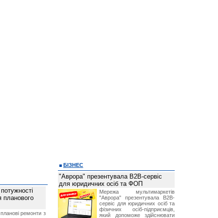
БІЗНЕС
"Аврора" презентувала B2B-сервіс
для юридичних осіб та ФОП
 потужності
Мережа мультимаркетів
ля планового
"Аврора" презентувала B2B-
сервіс для юридичних осіб та
фізичних осіб-підприємців,
планові ремонти з
який допоможе здійснювати