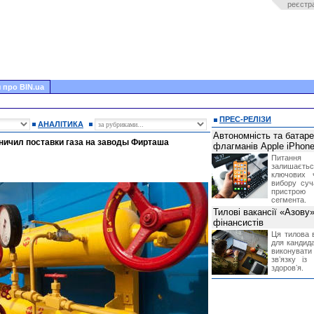
реєстр
 про BIN.ua
ПРЕС-РЕЛІЗИ
АНАЛІТИКА
Автономність та батар
аничил поставки газа на заводы Фирташа
флагманів Apple iPhone
Питання
залишає
ключових 
вибору суч
пристрою
сегмента.
Тилові вакансії «Азову
фінансистів
Ця тилова в
для кандида
виконувати 
звʼязку із
здоровʼя.