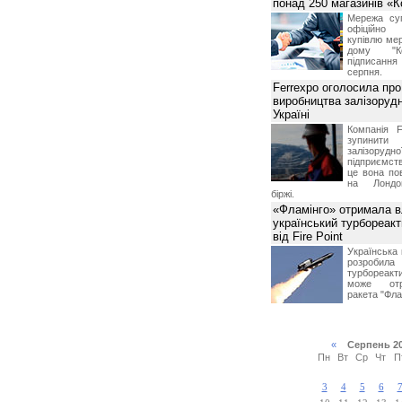
понад 250 магазинів «
Мережа суп
офіційно
купівлю мер
дому "Ко
підписання 
серпня.
Ferrexpo оголосила про
виробництва залізорудн
Україні
Компанія F
зупинит
залізоруд
підприємств
це вона по
на Лондон
біржі.
«Фламінго» отримала 
український турбореак
від Fire Point
Українська 
розроб
турбореакти
може отр
ракета "Фла
«
Серпень 2
Пн
Вт
Ср
Чт
П
3
4
5
6