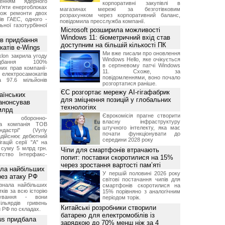
женням ядерного
корпоративні закупівлі в
'яти енергоблоках
магазинах мережі за безготівковим
кож ремонти двох
розрахунком через корпоративний баланс,
тів ГАЕС, одного -
повідомила пресслужба компанії.
ьної газотурбінної
Microsoft розширила можливості
Windows 11: біометричний вхід став
ив придбання
доступним на більшій кількості ПК
катів e-Wings
Ми вже писали про оновлення
lon закрила угоду
Windows Hello, яке очікується
бання 100%
в серпневому патчі Windows
их прав компанії-
11. Схоже, за
електросамокатів
повідомленнями, воно почало
а 97.6 мільйонів
розгортатися раніше.
ЄС розгортає мережу AI-гігафабрик
аїнських
для зміцнення позицій у глобальних
 анонсував
технологіях
 млрд
Єврокомісія прагне створити
ька оборонно-
власну інфраструктуру
чна компанія ТОВ
штучного інтелекту, яка має
дастрі" (Vyriy
почати функціонувати до
 здійснює дебютний
середини 2028 року
гацій серії "А" на
 суму 5 млрд грн.
Чіпи для смартфонів втрачають
ство Інтерфакс-
попит: поставки скоротилися на 15%
через зростання вартості пам’яті
ала найбільших
У першій половині 2026 року
ерез атаку РФ
світові постачання чипів для
знала найбільших
смартфонів скоротилися на
ків за всю історію
15% порівняно з аналогічним
нування - вони
періодом торік.
ільярдів гривень
Китайські розробники створили
 РФ по складах.
батарею для електромобілів із
us придбала
зарядкою до 70% менш ніж за 4