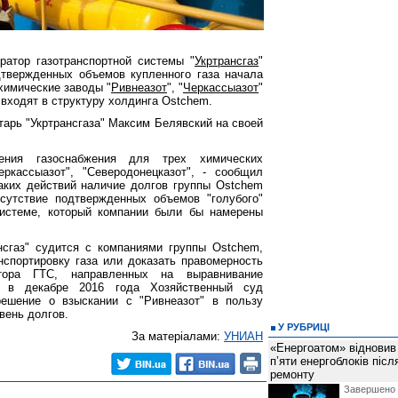
ратор газотранспортной системы "
Укртрансгаз
"
дтвержденных объемов купленного газа начала
 химические заводы "
Ривнеазот
", "
Черкассыазот
"
 входят в структуру холдинга Ostchem.
тарь "Укртрансгаза" Максим Белявский на своей
чения газоснабжения для трех химических
еркассыазот", "Северодонецказот", - сообщил
аких действий наличие долгов группы Ostchem
тсутствие подтвержденных объемов "голубого"
системе, который компании были бы намерены
сгаз" судится с компаниями группы Ostchem,
нспортировку газа или доказать правомерность
тора ГТС, направленных на выравнивание
, в декабре 2016 года Хозяйственный суд
решение о взыскании с "Ривнеазот" в пользу
вень долгов.
У РУБРИЦІ
За матеріалами:
УНИАН
«Енергоатом» відновив
п’яти енергоблоків піс
ремонту
Завершено 