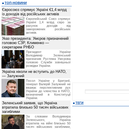
ТОП-НОВИНИ
Євросоюз спрямує Україні €1,4 млрд
із доходів від російських активів
Європейський Союз спрямує
Україні 1,4 млрд євро за
рахунок доходів від
заморожених російських
активів.
Указ президента: Умєров призначений
головою СЗР, Клименко —
секретарем РНБО
Президент України
Володимир Зеленський
призначив Pустема Умєрова
головою Служби зовнішньої
розвідки України.
Україна ніколи не вступить до НАТО,
— Залужний
Посол України у Британії,
генерал Валерій Залужний не
вважає перспективним рух
України до членства в НАТО,
визначений в Конституції
України.
Зеленський заявив, що Україна
ТЕГИ
втратила близько 50 тисяч військових
загиблими
За словами Володимира
Зеленського, Україна
втратила на війні близько 50
тисяч військових загиблими,