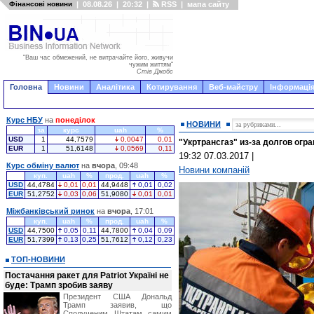
Фінансові новини
|
08.08.26
|
20:32
|
RSS
|
мапа сайту
"Ваш час обмежений, не витрачайте його, живучи
чужим життям"
Стів Джобс
Головна
Новини
Аналітика
Котирування
Веб-майстру
Інформація
Курс НБУ
на
понеділок
НОВИНИ
за
курс
uah
%
USD
1
44,7579
0,0047
0,01
"Укртрансгаз" из-за долгов огр
EUR
1
51,6148
0,0569
0,11
19:32 07.03.2017
|
Курс обміну валют
на
вчора
, 09:48
Новини компаній
куп.
uah
%
прод.
uah
%
USD
44,4784
0,01
0,01
44,9448
0,01
0,02
EUR
51,2752
0,03
0,06
51,9080
0,01
0,01
Міжбанківський ринок
на
вчора
, 17:01
куп.
uah
%
прод.
uah
%
USD
44,7500
0,05
0,11
44,7800
0,04
0,09
EUR
51,7399
0,13
0,25
51,7612
0,12
0,23
ТОП-НОВИНИ
Постачання ракет для Patriot Україні не
буде: Трамп зробив заяву
Президент США Дональд
Трамп заявив, що
Сполученим Штатам самим