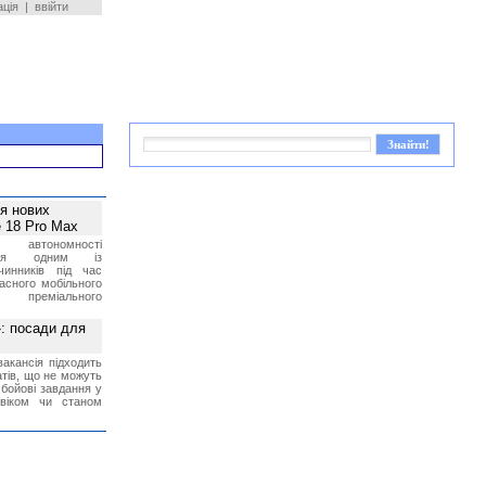
ація
|
ввійти
ея нових
 18 Pro Max
 автономності
ться одним із
чинників під час
асного мобільного
 преміального
»: посади для
акансія підходить
тів, що не можуть
бойові завдання у
 віком чи станом