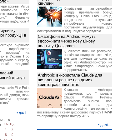
Коло»
хвилини
ермаркетів Varus
Китайський автовиробник
 оголосила про
Hongqi, преміальний бренд
ежі магазинів біля
концерну China FAW Group,
ло". Фінальне
представив результати
угоди відбулося 4
випробувань нового
прототипу акумулятора для
 зупинку
електромобілів із надшвидкою зарядкою.
ої продукції в
Смартфони на Android можуть
здорожчати через нову цінову
errexpo вирішила
політику Qualcomm
и виробництво
Qualcomm поки не розкрила,
ної продукції на
наскільки подорожчають чіпи,
ах в Україні. Про
але для покупців це означає
відомила в середу
одне: усі Android-пристрої на
ській фондовій
чіпах Snapdragon неминуче
подорожчають.
власний
Anthropic використала Claude для
тивний двигун
виявлення раніше невідомих
криптографічних атак
компанія Fire Point
Компанія Anthropic
ила власний
повідомила, що її модель
вний двигун, який
Claude Mythos Preview
имати крилата
допомогла знайти нові
мінго".
способи атак на два
криптографічні алгоритми -
постквантову схему цифрового підпису HAWK
•
далі...
та спрощену версію шифру AES.
026 »
т
Сб
Нд
•
далі...
1
2
7
8
9