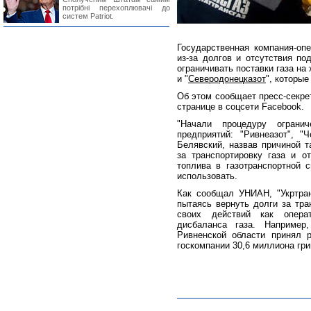
потрібні перехоплювачі до
систем Patriot.
Государственная компания-опе
из-за долгов и отсутствия по
ограничивать поставки газа на
и "
Северодонецказот
", которые
Об этом сообщает пресс-секре
странице в соцсети Facebook.
"Начали процедуру ограни
предприятий: "Ривнеазот", "Ч
Белявский, назвав причиной т
за транспортировку газа и о
топлива в газотранспортной 
использовать.
Как сообщал УНИАН, "Укртран
пытаясь вернуть долги за тра
своих действий как опера
дисбаланса газа. Например
Ривненской области принял 
госкомпании 30,6 миллиона гри