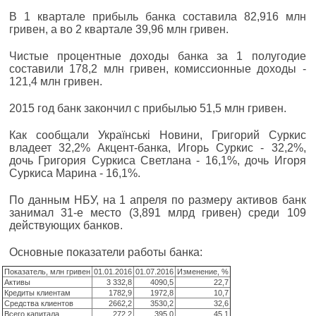
В 1 квартале прибыль банка составила 82,916 млн
гривен, а во 2 квартале 39,96 млн гривен.
Чистые процентные доходы банка за 1 полугодие
составили 178,2 млн гривен, комиссионные доходы -
121,4 млн гривен.
2015 год банк закончил с прибылью 51,5 млн гривен.
Как сообщали Українські Новини, Григорий Суркис
владеет 32,2% Акцент-банка, Игорь Суркис - 32,2%,
дочь Григория Суркиса Светлана - 16,1%, дочь Игоря
Суркиса Марина - 16,1%.
По данным НБУ, на 1 апреля по размеру активов банк
занимал 31-е место (3,891 млрд гривен) среди 109
действующих банков.
Основные показатели работы банка:
Показатель, млн гривен
01.01.2016
01.07.2016
Изменение, %
Активы
3 332,8
4090,5
22,7
Кредиты клиентам
1782,9
1972,8
10,7
Средства клиентов
2662,2
3530,2
32,6
Всего капитала
272,2
395,0
45,1