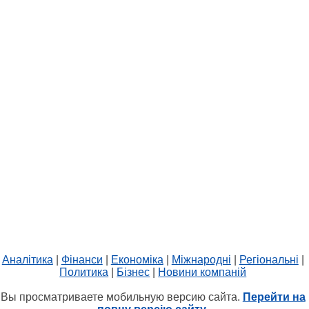
Аналітика
|
Фінанси
|
Економіка
|
Міжнародні
|
Регіональні
|
Политика
|
Бізнес
|
Новини компаній
Вы просматриваете мобильную версию сайта.
Перейти на