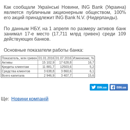
Как сообщали Українські Новини, ING Bank (Украина)
является публичным акционерным обществом, 100%
его акций принадлежит ING Bank N.V. (Нидерланды).
По данным НБУ, на 1 апреля по размеру активов банк
занимал 17-е место (17,711 млрд гривен) среди 109
действующих банков.
Основные показатели работы банка:
Показатель, млн гривен
01.01.2016
01.07.2016
Изменение, %
Активы
15 102,9
17 628,8
16,7
Кредиты клиентам
11 881,7
12503,6
5,2
Средства клиентов
3 638,8
3 860,6
6,1
Всего капитала
2 946,9
3 407,7
15,6
Ще:
Новини компаній