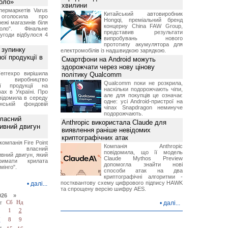
Коло»
хвилини
ермаркетів Varus
Китайський автовиробник
 оголосила про
Hongqi, преміальний бренд
ежі магазинів біля
концерну China FAW Group,
ло". Фінальне
представив результати
угоди відбулося 4
випробувань нового
прототипу акумулятора для
 зупинку
електромобілів із надшвидкою зарядкою.
ої продукції в
Смартфони на Android можуть
здорожчати через нову цінову
errexpo вирішила
політику Qualcomm
и виробництво
Qualcomm поки не розкрила,
ної продукції на
наскільки подорожчають чіпи,
ах в Україні. Про
але для покупців це означає
відомила в середу
одне: усі Android-пристрої на
ській фондовій
чіпах Snapdragon неминуче
подорожчають.
власний
Anthropic використала Claude для
тивний двигун
виявлення раніше невідомих
криптографічних атак
компанія Fire Point
Компанія Anthropic
ила власний
повідомила, що її модель
вний двигун, який
Claude Mythos Preview
имати крилата
допомогла знайти нові
мінго".
способи атак на два
криптографічні алгоритми -
постквантову схему цифрового підпису HAWK
•
далі...
та спрощену версію шифру AES.
026 »
т
Сб
Нд
•
далі...
1
2
7
8
9