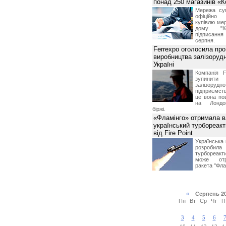
понад 250 магазинів «
Мережа суп
офіційно
купівлю мер
дому "Ко
підписання 
серпня.
Ferrexpo оголосила про
виробництва залізорудн
Україні
Компанія F
зупинит
залізоруд
підприємств
це вона по
на Лондон
біржі.
«Фламінго» отримала 
український турбореак
від Fire Point
Українська 
розроб
турбореакти
може отр
ракета "Фла
«
Серпень 2
Пн
Вт
Ср
Чт
П
3
4
5
6