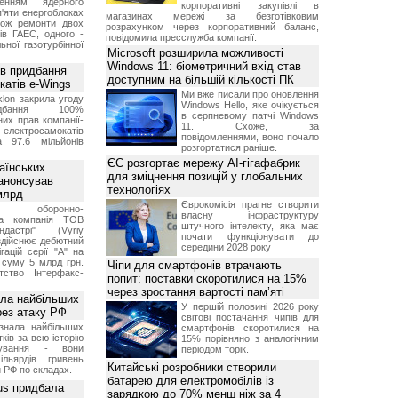
женням ядерного
корпоративні закупівлі в
'яти енергоблоках
магазинах мережі за безготівковим
кож ремонти двох
розрахунком через корпоративний баланс,
тів ГАЕС, одного -
повідомила пресслужба компанії.
ьної газотурбінної
Microsoft розширила можливості
Windows 11: біометричний вхід став
ив придбання
доступним на більшій кількості ПК
катів e-Wings
Ми вже писали про оновлення
lon закрила угоду
Windows Hello, яке очікується
бання 100%
в серпневому патчі Windows
их прав компанії-
11. Схоже, за
електросамокатів
повідомленнями, воно почало
а 97.6 мільйонів
розгортатися раніше.
ЄС розгортає мережу AI-гігафабрик
аїнських
для зміцнення позицій у глобальних
 анонсував
технологіях
 млрд
Єврокомісія прагне створити
ька оборонно-
власну інфраструктуру
чна компанія ТОВ
штучного інтелекту, яка має
дастрі" (Vyriy
почати функціонувати до
 здійснює дебютний
середини 2028 року
гацій серії "А" на
 суму 5 млрд грн.
Чіпи для смартфонів втрачають
ство Інтерфакс-
попит: поставки скоротилися на 15%
через зростання вартості пам’яті
ала найбільших
У першій половині 2026 року
ерез атаку РФ
світові постачання чипів для
знала найбільших
смартфонів скоротилися на
ків за всю історію
15% порівняно з аналогічним
нування - вони
періодом торік.
ільярдів гривень
Китайські розробники створили
 РФ по складах.
батарею для електромобілів із
us придбала
зарядкою до 70% менш ніж за 4