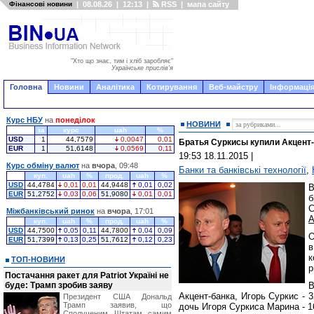
Фінансові новини
|
08.08.26
|
12:13
|
RSS
|
мапа сайту
"Хто що знає, тим і хліб заробляє"
Українське прислів'я
Головна
Новини
Аналітика
Котирування
Веб-майстру
Інформація
Курс НБУ
на
понеділок
НОВИНИ
за
курс
uah
%
USD
1
44,7579
0,0047
0,01
Братья Суркисы купили Акцент
EUR
1
51,6148
0,0569
0,11
19:53 18.11.2015
|
Курс обміну валют
на
вчора
, 09:48
Банки та банківські технології
,
куп.
uah
%
прод.
uah
%
USD
44,4784
0,01
0,01
44,9448
0,01
0,02
В
EUR
51,2752
0,03
0,06
51,9080
0,01
0,01
б
С
Міжбанківський ринок
на
вчора
, 17:01
А
куп.
uah
%
прод.
uah
%
USD
44,7500
0,05
0,11
44,7800
0,04
0,09
О
EUR
51,7399
0,13
0,25
51,7612
0,12
0,23
в
к
ТОП-НОВИНИ
р
Постачання ракет для Patriot Україні не
буде: Трамп зробив заяву
В
Акцент-банка, Игорь Суркис - 
Президент США Дональд
Трамп заявив, що
дочь Игоря Суркиса Марина - 1
Сполученим Штатам самим