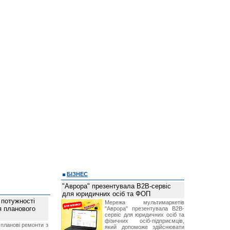
БІЗНЕС
"Аврора" презентувала B2B-сервіс
для юридичних осіб та ФОП
 потужності
Мережа мультимаркетів
ля планового
"Аврора" презентувала B2B-
сервіс для юридичних осіб та
фізичних осіб-підприємців,
планові ремонти з
який допоможе здійснювати