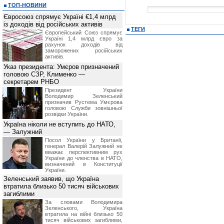
ТОП-НОВИНИ
Євросоюз спрямує Україні €1,4 млрд
із доходів від російських активів
ТЕГИ
Європейський Союз спрямує
Україні 1,4 млрд євро за
рахунок доходів від
заморожених російських
активів.
Указ президента: Умєров призначений
головою СЗР, Клименко —
секретарем РНБО
Президент України
Володимир Зеленський
призначив Pустема Умєрова
головою Служби зовнішньої
розвідки України.
Україна ніколи не вступить до НАТО,
— Залужний
Посол України у Британії,
генерал Валерій Залужний не
вважає перспективним рух
України до членства в НАТО,
визначений в Конституції
України.
Зеленський заявив, що Україна
втратила близько 50 тисяч військових
загиблими
За словами Володимира
Зеленського, Україна
втратила на війні близько 50
тисяч військових загиблими,