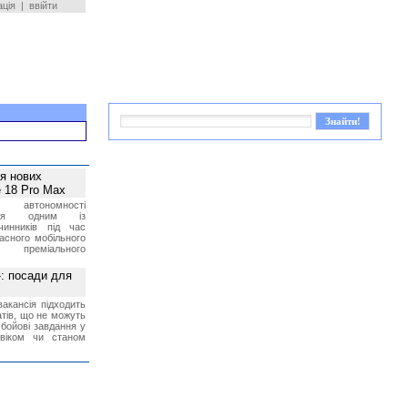
ація
|
ввійти
ея нових
 18 Pro Max
 автономності
ться одним із
чинників під час
асного мобільного
 преміального
»: посади для
акансія підходить
тів, що не можуть
бойові завдання у
 віком чи станом