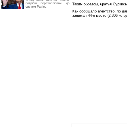
потрібні перехоплювачі до
Таким образом, братья Суркисы
систем Patriot.
Как сообщало агентство, по да
занимал 44-е место (2,806 млр