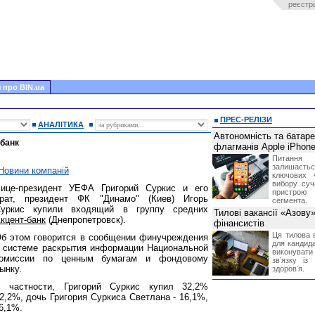
реєстр
 про BIN.ua
ПРЕС-РЕЛІЗИ
АНАЛІТИКА
Автономність та батар
-банк
флагманів Apple iPhone
Питання
залишає
Новини компаній
ключових 
вибору суч
ице-президент УЕФА Григорий Суркис и его
пристрою
рат, президент ФК "Динамо" (Киев) Игорь
сегмента.
уркис купили входящий в группу средних
Тилові вакансії «Азову
кцент-банк
(Днепропетровск).
фінансистів
Ця тилова в
б этом говорится в сообщении финучреждения
для кандида
 системе раскрытия информации Национальной
виконувати 
омиссии по ценным бумагам и фондовому
звʼязку із
ынку.
здоровʼя.
 частности, Григорий Суркис купил 32,2%
32,2%, дочь Григория Суркиса Светлана - 16,1%,
6,1%.