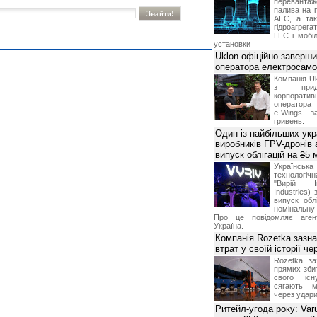
переванта
палива на п
АЕС, а та
гідроагрега
ГЕС і мобіл
установки
Uklon офіційно заверш
оператора електросамо
Компанія Uk
з прид
корпоративн
оператора 
e-Wings з
гривень.
Один із найбільших укр
виробників FPV-дронів
випуск облігацій на ₴5
Українс
технологі
"Вирій Ін
Industries)
випуск облі
номінальну
Про це повідомляє агент
Україна.
Компанія Rozetka зазн
втрат у своїй історії ч
Rozetka за
прямих збит
свого іс
сягають м
через удари
Ритейл-угода року: Var