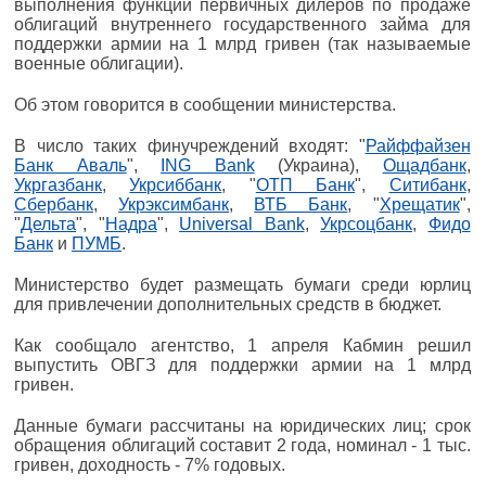
выполнения функций первичных дилеров по продаже
облигаций внутреннего государственного займа для
поддержки армии на 1 млрд гривен (так называемые
военные облигации).
Об этом говорится в сообщении министерства.
В число таких финучреждений входят: "
Райффайзен
Банк Аваль
",
ING Bank
(Украина),
Ощадбанк
,
Укргазбанк
,
Укрсиббанк
, "
ОТП Банк
",
Ситибанк
,
Сбербанк
,
Укрэксимбанк
,
ВТБ Банк
, "
Хрещатик
",
"
Дельта
", "
Надра
",
Universal Bank
,
Укрсоцбанк
,
Фидо
Банк
и
ПУМБ
.
Министерство будет размещать бумаги среди юрлиц
для привлечении дополнительных средств в бюджет.
Как сообщало агентство, 1 апреля Кабмин решил
выпустить ОВГЗ для поддержки армии на 1 млрд
гривен.
Данные бумаги рассчитаны на юридических лиц; срок
обращения облигаций составит 2 года, номинал - 1 тыс.
гривен, доходность - 7% годовых.