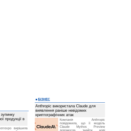
БІЗНЕС
Anthropic використала Claude для
виявлення раніше невідомих
 зупинку
криптографічних атак
ої продукції в
Компанія Anthropic
повідомила, що її модель
Claude Mythos Preview
errexpo вирішила
допомогла знайти нові