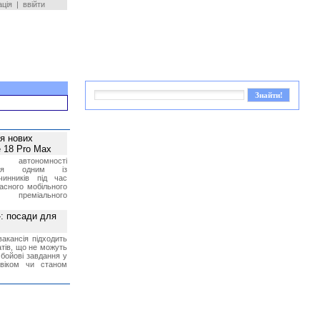
ація
|
ввійти
ея нових
 18 Pro Max
 автономності
ться одним із
чинників під час
асного мобільного
 преміального
»: посади для
акансія підходить
тів, що не можуть
бойові завдання у
 віком чи станом