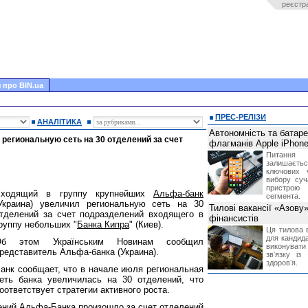
реєстр
 про BIN.ua
ПРЕС-РЕЛІЗИ
АНАЛІТИКА
Автономність та батар
 региональную сеть на 30 отделений за счет
флагманів Apple iPhone
Питання
залишає
ключових 
вибору суч
пристрою
Входящий в группу крупнейших
Альфа-банк
сегмента.
Украина) увеличил региональную сеть на 30
Тилові вакансії «Азову
тделений за счет подразделений входящего в
фінансистів
руппу небольших "
Банка Кипра
" (Киев).
Ця тилова в
для кандида
Об этом Українським Новинам сообщил
виконувати 
редставитель Альфа-банка (Украина).
звʼязку із
здоровʼя.
анк сообщает, что в начале июля региональная
еть банка увеличилась на 30 отделений, что
оответствует стратегии активного роста.
ений Альфа-Банка произошло за счет отделений