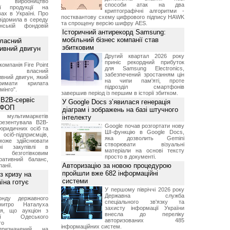
и виробництво
способи атак на два
ної продукції на
криптографічні алгоритми -
ах в Україні. Про
постквантову схему цифрового підпису HAWK
відомила в середу
та спрощену версію шифру AES.
ській фондовій
Історичний антирекорд Samsung:
мобільний бізнес компанії став
власний
збитковим
тивний двигун
Другий квартал 2026 року
приніс рекордний прибуток
компанія Fire Point
для Samsung Electronics,
ила власний
забезпечений зростанням цін
вний двигун, який
на чипи пам'яті, проте
имати крилата
підрозділ смартфонів
мінго".
завершив період із першим в історії збитком.
 B2B-сервіс
У Google Docs з’явилася генерація
а ФОП
діаграм і зображень на базі штучного
ультимаркетів
інтелекту
резентувала B2B-
Google почав розгортати нову
юридичних осіб та
ШІ-функцію в Google Docs,
сіб-підприємців,
яка дозволить Gemini
може здійснювати
створювати візуальні
вні закупівлі в
матеріали на основі тексту
безготівковим
просто в документі.
ративний баланс,
Авторизацію за новою процедурою
анії.
пройшли вже 682 інформаційні
з кризу на
системи
їна готує
У першому півріччі 2026 року
Державна служба
нду державного
спеціального зв'язку та
итро Наталуха
захисту інформації України
ся, що аукціон з
внесла до переліку
ації Одеського
авторизованих 485
го
інформаційних систем.
призначений на