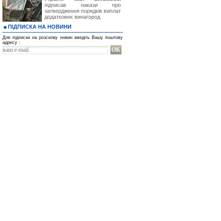
підписав накази про
затвердження порядків виплат
додаткових винагород
ПІДПИСКА НА НОВИНИ
Для підписки на розсилку новин введіть Вашу поштову
адресу :