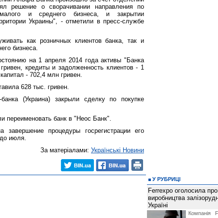
нял решение о сворачивании направления по
 малого и среднего бизнеса, и закрытии
ритории Украины", - отметили в пресс-службе
живать как розничных клиентов банка, так и
его бизнеса.
остоянию на 1 апреля 2014 года активы "Банка
 гривен, кредиты и задолженность клиентов - 1
капитал - 702,4 млн гривен.
тавила 628 тыс. гривен.
банка (Украина) закрыли сделку по покупке
и переименовать банк в "Неос Банк".
на завершение процедуры госрегистрации его
 до июля.
За матеріалами:
Українські Новини
У РУБРИЦІ
Ferrexpo оголосила про
виробництва залізорудн
Україні
Компанія F