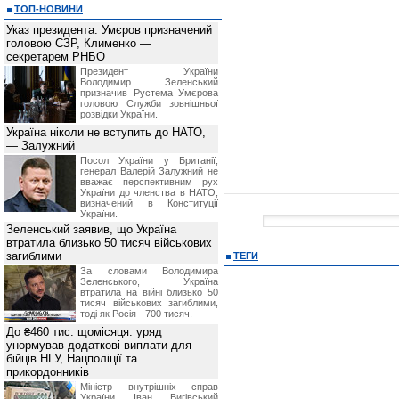
ТОП-НОВИНИ
Указ президента: Умєров призначений
головою СЗР, Клименко —
секретарем РНБО
Президент України
Володимир Зеленський
призначив Pустема Умєрова
головою Служби зовнішньої
розвідки України.
Україна ніколи не вступить до НАТО,
— Залужний
Посол України у Британії,
генерал Валерій Залужний не
вважає перспективним рух
України до членства в НАТО,
визначений в Конституції
України.
Зеленський заявив, що Україна
втратила близько 50 тисяч військових
загиблими
ТЕГИ
За словами Володимира
Зеленського, Україна
втратила на війні близько 50
тисяч військових загиблими,
тоді як Росія - 700 тисяч.
До ₴460 тис. щомісяця: уряд
унормував додаткові виплати для
бійців НГУ, Нацполіції та
прикордонників
Міністр внутрішніх справ
України Іван Вигівський