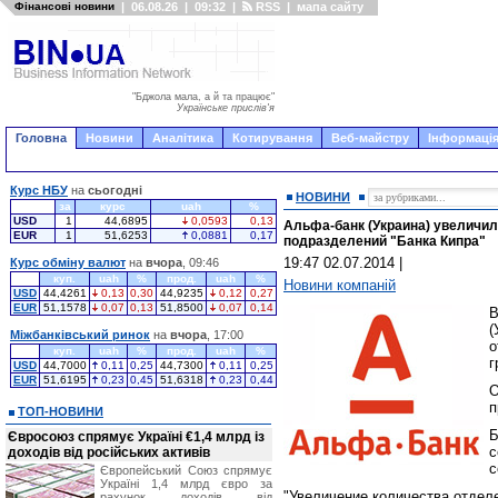
Фінансові новини
|
06.08.26
|
09:32
|
RSS
|
мапа сайту
"Бджола мала, а й та працює"
Українське прислів'я
Головна
Новини
Аналітика
Котирування
Веб-майстру
Інформація
Курс НБУ
на
сьогодні
НОВИНИ
за
курс
uah
%
USD
1
44,6895
0,0593
0,13
Альфа-банк (Украина) увеличил
EUR
1
51,6253
0,0881
0,17
подразделений "Банка Кипра"
19:47 02.07.2014
|
Курс обміну валют
на
вчора
, 09:46
куп.
uah
%
прод.
uah
%
Новини компаній
USD
44,4261
0,13
0,30
44,9235
0,12
0,27
EUR
51,1578
0,07
0,13
51,8500
0,07
0,14
(
Міжбанківський ринок
на
вчора
, 17:00
о
куп.
uah
%
прод.
uah
%
г
USD
44,7000
0,11
0,25
44,7300
0,11
0,25
EUR
51,6195
0,23
0,45
51,6318
0,23
0,44
п
ТОП-НОВИНИ
Б
Євросоюз спрямує Україні €1,4 млрд із
с
доходів від російських активів
с
Європейський Союз спрямує
Україні 1,4 млрд євро за
"Увеличение количества отдел
рахунок доходів від