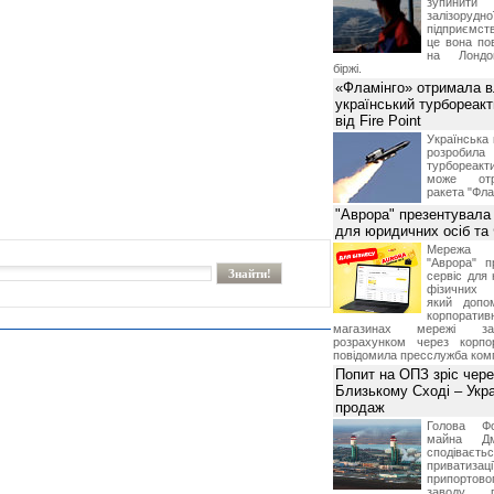
зупинит
залізоруд
підприємств
це вона по
на Лондон
біржі.
«Фламінго» отримала 
український турбореак
від Fire Point
Українська 
розроб
турбореакти
може отр
ракета "Фла
"Аврора" презентувала
для юридичних осіб т
Мережа м
"Аврора" п
сервіс для 
фізичних о
який допо
корпорати
магазинах мережі за 
розрахунком через корпо
повідомила пресслужба комп
Попит на ОПЗ зріс чере
Близькому Сході – Укра
продаж
Голова Фо
майна Дм
сподіваєть
приватиз
припортово
заводу, 