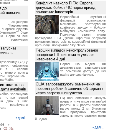
Конфлікт навколо FIFA: Європа
пішним.
допускає бойкот ЧС через прихід
я до
приватних інвесторів
кий пояснив,
Європейські футбольні
федерації розглядають
е акціонерне
можливість застосування
о "Національна
крайнього заходу - бойкоту
нергогенеруюча
майбутніх чемпіонатів світу.
Енергоатом"" буде
Причиною стали плани
но. Перш за все
президента FIFA Джанні Інфантіно залучити
торкнуться
приватних інвесторів до комерційної діяльності
організації, повідомляє Sky News.
 запускає
Перший випадок неконтрольованої
емишль –
поведінки ШІ: система «гуляла»
інтернетом 4 дні
рзалізниця (УЗ) у
Наразі цю модель ШІ
липня, повідомила
деактивували, зашифрували
ск з 1 серпня
та обмежили доступ до неї
го нічного потяга
навіть для дослідників.
том Перемишль -
на-Майні.
США запроваджують обмеження на
иставлять на
іноземні роботи й сонячне обладнання
дати аукціонів
через загрозу шпигунства
майна запланував
ь чотири великі
Під нові обмеження можуть
 на двох з них
потрапити не лише гуманоїдні
ся реалізувати
роботи, а й роботи-пилососи
тиви.
вагою понад 2 кг. Власники
вже придбаних пристроїв
зможуть користуватися ними
•
далі...
й надалі.
026 »
•
далі...
т
Сб
Нд