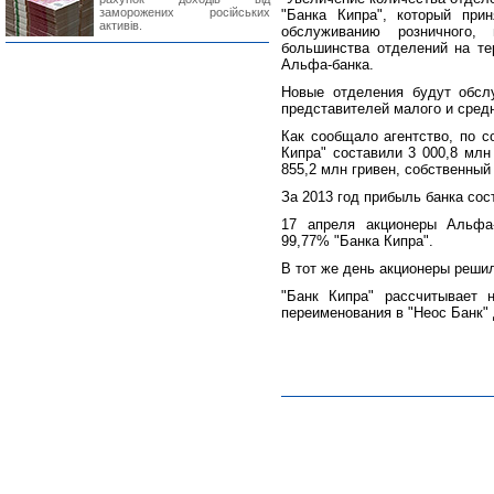
заморожених російських
"Банка Кипра", который при
активів.
обслуживанию розничного,
большинства отделений на тер
Альфа-банка.
Новые отделения будут обслу
представителей малого и средн
Как сообщало агентство, по с
Кипра" составили 3 000,8 млн
855,2 млн гривен, собственный 
За 2013 год прибыль банка сос
17 апреля акционеры Альфа-
99,77% "Банка Кипра".
В тот же день акционеры решил
"Банк Кипра" рассчитывает 
переименования в "Неос Банк"