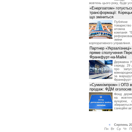
жовтень цього року, буде ус
«Енергоатом» готуєтьс
трансформації: Корець
що зміниться
Публічн
товариств
атомна е
компанія "
реформова
зміни 
корпоративного управління.
Партнер «Укрзалізниці»
пряме сполучення Пер
Франкфурт-на-Майні
Державна Ук
середу, 29 
про запу
міжнародно
за маршру
Франкфурт-
«Сумихімпром» і ОПЗ в
продаж: ФДМ оголосив 
Фонд держ
на жовтен
аукціони,
збирають
санкційні ак
«
Серпень 2
Пн
Вт
Ср
Чт
П