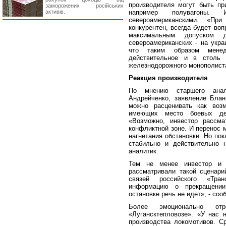
производителя могут быть пр
заморожених російських
активів.
например полувагоны.
североамериканскими. «Пр
конкурентен, всегда будет во
максимальным допуском д
североамериканских - на укра
что таким образом менед
действительное и в столь
железнодорожного монополист
Реакция производителя
По мнению старшего анали
Андрейченко, заявление Блан
можно расценивать как воз
имеющих место боевых дей
«Возможно, инвестор рассма
конфликтной зоне. И перенос 
нагнетания обстановки. Но по
стабильно и действительно 
аналитик.
Тем не менее инвестор и 
рассматривали такой сценари
связей российского «Тра
информацию о прекращении
остановке речь не идет», - со
Более эмоционально от
«Лугансктепловозе». «У нас
производства локомотивов. Ср