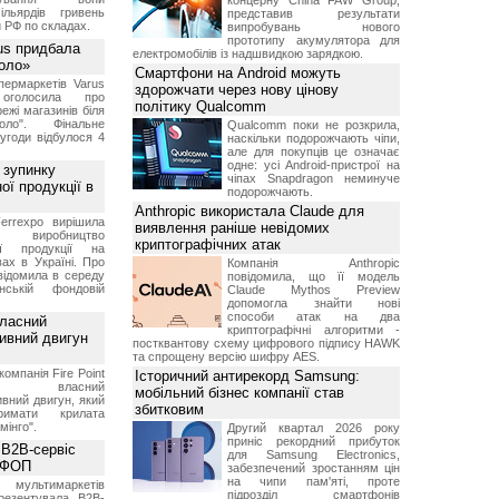
концерну China FAW Group,
ільярдів гривень
представив результати
 РФ по складах.
випробувань нового
прототипу акумулятора для
us придбала
електромобілів із надшвидкою зарядкою.
Коло»
Смартфони на Android можуть
ермаркетів Varus
здорожчати через нову цінову
 оголосила про
політику Qualcomm
ежі магазинів біля
ло". Фінальне
Qualcomm поки не розкрила,
угоди відбулося 4
наскільки подорожчають чіпи,
але для покупців це означає
одне: усі Android-пристрої на
 зупинку
чіпах Snapdragon неминуче
ої продукції в
подорожчають.
Anthropic використала Claude для
errexpo вирішила
виявлення раніше невідомих
и виробництво
криптографічних атак
ної продукції на
ах в Україні. Про
Компанія Anthropic
відомила в середу
повідомила, що її модель
ській фондовій
Claude Mythos Preview
допомогла знайти нові
способи атак на два
власний
криптографічні алгоритми -
тивний двигун
постквантову схему цифрового підпису HAWK
та спрощену версію шифру AES.
компанія Fire Point
Історичний антирекорд Samsung:
ила власний
мобільний бізнес компанії став
вний двигун, який
збитковим
имати крилата
мінго".
Другий квартал 2026 року
приніс рекордний прибуток
 B2B-сервіс
для Samsung Electronics,
а ФОП
забезпечений зростанням цін
на чипи пам'яті, проте
ультимаркетів
підрозділ смартфонів
резентувала B2B-