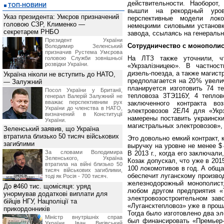
действительности. Наоборот
ТОП-НОВИНИ
вышли на рекордный уров
Указ президента: Умєров призначений
перспективные модели лок
головою СЗР, Клименко —
немецкими силовыми установк
секретарем РНБО
завода, ссылаясь на генераль
Президент України
Сотрудничество с монополи
Володимир Зеленський
призначив Pустема Умєрова
На ЛТЗ также уточнили, ч
головою Служби зовнішньої
розвідки України.
«Укрзалізницею». В частнос
дизель-поезда, а также магист
Україна ніколи не вступить до НАТО,
предполагается на 20 % увели
— Залужний
планируется изготовить 74 т
Посол України у Британії,
тепловоза 3ТЭ116У, 4 тепло
генерал Валерій Залужний не
вважає перспективним рух
заключенного контракта в
України до членства в НАТО,
электровозов 2ЕЛ4 для «Укр
визначений в Конституції
намерены поставить украинск
України.
магистральных электровозов», 
Зеленський заявив, що Україна
втратила близько 50 тисяч військових
Это довольно емкий контракт,
загиблими
выручку на уровне не менее $
За словами Володимира
В 2013 г., когда его заключа
Зеленського, Україна
Козак допускал, что уже в 201
втратила на війні близько 50
100 локомотивов в год. А обща
тисяч військових загиблими,
обеспечит луганскому произво
тоді як Росія - 700 тисяч.
железнодорожный монополист
До ₴460 тис. щомісяця: уряд
любом другом предприятия «
унормував додаткові виплати для
электровозостроительном зав
бійців НГУ, Нацполіції та
«Лугансктепловоз» уже в прош
прикордонників
Тогда было изготовлено два эл
Міністр внутрішніх справ
был финансировать «Премьер-Л
України Іван Вигівський