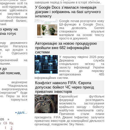
завершив період із першим в історії збитком.
юридичних осіб та
сіб-підприємців,
У Google Docs з’явилася генерація
може здійснювати
діаграм і зображень на базі штучного
вні закупівлі в
інтелекту
безготівковим
ративний баланс,
Google почав розгортати нову
анії.
ШІ-функцію в Google Docs,
яка дозволить Gemini
з кризу на
створювати візуальні
їна готує
матеріали на основі тексту
просто в документі.
нду державного
Авторизацію за новою процедурою
итро Наталуха
пройшли вже 682 інформаційні
ся, що аукціон з
системи
ації Одеського
го
У першому півріччі 2026 року
призначений на
Державна служба
пішним.
спеціального зв'язку та
захисту інформації України
я до
внесла до переліку
кий пояснив,
авторизованих 485
інформаційних систем.
е акціонерне
Конфлікт навколо FIFA: Європа
о "Національна
допускає бойкот ЧС через прихід
нергогенеруюча
приватних інвесторів
Енергоатом"" буде
но. Перш за все
Європейські футбольні
торкнуться
федерації розглядають
можливість застосування
крайнього заходу - бойкоту
майбутніх чемпіонатів світу.
•
далі...
Причиною стали плани
президента FIFA Джанні Інфантіно залучити
026 »
приватних інвесторів до комерційної діяльності
т
Сб
Нд
організації, повідомляє Sky News.
1
2