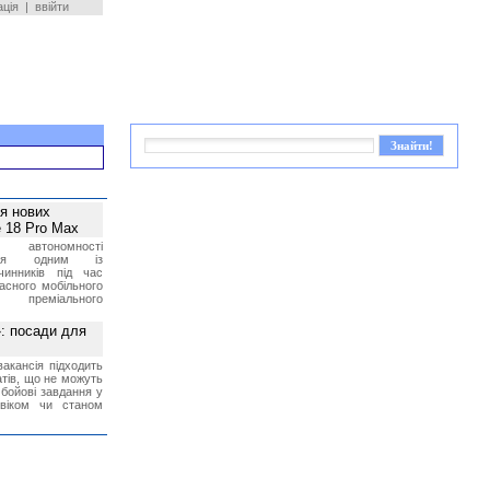
ація
|
ввійти
ея нових
 18 Pro Max
 автономності
ться одним із
чинників під час
асного мобільного
 преміального
»: посади для
акансія підходить
тів, що не можуть
бойові завдання у
 віком чи станом