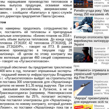
, мы наращиваем производство тепловозов и
сягають м
ень выпуска продукции, осваивая новые
через удари
омотивов с российскими, американскими и
Ритейл-угода року: Var
ами», - сообщили «Капиталу» в пресс-службе
понад 250 магазинів «
ного директора предприятия Павла Цеснека.
Мережа суп
офіційно
стом
купівлю мер
дому "Ко
то намерены продолжать сотрудничество с
підписання 
ти, поставлять ей тепловозы и пригородные
серпня.
ральные электровозы. «Бизнес-планом на 2014 г.
Ferrexpo оголосила про
чить объем выпуска тепловозов. До конца года
виробництва залізорудн
епловоза 2ТЭ116У, 42 тепловоза 2ТЭ116УД, 24
Україні
воза 2ТЭ116УР», - говорят на ЛТЗ. В рамках
Компанія F
озможно производство в текущем году 28
зупинит
залізниці». «В целом по этому контракту мы
залізоруд
им железным дорогам 460 секций современных
підприємств
це вона по
- говорят на «Лугансктепловозе».
на Лондон
біржі.
 который обеспечил бы предприятию трехлетнюю
«Фламінго» отримала 
 400 млн в год, полагают опрошенные эксперты.
український турбореак
ли, тогдашний министр инфраструктуры Владимир
від Fire Point
5 г. «Лугансктепловоз» выйдет на строительство
я поставка 300 электровозов для «Укрзалізниці»
Українська 
розроб
дителю не менее $ 1,35 млрд выручки. При этом
турбореакти
, заказывая локомотивы в Луганске, а не на
може отр
Трансмшхолдинга» (например, Новочеркасском
ракета "Фла
оде), сэкономил бы 25 %, полагают эксперты.
"Аврора" презентувала
лом поставлял электровозы для «Укрзалізниці».
для юридичних осіб т
ектровоза по новому контракту, который должен
Мережа м
изинг», но поставки «Укрзалізниці» пока так и
"Аврора" п