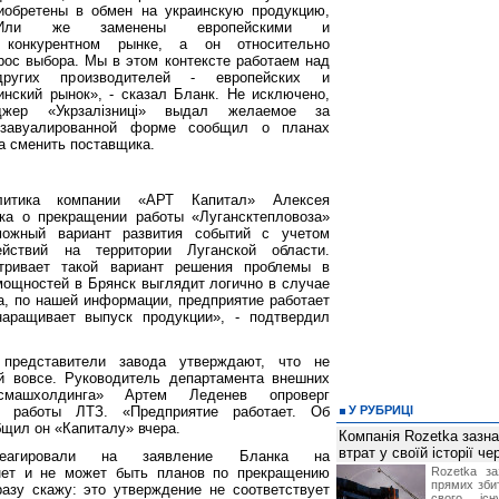
иобретены в обмен на украинскую продукцию,
 Или же заменены европейскими и
и конкурентном рынке, а он относительно
прос выбора. Мы в этом контексте работаем над
ругих производителей - европейских и
инский рынок», - сказал Бланк. Не исключено,
жер «Укрзалізниці» выдал желаемое за
 завуалированной форме сообщил о планах
а сменить поставщика.
ти­ка компании «АРТ Капитал» Алек­сея
­ка о прекращении работы «Лугансктепловоза»
можный вариант развития событий с учетом
ствий на территории Луганской области.
тривает такой вариант решения проблемы в
мощностей в Брянск выглядит логично в случае
ка, по нашей информации, предприятие работает
наращивает выпуск продукции», - подтвердил
представители завода утверждают, что не
й вовсе. Руководитель департамента внешних
нсмашхолдинга» Артем Леденев опроверг
 работы ЛТЗ. «Предприятие работает. Об
У РУБРИЦІ
общил он «Капиталу» вчера.
Компанія Rozetka зазн
втрат у своїй історії ч
реагировали на заявление Бланка на
 нет и не может быть планов по прекращению
Rozetka за
прямих збит
азу скажу: это утверждение не соответствует
свого іс