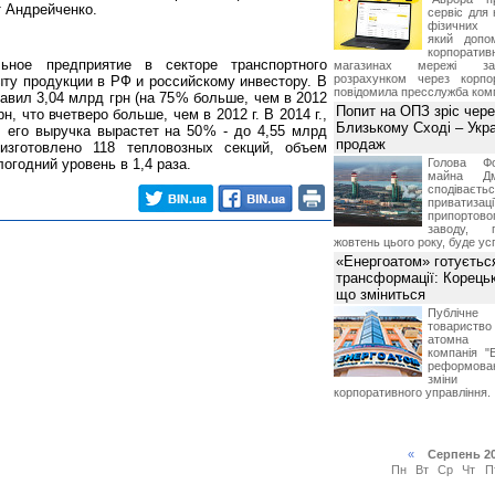
т Андрейченко.
сервіс для 
фізичних о
який допо
корпорати
ьное предприятие в секторе транспортного
магазинах мережі за 
розрахунком через корпо
ту продукции в РФ и российскому инвестору. В
повідомила пресслужба комп
тавил 3,04 млрд грн (на 75 % больше, чем в 2012
Попит на ОПЗ зріс чере
рн, что вчетверо больше, чем в 2012 г. В 2014 г.,
Близькому Сході – Укра
, его выручка вырастет на 50 % - до 4,55 млрд
продаж
 изготовлено 118 тепловозных секций, объем
годний уровень в 1,4 раза.
Голова Фо
майна Дм
сподіваєть
приватиз
припортово
заводу, 
жовтень цього року, буде ус
«Енергоатом» готуєтьс
трансформації: Корець
що зміниться
Публічн
товариств
атомна е
компанія "
реформова
зміни 
корпоративного управління.
«
Серпень 2
Пн
Вт
Ср
Чт
П