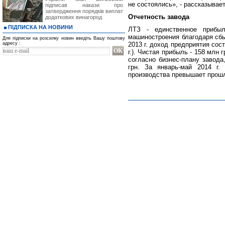
не состоялись», - рассказывае
підписав накази про
затвердження порядків виплат
Отчетность завода
додаткових винагород
ПІДПИСКА НА НОВИНИ
ЛТЗ - единственное прибыл
машиностроения благодаря сбы
Для підписки на розсилку новин введіть Вашу поштову
адресу :
2013 г. доход предприятия сос
г.). Чистая прибыль - 158 млн г
согласно бизнес-плану завода
грн. За январь-май 2014 г.
производства превышает прошло