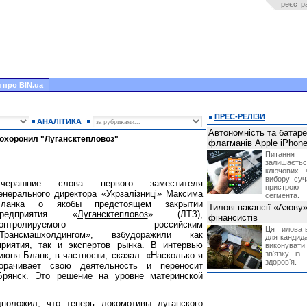
реєстр
 про BIN.ua
ПРЕС-РЕЛІЗИ
АНАЛІТИКА
Автономність та батар
похоронил "Лугансктепловоз"
флагманів Apple iPhone
Питання
залишає
ключових 
вибору суч
Вчерашние слова первого заместителя
пристрою
енерального директора «Укр­залізниці» Максима
сегмента.
Бланка о якобы предстоящем закрытии
Тилові вакансії «Азову
предприятия «
Лугансктепловоз
» (ЛТЗ),
фінансистів
контролируемого российским
Ця тилова в
«Трансмашхолдингом», взбудоражили как
для кандида
приятия, так и экспертов рынка. В интервью
виконувати 
звʼязку із
июня Бланк, в частности, сказал: «Насколько я
здоровʼя.
ворачивает свою деятельность и переносит
Брянск. Это решение на уровне материнской
оложил, что теперь локомотивы луганского