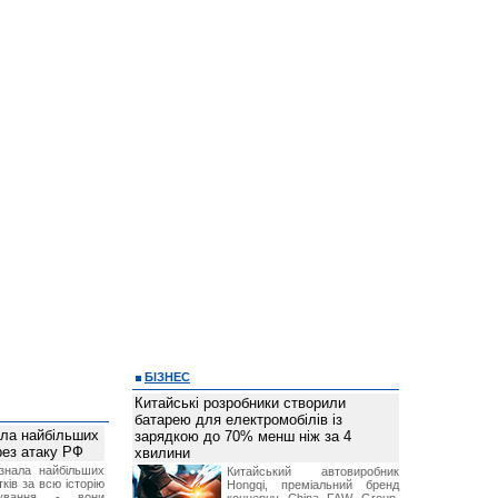
БІЗНЕС
Китайські розробники створили
батарею для електромобілів із
ала найбільших
зарядкою до 70% менш ніж за 4
ерез атаку РФ
хвилини
знала найбільших
Китайський автовиробник
ків за всю історію
Hongqi, преміальний бренд
нування - вони