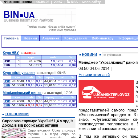
Фінансові новини
|
06.08.26
|
20:57
|
RSS
|
мапа сайту
"Глибше орати - більше хліба жувати"
Українське прислів'я
Головна
Новини
Аналітика
Котирування
Веб-майстру
Інформація
Курс НБУ
на
завтра
НОВИНИ
за
курс
uah
%
USD
1
44,7626
0,0731
0,16
Менеджер "Укрзалізниці" рано 
EUR
1
51,6717
0,0464
0,09
08:50 04.06.2014
|
Курс обміну валют
на
сьогодні
, 09:43
Новини компаній
куп.
uah
%
прод.
uah
%
USD
44,4840
0,06
0,13
44,9364
0,01
0,03
EUR
51,3060
0,15
0,29
51,9148
0,06
0,12
г
Міжбанківський ринок
на
сьогодні
, 17:05
куп.
uah
%
прод.
uah
%
USD
44,7000
0,00
0,00
44,7400
0,01
0,02
EUR
51,6106
0,01
0,02
51,6433
0,01
0,02
представителей самого пред
ТОП-НОВИНИ
«Экономической правде» от 3 
знаю, «Лугансктепловоз» с
Євросоюз спрямує Україні €1,4 млрд із
производство тепловозов в 
доходів від російських активів
компании «Трансмашхолдинг».
Європейський Союз спрямує
Україні 1,4 млрд євро за
В том же интервью он предп
рахунок доходів від