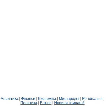
Аналітика
|
Фінанси
|
Економіка
|
Міжнародні
|
Регіональні
|
Политика
|
Бізнес
|
Новини компаній