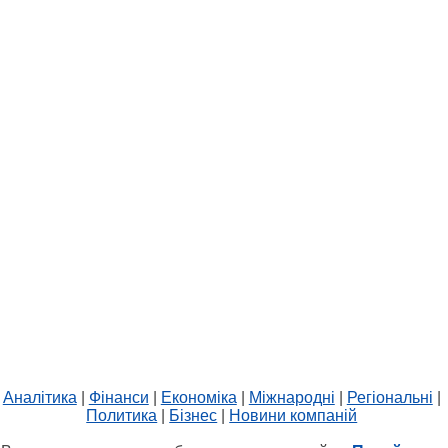
Аналітика
|
Фінанси
|
Економіка
|
Міжнародні
|
Регіональні
|
Политика
|
Бізнес
|
Новини компаній