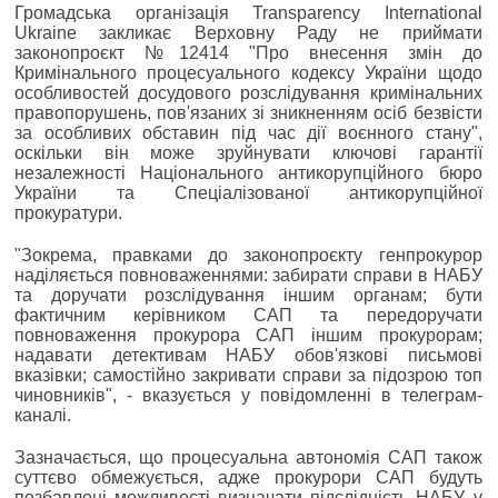
Громадська організація Transparency International
Ukraine закликає Верховну Раду не приймати
законопроєкт №12414 "Про внесення змін до
Кримінального процесуального кодексу України щодо
особливостей досудового розслідування кримінальних
правопорушень, пов'язаних зі зникненням осіб безвісти
за особливих обставин під час дії воєнного стану",
оскільки він може зруйнувати ключові гарантії
незалежності Національного антикорупційного бюро
України та Спеціалізованої антикорупційної
прокуратури.
"Зокрема, правками до законопроєкту генпрокурор
наділяється повноваженнями: забирати справи в НАБУ
та доручати розслідування іншим органам; бути
фактичним керівником САП та передоручати
повноваження прокурора САП іншим прокурорам;
надавати детективам НАБУ обов'язкові письмові
вказівки; самостійно закривати справи за підозрою топ
чиновників", - вказується у повідомленні в телеграм-
каналі.
Зазначається, що процесуальна автономія САП також
суттєво обмежується, адже прокурори САП будуть
позбавлені можливості визначати підслідність НАБУ у