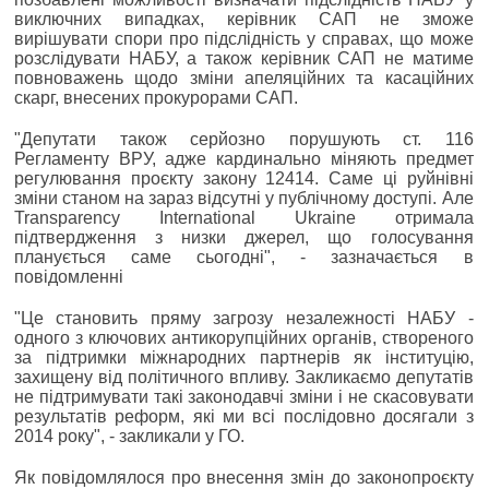
виключних випадках, керівник САП не зможе
вирішувати спори про підслідність у справах, що може
розслідувати НАБУ, а також керівник САП не матиме
повноважень щодо зміни апеляційних та касаційних
скарг, внесених прокурорами САП.
"Депутати також серйозно порушують ст. 116
Регламенту ВРУ, адже кардинально міняють предмет
регулювання проєкту закону 12414. Саме ці руйнівні
зміни станом на зараз відсутні у публічному доступі. Але
Transparency International Ukraine отримала
підтвердження з низки джерел, що голосування
планується саме сьогодні", - зазначається в
повідомленні
"Це становить пряму загрозу незалежності НАБУ -
одного з ключових антикорупційних органів, створеного
за підтримки міжнародних партнерів як інституцію,
захищену від політичного впливу. Закликаємо депутатів
не підтримувати такі законодавчі зміни і не скасовувати
результатів реформ, які ми всі послідовно досягали з
2014 року", - закликали у ГО.
Як повідомлялося про внесення змін до законопроєкту