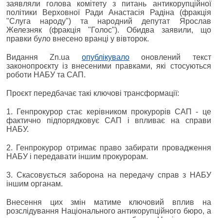
заявляли голова комітету з питань антикорупційної
політики Верховної Ради Анастасія Радіна (фракція
"Слуга народу") та народний депутат Ярослав
Железняк (фракція "Голос"). Обидва заявили, що
правки було внесено вранці у вівторок.
Видання Zn.ua
опублікувало
оновлений текст
законопроєкту із внесеними правками, які стосуються
роботи НАБУ та САП.
Проєкт передбачає такі ключові трансформації:
1. Генпрокурор стає керівником прокурорів САП - це
фактично підпорядковує САП і впливає на справи
НАБУ.
2. Генпрокурор отримає право забирати провадження
НАБУ і передавати іншим прокурорам.
3. Скасовується заборона на передачу справ з НАБУ
іншим органам.
Внесення цих змін матиме ключовий вплив на
розслідування Національного антикорупційного бюро, а