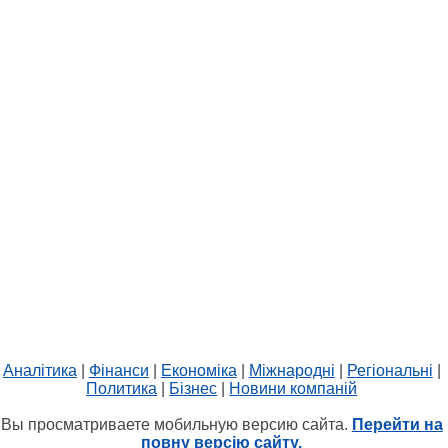
Аналітика
|
Фінанси
|
Економіка
|
Міжнародні
|
Регіональні
|
Политика
|
Бізнес
|
Новини компаній
Вы просматриваете мобильную версию сайта.
Перейти на
повну версію сайту.