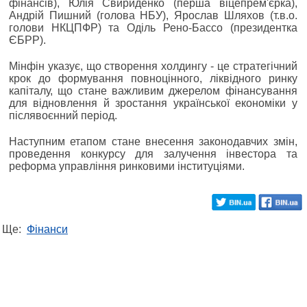
фінансів), Юлія Свириденко (перша віцепрем'єрка),
Андрій Пишний (голова НБУ), Ярослав Шляхов (т.в.о.
голови НКЦПФР) та Оділь Рено-Бассо (президентка
ЄБРР).
Мінфін указує, що створення холдингу - це стратегічний
крок до формування повноцінного, ліквідного ринку
капіталу, що стане важливим джерелом фінансування
для відновлення й зростання української економіки у
післявоєнний період.
Наступним етапом стане внесення законодавчих змін,
проведення конкурсу для залучення інвестора та
реформа управління ринковими інституціями.
Ще:
Фінанси