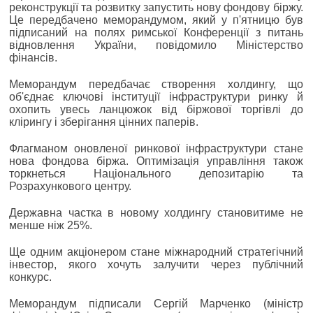
реконструкції та розвитку запустить нову фондову біржу.
Це передбачено меморандумом, який у п'ятницю був
підписаний на полях римської Конференції з питань
відновлення України, повідомило Міністерство
фінансів.
Меморандум передбачає створення холдингу, що
об'єднає ключові інституції інфраструктури ринку й
охопить увесь ланцюжок від біржової торгівлі до
клірингу і зберігання цінних паперів.
Флагманом оновленої ринкової інфраструктури стане
нова фондова біржа. Оптимізація управління також
торкнеться Національного депозитарію та
Розрахункового центру.
Державна частка в новому холдингу становитиме не
менше ніж 25%.
Ще одним акціонером стане міжнародний стратегічний
інвестор, якого хочуть залучити через публічний
конкурс.
Меморандум підписали Сергій Марченко (міністр