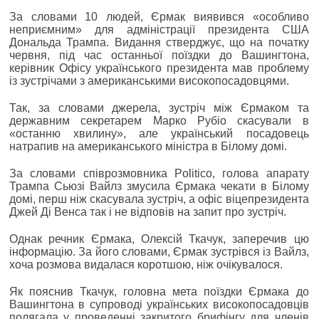
За словами 10 людей, Єрмак виявився «особливо
неприємним» для адміністрації президента США
Дональда Трампа. Видання стверджує, що на початку
червня, під час останньої поїздки до Вашингтона,
керівник Офісу українського президента мав проблему
із зустрічами з американськими високопосадовцями.
Так, за словами джерела, зустріч між Єрмаком та
державним секретарем Марко Рубіо скасували в
«останню хвилину», але український посадовець
натрапив на американського міністра в Білому домі.
За словами співрозмовника Politico, голова апарату
Трампа Сьюзі Вайлз змусила Єрмака чекати в Білому
домі, перш ніж скасувала зустріч, а офіс віцепрезидента
Джей Ді Венса так і не відповів на запит про зустріч.
Однак речник Єрмака, Олексій Ткачук, заперечив цю
інформацію. За його словами, Єрмак зустрівся із Вайлз,
хоча розмова видалася коротшою, ніж очікувалося.
Як пояснив Ткачук, головна мета поїздки Єрмака до
Вашингтона в супроводі українських високопосадовців
полягала у проведенні закритого брифінгу для членів