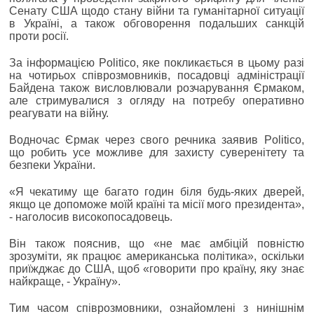
Сенату США щодо стану війни та гуманітарної ситуації
в Україні, а також обговорення подальших санкцій
проти росії.
За інформацією Politico, яке покликається в цьому разі
на чотирьох співрозмовників, посадовці адміністрації
Байдена також висловлювали розчарування Єрмаком,
але стримувалися з огляду на потребу оперативно
реагувати на війну.
Водночас Єрмак через свого речника заявив Politico,
що робить усе можливе для захисту суверенітету та
безпеки України.
«Я чекатиму ще багато годин біля будь-яких дверей,
якщо це допоможе моїй країні та місії мого президента»,
- наголосив високопосадовець.
Він також пояснив, що «не має амбіцій повністю
зрозуміти, як працює американська політика», оскільки
приїжджає до США, щоб «говорити про країну, яку знає
найкраще, - Україну».
Тим часом співрозмовники, ознайомлені з нинішнім