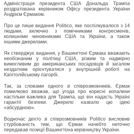
Адміністрація президента США Дональда Трампа
роздратована керівником Офісу президента України
Андрієм Єрмаком.
Про це пише видання Politico, яке поспілкувалося з 14
людьми, включно з помічниками конгресменів,
колишніми чиновниками США та України, а також
іншими джерелами.
Як стверджує видання, у Вашингтоні Єрмака вважають
необізнаним у політиці США, різким та надмірно
вимогливим до американських посадовців й загалом
нездатним орієнтуватися у внутрішній роботі на
Капітолійському пагорбі.
Так, за словами одного зі співрозмовників, Єрмак
помилково вважав, що угода про корисні копалини
настільки важлива для Трампа, що він надасть Україні
гарантії безпеки. Джерело назвало цю ідею
«абсурдною».
Водночас дехто зі співрозмовників Politico висловив
стурбованість тим, що Єрмак начебто неточно
передавав позиції Вашингтона керівництву України.