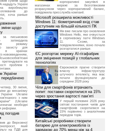
овив сумнів щодо
корпоративні закупівлі в
А нададуть Україні
магазинах мережі за безготівковим
на виробництво
розрахунком через корпоративний баланс,
ехоплювачів до
повідомила пресслужба компанії.
riot, хоча раніше
Microsoft розширила можливості
ть.
Windows 11: біометричний вхід став
довження
доступним на більшій кількості ПК
а зміни щодо
Ми вже писали про оновлення
ку
Windows Hello, яке очікується
 за письмовою
в серпневому патчі Windows
ою затвердила
11. Схоже, за
ення режиму
повідомленнями, воно почало
го захисту для
розгортатися раніше.
ів в країнах
ЄС розгортає мережу AI-гігафабрик
із нововведенням,
для зміцнення позицій у глобальних
овозобов'язані
ь претендувати на
технологіях
ності проблем з
Єврокомісія прагне створити
ентами.
власну інфраструктуру
м України
штучного інтелекту, яка має
 передбачено
почати функціонувати до
середини 2028 року
Чіпи для смартфонів втрачають
четвер, 30 липня,
міни до механізму
попит: поставки скоротилися на 15%
 України Ukraine
через зростання вартості пам’яті
 пов'язаного з ним
У першій половині 2026 року
раїни" (Ukraine
світові постачання чипів для
изначає необхідні
смартфонів скоротилися на
я реформи.
15% порівняно з аналогічним
ряд погодив
періодом торік.
м
Китайські розробники створили
вив до Верховної
батарею для електромобілів із
нопроєкт, який
зарядкою до 70% менш ніж за 4
ільгу на ПДВ для