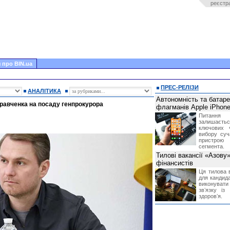
реєстр
 про BIN.ua
ПРЕС-РЕЛІЗИ
АНАЛІТИКА
Автономність та батар
равченка на посаду генпрокурора
флагманів Apple iPhone
Питання
залишає
ключових 
вибору суч
пристрою
сегмента.
Тилові вакансії «Азову
фінансистів
Ця тилова в
для кандида
виконувати 
звʼязку із
здоровʼя.