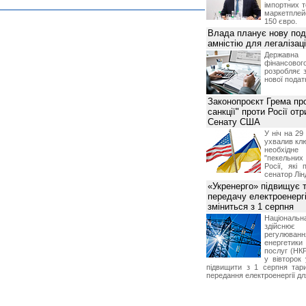
імпортних т
маркетпле
150 євро.
Влада планує нову под
амністію для легалізаці
Держа
фінансово
розробляє 
нової податк
Законопроєкт Грема про
санкції" проти Росії от
Сенату США
У ніч на 2
ухвалив клю
необхідне
"пекельни
Росії, які 
сенатор Лін
«Укренерго» підвищує 
передачу електроенергі
зміниться з 1 серпня
Національ
здійсн
регулюв
енергетик
послуг (НКР
у вівторок
підвищити з 1 серпня тар
передання електроенергії дл