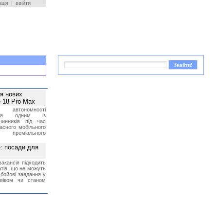
ація
|
ввійти
ея нових
 18 Pro Max
 автономності
ться одним із
чинників під час
асного мобільного
 преміального
»: посади для
акансія підходить
тів, що не можуть
бойові завдання у
 віком чи станом