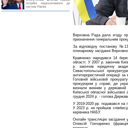
потрібні перехоплювачі до
систем Patriot.
Верховна Рада дала згоду пр
призначення генеральним прок
За відповідну постанову №13
пленарному засіданні Верховної
Кравченко народився 14 берез
області. У 2007 р. закінчив Киї
р. закінчив юридичну акад
Севастопольської прокуратур
антитерористичній операції за
Головній військовій прокурат
прокурором у справі, де укра
визнали винним у державній з
Київської обласної військової а
грудня 2024 р. - голова Держав
У 2019-2020 рр. подавався на 
У 2023 р. не пройшов співбесі
керівника НАБУ.
Онлайн трансляцію засідання 
Олексій Гончаренко (фракці
мережах.