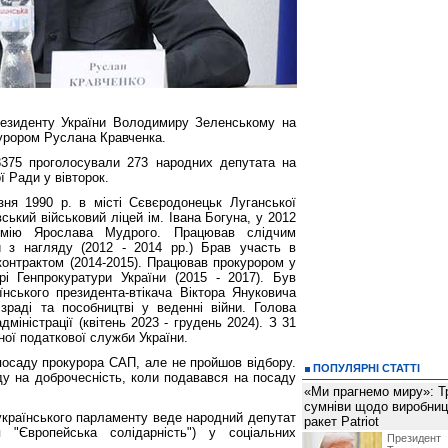
езиденту України Володимиру Зеленському на
урором Руслана Кравченка.
375 проголосували 273 народних депутата на
 Ради у вівторок.
ня 1990 р. в місті Сєвєродонецьк Луганської
вський військовий ліцей ім. Івана Богуна, у 2012
емію Ярослава Мудрого. Працював слідчим
и з нагляду (2012 - 2014 рр.) Брав участь в
 контрактом (2014-2015). Працював прокурором у
урі Генпрокуратури України (2015 - 2017). Був
їнського президента-втікача Віктора Януковича
раді та пособництві у веденні війни. Голова
дміністрації (квітень 2023 - грудень 2024). З 31
ної податкової служби України.
посаду прокурора САП, але не пройшов відбору.
ПОПУЛЯРНІ СТАТТІ
ду на доброчесність, коли подавався на посаду
«Ми прагнемо миру»: Т
сумніви щодо виробниц
українського парламенту веде народний депутат
ракет Patriot
я "Європейська солідарність") у соціальних
Президен