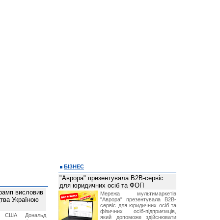
БІЗНЕС
"Аврора" презентувала B2B-сервіс
для юридичних осіб та ФОП
рамп висловив
Мережа мультимаркетів
тва Україною
"Аврора" презентувала B2B-
сервіс для юридичних осіб та
фізичних осіб-підприємців,
т США Дональд
який допоможе здійснювати