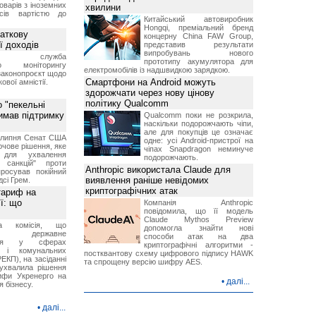
оварів з іноземних
хвилини
йсів вартістю до
Китайський автовиробник
Hongqi, преміальний бренд
аткову
концерну China FAW Group,
ї доходів
представив результати
випробувань нового
вна служба
прототипу акумулятора для
го моніторингу
електромобілів із надшвидкою зарядкою.
законопроєкт щодо
Смартфони на Android можуть
ової амністії.
здорожчати через нову цінову
політику Qualcomm
 "пекельні
римав підтримку
Qualcomm поки не розкрила,
наскільки подорожчають чіпи,
але для покупців це означає
9 липня Сенат США
одне: усі Android-пристрої на
чове рішення, яке
чіпах Snapdragon неминуче
 для ухвалення
подорожчають.
х санкцій" проти
Anthropic використала Claude для
просував покійний
виявлення раніше невідомих
дсі Грем.
криптографічних атак
тариф на
ї: що
Компанія Anthropic
повідомила, що її модель
Claude Mythos Preview
на комісія, що
допомогла знайти нові
ює державне
способи атак на два
ання у сферах
криптографічні алгоритми -
и і комунальних
постквантову схему цифрового підпису HAWK
ЕКП), на засіданні
та спрощену версію шифру AES.
 ухвалила рішення
ифи Укренерго на
•
далі...
я бізнесу.
•
далі...