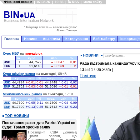
Фінансові новини
|
07.08.26
|
19:36
|
RSS
|
мапа сайту
"Найкраща помста — величезний успіх"
Френк Сінатра
Головна
Новини
Аналітика
Котирування
Веб-майстру
Інформація
Курс НБУ
на
понеділок
НОВИНИ
за
курс
uah
%
USD
1
44,7579
0,0047
0,01
Рада підтримала кандидатуру К
EUR
1
51,6148
0,0569
0,11
13:58 17.06.2025
|
Курс обміну валют
на
сьогодні
, 09:48
Політика
куп.
uah
%
прод.
uah
%
USD
44,4784
0,01
0,01
44,9448
0,01
0,02
EUR
51,2752
0,03
0,06
51,9080
0,01
0,01
Міжбанківський ринок
на
сьогодні
, 17:01
куп.
uah
%
прод.
uah
%
USD
44,7500
0,05
0,11
44,7800
0,04
0,09
EUR
51,7399
0,13
0,25
51,7612
0,12
0,23
ТОП-НОВИНИ
Постачання ракет для Patriot Україні не
буде: Трамп зробив заяву
Президент США Дональд
Трамп заявив, що
Сполученим Штатам самим