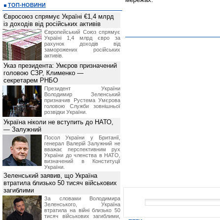
ТОП-НОВИНИ
Євросоюз спрямує Україні €1,4 млрд
із доходів від російських активів
Європейський Союз спрямує
Україні 1,4 млрд євро за
рахунок доходів від
заморожених російських
активів.
Указ президента: Умєров призначений
головою СЗР, Клименко —
секретарем РНБО
Президент України
Володимир Зеленський
призначив Pустема Умєрова
головою Служби зовнішньої
розвідки України.
Україна ніколи не вступить до НАТО,
— Залужний
Посол України у Британії,
генерал Валерій Залужний не
вважає перспективним рух
України до членства в НАТО,
визначений в Конституції
України.
Зеленський заявив, що Україна
втратила близько 50 тисяч військових
загиблими
За словами Володимира
Зеленського, Україна
втратила на війні близько 50
тисяч військових загиблими,