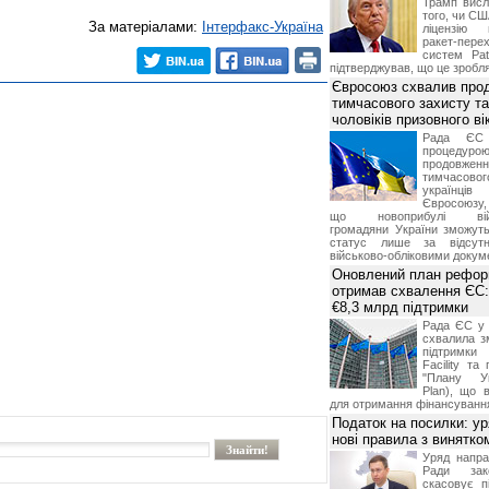
Трамп висл
того, чи СШ
За матеріалами:
Інтерфакс-Україна
ліцензію 
ракет-пер
систем Pat
підтверджував, що це зробля
Євросоюз схвалив про
тимчасового захисту т
чоловіків призовного ві
Рада ЄС
процедур
продовж
тимчасово
українц
Євросоюзу, 
що новоприбулі військ
громадяни України зможут
статус лише за відсут
військово-обліковими докум
Оновлений план рефор
отримав схвалення ЄС:
€8,3 млрд підтримки
Рада ЄС у 
схвалила з
підтримки
Facility та
"Плану Ук
Plan), що в
для отримання фінансуванн
Податок на посилки: у
нові правила з винятко
Уряд напра
Ради зако
скасовує п