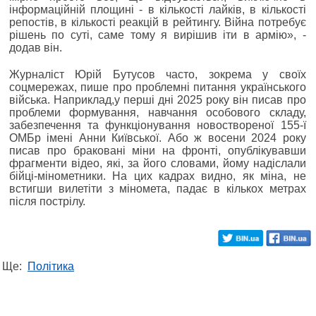
інформаційній площині - в кількості лайків, в кількості
репостів, в кількості реакцій в рейтингу. Війна потребує
рішень по суті, саме тому я вирішив іти в армію», -
додав він.
Журналіст Юрій Бутусов часто, зокрема у своїх
соцмережах, пише про проблемні питання українського
війська. Наприклад,у перші дні 2025 року він писав про
проблеми формування, навчання особового складу,
забезпечення та функціонування новоствореної 155-ї
ОМБр імені Анни Київської. Або ж восени 2024 року
писав про браковані міни на фронті, опублікувавши
фрагменти відео, які, за його словами, йому надіслали
бійці-мінометники. На цих кадрах видно, як міна, не
встигши вилетіти з міномета, падає в кількох метрах
після пострілу.
Ще:
Політика