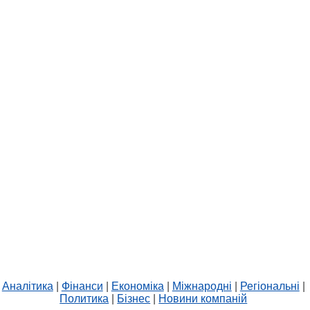
Аналітика
|
Фінанси
|
Економіка
|
Міжнародні
|
Регіональні
|
Политика
|
Бізнес
|
Новини компаній