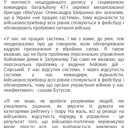
У контексті нещодавнього допису у соцмережах
командира батальйону 47-ї окремої механізованої
бригади «Маґура» Олександра Ширшина він зазначив,
що в Україні «не працює система», тому журналісти та
військовослужбовці всіх рівнів спілкуються в фейсбуці і
обговорюють проблемні питання війська.
«У нас не працює система. І ми з вами, до речі, теж
неодноразово про це говорили, коли обговорювали
кадрові призначення в збройних силах. Я також
вважаю, що не була проблема персонально управління
бойовими діями в Залужному. Так само не вважаю, що
персональна проблема у веденні бойових дій -
Сирський. У нас відсутня система. І через відсутність
системи у нас командири, журналісти,
військовослужбовці всіх рівнів спілкуються в фейсбуці і
обговорюють, тому що органи управління війною у нас
неефективні», - сказав Бутусов.
«Я не знаю, як зробити розумними людей, які
ухвалюють рішення, як змусити їх думати не
категоріями рейтингу і піару. На жаль, всі ці реакції на
військових, відсутність порядку в управлінні - це
результат того, що військово-політичне керівництво
міряє просто все, що відбувається, виключно в