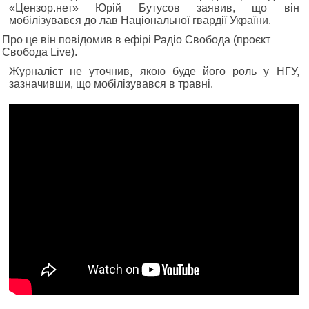
«Цензор.нет» Юрій Бутусов заявив, що він
мобілізувався до лав Національної гвардії України.
Про це він повідомив в ефірі Радіо Свобода (проєкт
Свобода Live).
Журналіст не уточнив, якою буде його роль у НГУ,
зазначивши, що мобілізувався в травні.