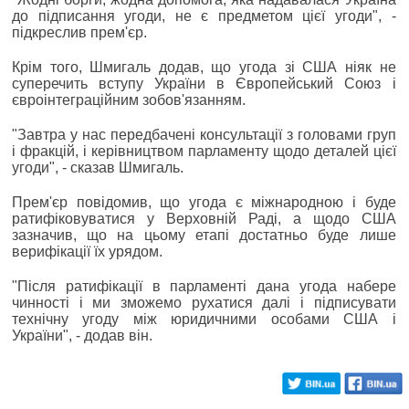
до підписання угоди, не є предметом цієї угоди", -
підкреслив прем'єр.
Крім того, Шмигаль додав, що угода зі США ніяк не
суперечить вступу України в Європейський Союз і
євроінтеграційним зобов'язанням.
"Завтра у нас передбачені консультації з головами груп
і фракцій, і керівництвом парламенту щодо деталей цієї
угоди", - сказав Шмигаль.
Прем'єр повідомив, що угода є міжнародною і буде
ратифіковуватися у Верховній Раді, а щодо США
зазначив, що на цьому етапі достатньо буде лише
верифікації їх урядом.
"Після ратифікації в парламенті дана угода набере
чинності і ми зможемо рухатися далі і підписувати
технічну угоду між юридичними особами США і
України", - додав він.