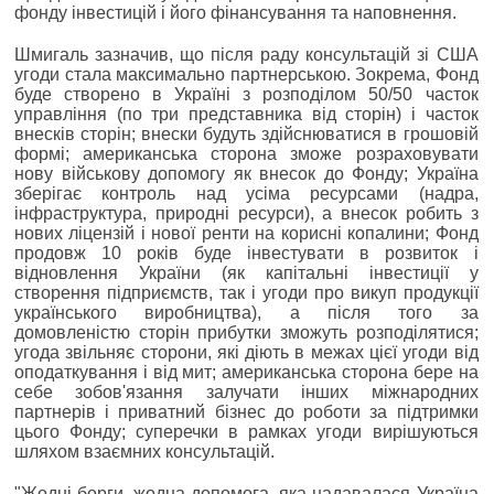
фонду інвестицій і його фінансування та наповнення.
Шмигаль зазначив, що після раду консультацій зі США
угоди стала максимально партнерською. Зокрема, Фонд
буде створено в Україні з розподілом 50/50 часток
управління (по три представника від сторін) і часток
внесків сторін; внески будуть здійснюватися в грошовій
формі; американська сторона зможе розраховувати
нову військову допомогу як внесок до Фонду; Україна
зберігає контроль над усіма ресурсами (надра,
інфраструктура, природні ресурси), а внесок робить з
нових ліцензій і нової ренти на корисні копалини; Фонд
продовж 10 років буде інвестувати в розвиток і
відновлення України (як капітальні інвестиції у
створення підприємств, так і угоди про викуп продукції
українського виробництва), а після того за
домовленістю сторін прибутки зможуть розподілятися;
угода звільняє сторони, які діють в межах цієї угоди від
оподаткування і від мит; американська сторона бере на
себе зобов'язання залучати інших міжнародних
партнерів і приватний бізнес до роботи за підтримки
цього Фонду; суперечки в рамках угоди вирішуються
шляхом взаємних консультацій.
"Жодні борги, жодна допомога, яка надавалася Україна