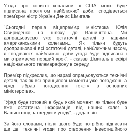
Угода про корисні копалини зі США може буде
підписана протягом найближчої доби, сподівається
прем'єр-міністр України Денис Шмигаль.
"Сьогодні перша віцепрем'єр міністерка Юлія
Свириденко на шляху до Вашингтона. Ми
допрацьовуємо уже остаточні деталі з нашими
американськими колегами... Як тільки будуть
доопрацьовані всі остаточні деталі, найближчим часом,
я сподіваюся найближчої доби угода буде підписана і
ми отримаємо перший крок", - сказав Шмигаль в ефірі
національного телемарафону в середу.
Прем'єр підкреслив, що наразі опрацьовуються технічні
деталі, так як всі принципові моменти уже погоджені, а
уряд зібрав погодження тексту в основних
міністерствах.
"Уряд буде готовий в будь який момент, як тільки буде
вже остаточна інформація від наших колег з
Вашингтону, затвердити угоду", - додав він.
За його словами, після цього буде потрібно підписати
ще дві технічні угоди про створення Інвестиційного