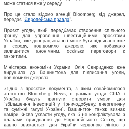
може статися вже у середу.
Про це стало відомо агенції Bloomberg від джерел,
передає "
Європейська правда
".
Проєкт угоди, який передбачає створення спільного
фонду для управління інвестиційними проєктами
України, вже доопрацьовано і може бути підписано вже
в середу, повідомило джерело, яке побажало
залишитися анонімним, оскільки переговори є
закритими.
Міністерка економіки України Юлія Свириденко вже
вирушила до Вашингтона для підписання угоди,
повідомили джерела.
Згідно з проєктом документа, з яким ознайомилося
агентство Bloomberg News, в рамках угоди США і
Україна будуть прагнути створити умови для
"збільшення інвестицій у гірничодобувну, енергетичну
та суміжні галузі України". Вашингтон також визнає
наміри Києва укласти угоду, яка б не конфліктувала з
планами приєднання до Європейського Союзу, що
давно вважається для України червоною лінією в