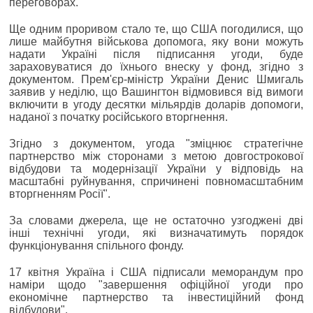
переговорах.
Ще одним проривом стало те, що США погодилися, що
лише майбутня військова допомога, яку вони можуть
надати Україні після підписання угоди, буде
зараховуватися до їхнього внеску у фонд, згідно з
документом. Прем'єр-міністр України Денис Шмигаль
заявив у неділю, що Вашингтон відмовився від вимоги
включити в угоду десятки мільярдів доларів допомоги,
наданої з початку російського вторгнення.
Згідно з документом, угода "зміцнює стратегічне
партнерство між сторонами з метою довгострокової
відбудови та модернізації України у відповідь на
масштабні руйнування, спричинені повномасштабним
вторгненням Росії".
За словами джерела, ще не остаточно узгоджені дві
інші технічні угоди, які визначатимуть порядок
функціонування спільного фонду.
17 квітня Україна і США підписали меморандум про
наміри щодо "завершення офіційної угоди про
економічне партнерство та інвестиційний фонд
відбудови".