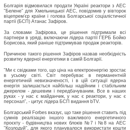
Болгарія відмовилася продати Україні реактори з АЕС
"Белене" для Хмельницької АЕС, повідомив у вівторок
віцепрем'єр країни і голова Болгарської соціалістичної
партії (БСП) Атанас Зафіров.
За словами Зафірова, це рішення підтримали всі
партнери в уряді, включаючи лідера партії ГЕРБ Бойко
Борисова, який раніше підтримував продаж реакторів.
Причиною такого рішення Зафіров назвав необхідність
розвитку ядерної енергетики в самій Болгарії.
"Ми є свідками того, що ціна на електроенергію зростає
в усьому світі. Світ перебуває в перманентній
енергетичній невизначеності, і в цій ситуації ядерна
енергія залишається найбільш надійним і стабільним
джерелом - дешевим і передбачуваним. Все в наших
руках - у нас є майданчик, у нас є реактори, у нас є
персонал", - цитує лідера БСП видання bTV.
Болгарський Forbes вказує, що таке рішення ставить під
сумнів реалізацію іншого важливого енергетичного
проєкту - будівництва нових блоків №7 і №8 на АЕС
"Козлодуй", для якого планувалося використати кошти