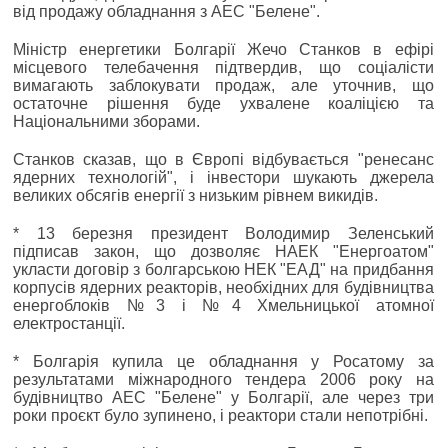
від продажу обладнання з АЕС "Белене".
Міністр енергетики Болгарії Жечо Станков в ефірі
місцевого телебачення підтвердив, що соціалісти
вимагають заблокувати продаж, але уточнив, що
остаточне рішення буде ухвалене коаліцією та
Національними зборами.
Станков сказав, що в Європі відбувається "ренесанс
ядерних технологій", і інвестори шукають джерела
великих обсягів енергії з низьким рівнем викидів.
* 13 березня президент Володимир Зеленський
підписав закон, що дозволяє НАЕК "Енергоатом"
укласти договір з болгарською НЕК "ЕАД" на придбання
корпусів ядерних реакторів, необхідних для будівництва
енергоблоків №3 і №4 Хмельницької атомної
електростанції.
* Болгарія купила це обладнання у Росатому за
результатами міжнародного тендера 2006 року на
будівництво АЕС "Белене" у Болгарії, але через три
роки проєкт було зупинено, і реактори стали непотрібні.