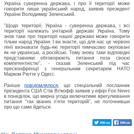
Україна суверенна держава, і про її території може
говорити лише український народ, заявив президент
України Володимир Зеленський.
"Щодо території. Україна - суверенна держава, і всі
території належать унітарній державі Україна. Тому
знов таки про території нашої держави може говорити
тільки народ України. І ви знаєте, що для нас це червоні
лінії визнавати будь-які території тимчасово окуповані
як не українські, а російські. Тому знову таки відповідні
представники обговорюють питання поза своєю
компетентністю", - сказав Зеленський під час
пресконфренції з генеральним секретарем НАТО
Марком Рютте у Одесі.
Раніше
повідомлялося
, що спеціальний посланник
президента США Стів Віткофф заявив у ефірі Fox News
в понеділок, що мирна угода включатиме врегулювання
питання "так званих п'яти територій", не поточнивши
про що саме йдеться.