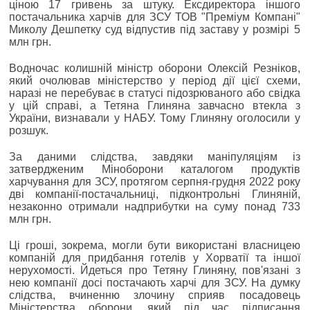
ціною 17 гривень за штуку. Ексдиректора іншого
постачальника харчів для ЗСУ ТОВ "Преміум Компані"
Миколу Дешпетку суд відпустив під заставу у розмірі 5
млн грн.
Водночас колишній міністр оборони Олексій Резніков,
який очолював міністерство у період дії цієї схеми,
наразі не перебуває в статусі підозрюваного або свідка
у цій справі, а Тетяна Глиняна завчасно втекла з
України, визнавали у НАБУ. Тому Глиняну оголосили у
розшук.
За даними слідства, завдяки маніпуляціям із
затвердженим Міноборони каталогом продуктів
харчування для ЗСУ, протягом серпня-грудня 2022 року
дві компанії-постачальниці, підконтрольні Глиняній,
незаконно отримали надприбутки на суму понад 733
млн грн.
Ці гроші, зокрема, могли бути використані власницею
компаній для придбання готелів у Хорватії та іншої
нерухомості. Йдеться про Тетяну Глиняну, пов'язані з
нею компанії досі постачають харчі для ЗСУ. На думку
слідства, вчиненню злочину сприяв посадовець
Міністерства оборони, який під час підписання