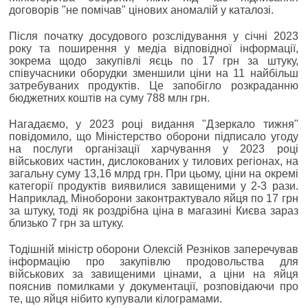
договорів "не помічав" цінових аномалій у каталозі.
Після початку досудового розслідування у січні 2023
року та поширення у медіа відповідної інформації,
зокрема щодо закупівлі яєць по 17 грн за штуку,
співучасники оборудки зменшили ціни на 11 найбільш
затребуваних продуктів. Це запобігло розкраданню
бюджетних коштів на суму 788 млн грн.
Нагадаємо, у 2023 році видання "Дзеркало тижня"
повідомило, що Міністерство оборони підписало угоду
на послуги організації харчування у 2023 році
військових частин, дислокованих у тилових регіонах, на
загальну суму 13,16 млрд грн. При цьому, ціни на окремі
категорії продуктів виявилися завищеними у 2-3 рази.
Наприклад, Міноборони законтрактувало яйця по 17 грн
за штуку, тоді як роздрібна ціна в магазині Києва зараз
близько 7 грн за штуку.
Тодішній міністр оборони Олексій Резніков заперечував
інформацію про закупівлю продовольства для
військових за завищеними цінами, а ціни на яйця
пояснив помилками у документації, розповідаючи про
те, що яйця нібито купували кілограмами.