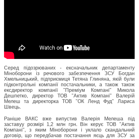
Серед підозрюваних - ексначальник департаменту
Міноборони із речового забезпечення ЗСУ Богдан
Хмельницький, підприємиця Тетяна Глиняна, якій були
підконтрольні компанії постачальники, а також також
ексдиректор компанії "Преміум Компані" Микола
Дешпетко, директор ТОВ "Актив Компані" Валерій
Мелеш та директорка ТОВ "ОК Ленд Фуд" Лариса
Швець.
Раніше ВАКС вже випустив Валерія Мелеша під
заставуу розмірі 1,2 млн грн. Він керує ТОВ "Актив
Компані", з яким Міноборони і уклало скандальний
договір, що передбачав постачання яєць для ЗСУ за