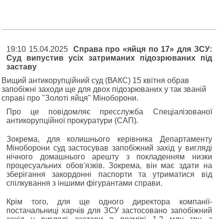
19:10 15.04.2025
Справа про «яйця по 17» для ЗСУ:
Суд випустив усіх затриманих підозрюваних під
заставу
Вищий антикорупційний суд (ВАКС) 15 квітня обрав
запобіжні заходи ще для двох підозрюваних у так званій
справі про "Золоті яйця" Міноборони.
Про це повідомляє пресслужба Спеціалізованої
антикорупційної прокуратури (САП).
Зокрема, для колишнього керівника Департаменту
Міноборони суд застосував запобіжний захід у вигляді
нічного домашнього арешту з покладенням низки
процесуальних обов'язків. Зокрема, він має здати на
зберігання закордонні паспорти та утриматися від
спілкування з іншими фігурантами справи.
Крім того, для ще одного директора компанії-
постачальниці харчів для ЗСУ застосовано запобіжний