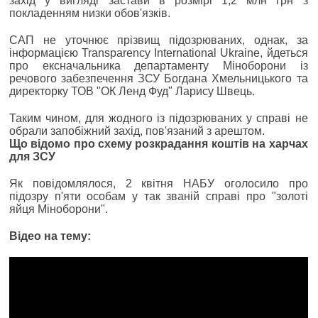
захід у вигляді застави в розмірі 1,2 млн грн з
покладенням низки обов'язків.
САП не уточнює прізвищ підозрюваних, однак, за
інформацією Transparency International Ukraine, йдеться
про ексначальника департаменту Міноборони із
речового забезпечення ЗСУ Богдана Хмельницького та
директорку ТОВ "ОК Ленд Фуд" Ларису Швець.
Таким чином, для жодного із підозрюваних у справі не
обрали запобіжний захід, пов'язаний з арештом.
Що відомо про схему розкрадання коштів на харчах
для ЗСУ
Як повідомлялося, 2 квітня НАБУ оголосило про
підозру п'яти особам у так званій справі про "золоті
яйця Міноборони".
Відео на тему: