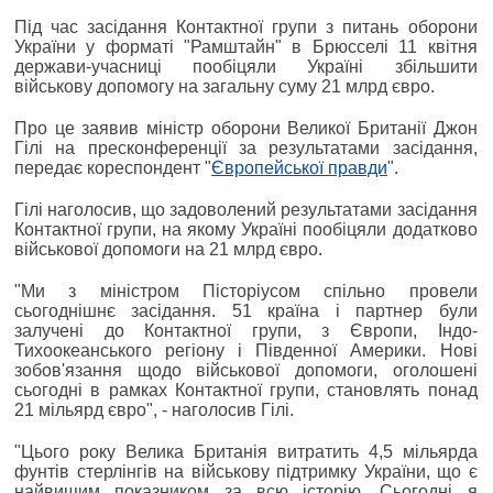
Під час засідання Контактної групи з питань оборони
України у форматі "Рамштайн" в Брюсселі 11 квітня
держави-учасниці пообіцяли Україні збільшити
військову допомогу на загальну суму 21 млрд євро.
Про це заявив міністр оборони Великої Британії Джон
Гілі на пресконференції за результатами засідання,
передає кореспондент "
Європейської правди
".
Гілі наголосив, що задоволений результатами засідання
Контактної групи, на якому Україні пообіцяли додатково
військової допомоги на 21 млрд євро.
"Ми з міністром Пісторіусом спільно провели
сьогоднішнє засідання. 51 країна і партнер були
залучені до Контактної групи, з Європи, Індо-
Тихоокеанського регіону і Південної Америки. Нові
зобов'язання щодо військової допомоги, оголошені
сьогодні в рамках Контактної групи, становлять понад
21 мільярд євро", - наголосив Гілі.
"Цього року Велика Британія витратить 4,5 мільярда
фунтів стерлінгів на військову підтримку України, що є
найвищим показником за всю історію. Сьогодні я