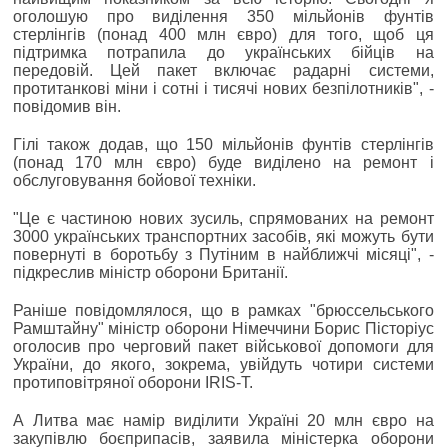
оголошую про виділення 350 мільйонів фунтів
стерлінгів (понад 400 млн євро) для того, щоб ця
підтримка потрапила до українських бійців на
передовій. Цей пакет включає радарні системи,
протитанкові міни і сотні і тисячі нових безпілотників", -
повідомив він.
Гілі також додав, що 150 мільйонів фунтів стерлінгів
(понад 170 млн євро) буде виділено на ремонт і
обслуговування бойової техніки.
"Це є частиною нових зусиль, спрямованих на ремонт
3000 українських транспортних засобів, які можуть бути
повернуті в боротьбу з Путіним в найближчі місяці", -
підкреслив міністр оборони Британії.
Раніше повідомлялося, що в рамках "брюссельського
Рамштайну" міністр оборони Німеччини Борис Пісторіус
оголосив про черговий пакет військової допомоги для
України, до якого, зокрема, увійдуть чотири системи
протиповітряної оборони IRIS-T.
А Литва має намір виділити Україні 20 млн євро на
закупівлю боєприпасів, заявила міністерка оборони