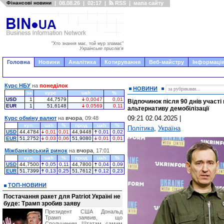
Фінансові новини
|
08.08.26
|
02:17
|
RSS
|
мапа сайту
"Хто знання має, той мур зламає"
Українське прислів'я
Головна
Новини
Аналітика
Котирування
Веб-майстру
Інформація
Курс НБУ
на
понеділок
НОВИНИ
за
курс
uah
%
USD
1
44,7579
0,0047
0,01
Відпочинок після 90 днів участі
EUR
1
51,6148
0,0569
0,11
альтернативу демобілізації
09:21 02.04.2025
|
Курс обміну валют
на
вчора
, 09:48
куп.
uah
%
прод.
uah
%
Політика
,
Україна
USD
44,4784
0,01
0,01
44,9448
0,01
0,02
EUR
51,2752
0,03
0,06
51,9080
0,01
0,01
Міжбанківський ринок
на
вчора
, 17:01
куп.
uah
%
прод.
uah
%
USD
44,7500
0,05
0,11
44,7800
0,04
0,09
EUR
51,7399
0,13
0,25
51,7612
0,12
0,23
ТОП-НОВИНИ
Постачання ракет для Patriot Україні не
буде: Трамп зробив заяву
Президент США Дональд
Трамп заявив, що
Сполученим Штатам самим