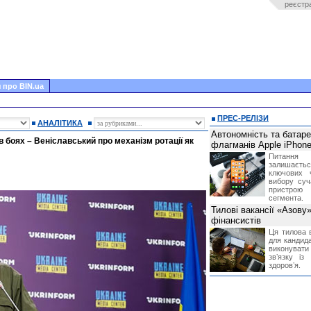
реєстр
 про BIN.ua
ПРЕС-РЕЛІЗИ
АНАЛІТИКА
Автономність та батар
 в боях – Веніславський про механізм ротації як
флагманів Apple iPhone
Питання
залишає
ключових 
вибору суч
пристрою
сегмента.
Тилові вакансії «Азову
фінансистів
Ця тилова в
для кандида
виконувати 
звʼязку із
здоровʼя.