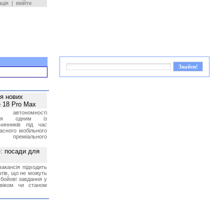
ація
|
ввійти
ея нових
 18 Pro Max
 автономності
ться одним із
чинників під час
асного мобільного
 преміального
»: посади для
акансія підходить
тів, що не можуть
бойові завдання у
 віком чи станом