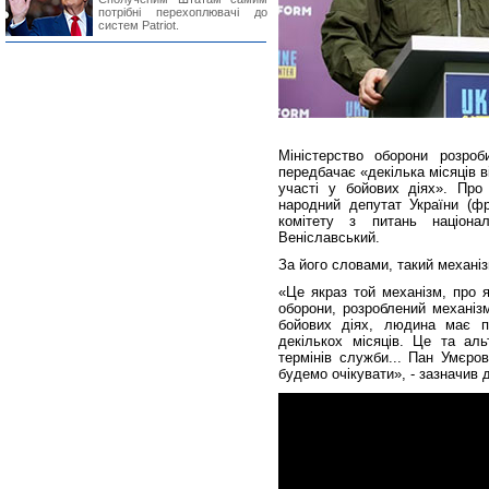
потрібні перехоплювачі до
систем Patriot.
Міністерство оборони розроб
передбачає «декілька місяців в
участі у бойових діях». Про
народний депутат України (фр
комітету з питань націона
Веніславський.
За його словами, такий механі
«Це якраз той механізм, про я
оборони, розроблений механізм
бойових діях, людина має п
декількох місяців. Це та аль
термінів служби... Пан Умєров
будемо очікувати», - зазначив 