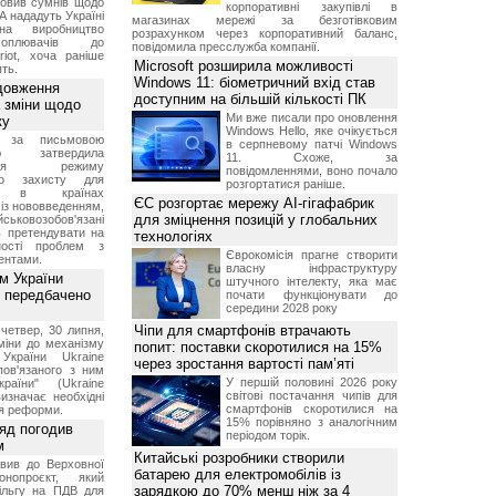
овив сумнів щодо
корпоративні закупівлі в
А нададуть Україні
магазинах мережі за безготівковим
на виробництво
розрахунком через корпоративний баланс,
ехоплювачів до
повідомила пресслужба компанії.
riot, хоча раніше
Microsoft розширила можливості
ть.
Windows 11: біометричний вхід став
довження
доступним на більшій кількості ПК
а зміни щодо
Ми вже писали про оновлення
ку
Windows Hello, яке очікується
 за письмовою
в серпневому патчі Windows
ою затвердила
11. Схоже, за
ення режиму
повідомленнями, воно почало
го захисту для
розгортатися раніше.
ів в країнах
ЄС розгортає мережу AI-гігафабрик
із нововведенням,
для зміцнення позицій у глобальних
овозобов'язані
ь претендувати на
технологіях
ності проблем з
Єврокомісія прагне створити
ентами.
власну інфраструктуру
м України
штучного інтелекту, яка має
 передбачено
почати функціонувати до
середини 2028 року
Чіпи для смартфонів втрачають
четвер, 30 липня,
міни до механізму
попит: поставки скоротилися на 15%
 України Ukraine
через зростання вартості пам’яті
 пов'язаного з ним
У першій половині 2026 року
раїни" (Ukraine
світові постачання чипів для
изначає необхідні
смартфонів скоротилися на
я реформи.
15% порівняно з аналогічним
ряд погодив
періодом торік.
м
Китайські розробники створили
вив до Верховної
батарею для електромобілів із
нопроєкт, який
зарядкою до 70% менш ніж за 4
ільгу на ПДВ для