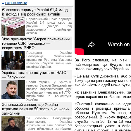
ТОП-НОВИНИ
Євросоюз спрямує Україні €1,4 млрд
із доходів від російських активів
Європейський Союз спрямує
Україні 1,4 млрд євро за
рахунок доходів від
заморожених російських
активів.
Указ президента: Умєров призначений
головою СЗР, Клименко —
секретарем РНБО
Президент України
Володимир Зеленський
призначив Pустема Умєрова
За його словами, на рівні 
головою Служби зовнішньої
найімовірніше це будуть «пі
розвідки України.
головнокомандувача Збройних 
Україна ніколи не вступить до НАТО,
«Це має бути директива: або р
— Залужний
Тому що на рівні закону ми не
Посол України у Британії,
яка кількість людей може бути 
генерал Валерій Залужний не
вважає перспективним рух
Як зазначив Веніславський, за
України до членства в НАТО,
визначений в Конституції
однак наразі він не бачить мо
України.
«Сьогодні буквально на адре
Зеленський заявив, що Україна
оборони і розвідки прийшла 
втратила близько 50 тисяч військових
оборони Рустема Умєрова, я
загиблими
розроблений. В ньому передбач
За словами Володимира
служби після 36, 12 чи 18 міс
Зеленського, Україна
втратила на війні близько 50
безпосередньої участі в бойо
тисяч військових загиблими,
ситуація на фронті. І в умова