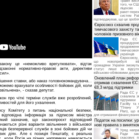
Трамп висл
того, чи СШ
ліцензію 
ракет-пер
систем Pat
підтверджував, що це зробля
Євросоюз схвалив про
тимчасового захисту т
чоловіків призовного ві
Рада ЄС
процедур
продовж
тимчасово
українц
Євросоюзу, 
що новоприбулі військ
закону це «неможливо врегулювати», відтак
громадяни України зможут
дзаконні нормативно-правові акти, директиви
статус лише за відсут
сил».
військово-обліковими докум
Оновлений план рефор
ішення ставки, або наказ головнокомандувача...
отримав схвалення ЄС:
 можемо врахувати особливості бойових дій, коли
€8,3 млрд підтримки
звільнена», - сказав депутат.
Рада ЄС у 
схвалила з
кон про чіткі терміни служби вже розроблений,
підтримки
жливостей для його ухвалення.
Facility та
"Плану Ук
су Комітету з питань національної безпеки,
Plan), що в
відповідна інформація за підписом міністра
для отримання фінансуванн
кий зазначив, що законопроєкт відповідний
Податок на посилки: у
аються різні варіанти звільнення з військової
нові правила з винятко
яців безперервної служби в зоні бойових дій чи
Уряд напра
вих діях. Але є позиція Генштабу, є реальна
Ради зако
скасовує п
х, коли Росія на різних напрямках намагається