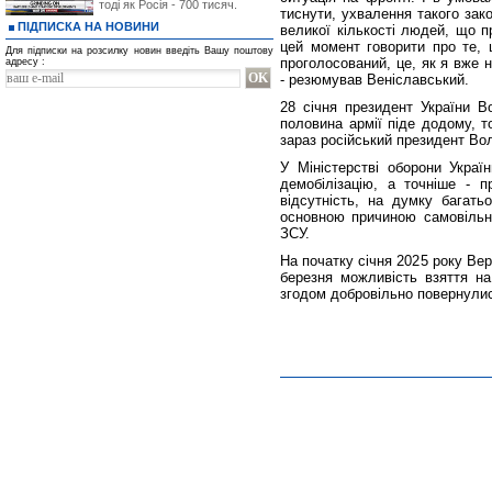
тоді як Росія - 700 тисяч.
тиснути, ухвалення такого за
ПІДПИСКА НА НОВИНИ
великої кількості людей, що п
цей момент говорити про те, 
Для підписки на розсилку новин введіть Вашу поштову
проголосований, це, як я вже 
адресу :
- резюмував Веніславський.
28 січня президент України 
половина армії піде додому, т
зараз російський президент Вол
У Міністерстві оборони Украї
демобілізацію, а точніше - п
відсутність, на думку багать
основною причиною самовільно
ЗСУ.
На початку січня 2025 року Ве
березня можливість взяття на
згодом добровільно повернулис