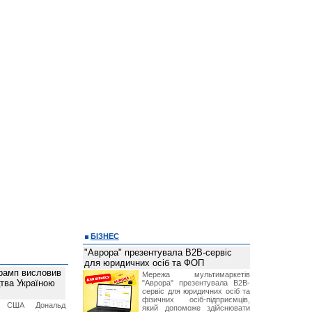
БІЗНЕС
"Аврора" презентувала B2B-сервіс
для юридичних осіб та ФОП
рамп висловив
Мережа мультимаркетів
тва Україною
"Аврора" презентувала B2B-
сервіс для юридичних осіб та
фізичних осіб-підприємців,
т США Дональд
який допоможе здійснювати