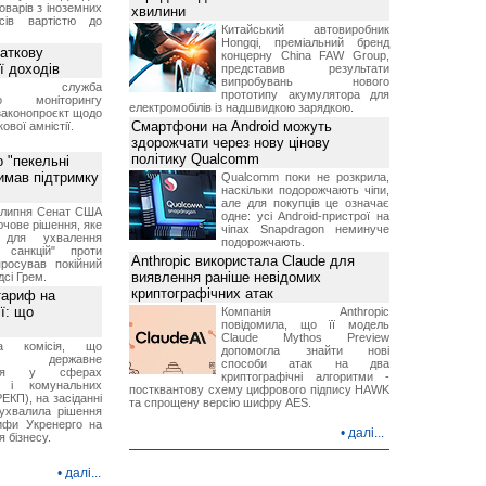
оварів з іноземних
хвилини
йсів вартістю до
Китайський автовиробник
Hongqi, преміальний бренд
аткову
концерну China FAW Group,
ї доходів
представив результати
випробувань нового
вна служба
прототипу акумулятора для
го моніторингу
електромобілів із надшвидкою зарядкою.
законопроєкт щодо
Смартфони на Android можуть
ової амністії.
здорожчати через нову цінову
політику Qualcomm
 "пекельні
римав підтримку
Qualcomm поки не розкрила,
наскільки подорожчають чіпи,
але для покупців це означає
9 липня Сенат США
одне: усі Android-пристрої на
чове рішення, яке
чіпах Snapdragon неминуче
 для ухвалення
подорожчають.
х санкцій" проти
Anthropic використала Claude для
просував покійний
виявлення раніше невідомих
дсі Грем.
криптографічних атак
тариф на
ї: що
Компанія Anthropic
повідомила, що її модель
Claude Mythos Preview
на комісія, що
допомогла знайти нові
ює державне
способи атак на два
ання у сферах
криптографічні алгоритми -
и і комунальних
постквантову схему цифрового підпису HAWK
ЕКП), на засіданні
та спрощену версію шифру AES.
 ухвалила рішення
ифи Укренерго на
•
далі...
я бізнесу.
•
далі...