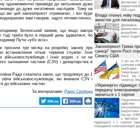
імпортних т
кону одномоментно призведе до звільнення дуже
маркетпле
ризведе до дуже негативних наслідків. Тому на
150 євро.
що ми цей законопроєкт отримаємо, і він буде
Влада планує нову под
неодноразово вам говорив, надто оптимістично»,
амністію для легалізаці
Держа
фінансово
Володимир Зеленський заявив, що якщо завтра
розробляє 
о тоді треба було в перший день здаватися, бо
нової податк
одимир Путін «уб'є всіх».
Законопроєкт Грема про
ни просили три місяці на розробку закону про
санкції" проти Росії от
ро встановлення чітких термінів служби. Їхня
Сенату США
ох військовослужбовців і їхніх родин, є чи не
У ніч на 2
го залишення частини (СЗЧ) і дезертирства в
ухвалив клю
необхідне
"пекельни
рховна Рада схвалила закон, що продовжує до 1
Росії, які 
 облік військовослужбовців, які вчинили СЗЧ і
сенатор Лін
я до військових частин.
«Укренерго» підвищує 
передачу електроенергі
За матеріалами:
Радіо Свобода
зміниться з 1 серпня
Національ
здійсн
регулюв
енергетик
послуг (НКР
у вівторок
підвищити з 1 серпня тар
передання електроенергії дл