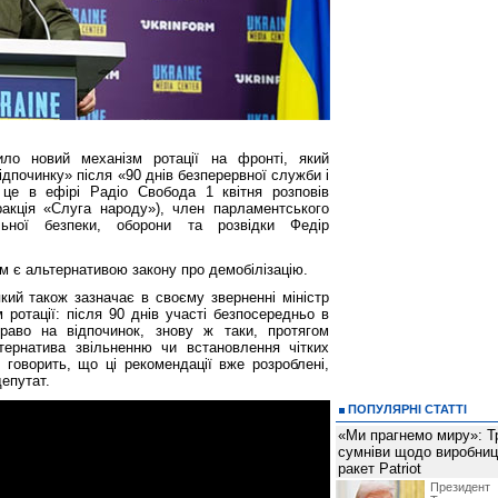
ило новий механізм ротації на фронті, який
ідпочинку» після «90 днів безперервної служби і
 це в ефірі Радіо Свобода 1 квітня розповів
акція «Слуга народу»), член парламентського
льної безпеки, оборони та розвідки Федір
зм є альтернативою закону про демобілізацію.
кий також зазначає в своєму зверненні міністр
 ротації: після 90 днів участі безпосередньо в
раво на відпочинок, знову ж таки, протягом
тернатива звільненню чи встановлення чітких
 говорить, що ці рекомендації вже розроблені,
депутат.
ПОПУЛЯРНІ СТАТТІ
«Ми прагнемо миру»: Т
сумніви щодо виробниц
ракет Patriot
Президен