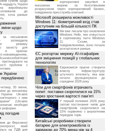
овив сумнів щодо
корпоративні закупівлі в
А нададуть Україні
магазинах мережі за безготівковим
на виробництво
розрахунком через корпоративний баланс,
ехоплювачів до
повідомила пресслужба компанії.
riot, хоча раніше
Microsoft розширила можливості
ть.
Windows 11: біометричний вхід став
довження
доступним на більшій кількості ПК
а зміни щодо
Ми вже писали про оновлення
ку
Windows Hello, яке очікується
 за письмовою
в серпневому патчі Windows
ою затвердила
11. Схоже, за
ення режиму
повідомленнями, воно почало
го захисту для
розгортатися раніше.
ів в країнах
ЄС розгортає мережу AI-гігафабрик
із нововведенням,
для зміцнення позицій у глобальних
овозобов'язані
ь претендувати на
технологіях
ності проблем з
Єврокомісія прагне створити
ентами.
власну інфраструктуру
м України
штучного інтелекту, яка має
 передбачено
почати функціонувати до
середини 2028 року
Чіпи для смартфонів втрачають
четвер, 30 липня,
міни до механізму
попит: поставки скоротилися на 15%
 України Ukraine
через зростання вартості пам’яті
 пов'язаного з ним
У першій половині 2026 року
раїни" (Ukraine
світові постачання чипів для
изначає необхідні
смартфонів скоротилися на
я реформи.
15% порівняно з аналогічним
ряд погодив
періодом торік.
м
Китайські розробники створили
вив до Верховної
батарею для електромобілів із
нопроєкт, який
зарядкою до 70% менш ніж за 4
ільгу на ПДВ для