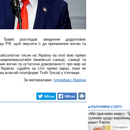
Трамп розглядає введення додаткових
о РФ, щоб змусити її до припинення вогню та
 абсолютно тисне на Україну на полі бою прямо
ирокомасштабні банківські санкції, санкції та
ння вогню та остаточні домовленості про мир не
 України: сідайте за стіл прямо зараз, поки не
на власній платформі Truth Social у п'ятницю.
За матеріалами:
Інтерфакс-Україна
ПОПУЛЯРНІ СТАТТІ
«Ми прагнемо миру»: Т
сумніви щодо виробниц
ракет Patriot
Президен