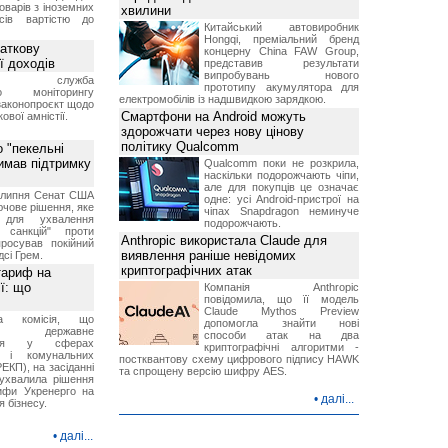
оварів з іноземних
хвилини
йсів вартістю до
Китайський автовиробник
Hongqi, преміальний бренд
аткову
концерну China FAW Group,
ї доходів
представив результати
випробувань нового
вна служба
прототипу акумулятора для
го моніторингу
електромобілів із надшвидкою зарядкою.
законопроєкт щодо
Смартфони на Android можуть
ової амністії.
здорожчати через нову цінову
політику Qualcomm
 "пекельні
римав підтримку
Qualcomm поки не розкрила,
наскільки подорожчають чіпи,
але для покупців це означає
9 липня Сенат США
одне: усі Android-пристрої на
чове рішення, яке
чіпах Snapdragon неминуче
 для ухвалення
подорожчають.
х санкцій" проти
Anthropic використала Claude для
просував покійний
виявлення раніше невідомих
дсі Грем.
криптографічних атак
тариф на
ї: що
Компанія Anthropic
повідомила, що її модель
Claude Mythos Preview
на комісія, що
допомогла знайти нові
ює державне
способи атак на два
ання у сферах
криптографічні алгоритми -
и і комунальних
постквантову схему цифрового підпису HAWK
ЕКП), на засіданні
та спрощену версію шифру AES.
 ухвалила рішення
ифи Укренерго на
•
далі...
я бізнесу.
•
далі...