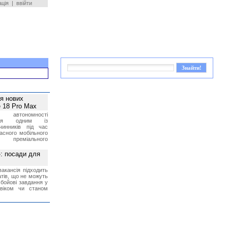
ація
|
ввійти
ея нових
 18 Pro Max
 автономності
ться одним із
чинників під час
асного мобільного
 преміального
»: посади для
акансія підходить
тів, що не можуть
бойові завдання у
 віком чи станом