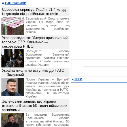
ТОП-НОВИНИ
Євросоюз спрямує Україні €1,4 млрд
із доходів від російських активів
Європейський Союз спрямує
Україні 1,4 млрд євро за
рахунок доходів від
заморожених російських
активів.
Указ президента: Умєров призначений
головою СЗР, Клименко —
секретарем РНБО
Президент України
Володимир Зеленський
призначив Pустема Умєрова
головою Служби зовнішньої
розвідки України.
Україна ніколи не вступить до НАТО,
— Залужний
ТЕГИ
Посол України у Британії,
генерал Валерій Залужний не
вважає перспективним рух
України до членства в НАТО,
визначений в Конституції
України.
Зеленський заявив, що Україна
втратила близько 50 тисяч військових
загиблими
За словами Володимира
Зеленського, Україна
втратила на війні близько 50
тисяч військових загиблими,