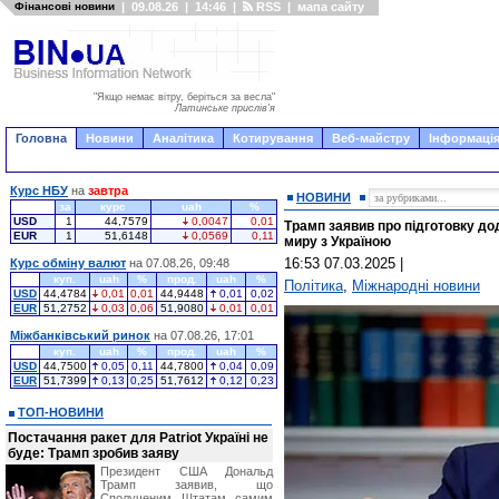
Фінансові новини
|
09.08.26
|
14:46
|
RSS
|
мапа сайту
"Якщо немає вітру, беріться за весла"
Латинське прислів'я
Головна
Новини
Аналітика
Котирування
Веб-майстру
Інформація
Курс НБУ
на
завтра
НОВИНИ
за
курс
uah
%
USD
1
44,7579
0,0047
0,01
Трамп заявив про підготовку до
EUR
1
51,6148
0,0569
0,11
миру з Україною
16:53 07.03.2025
|
Курс обміну валют
на 07.08.26, 09:48
куп.
uah
%
прод.
uah
%
Політика
,
Міжнародні новини
USD
44,4784
0,01
0,01
44,9448
0,01
0,02
EUR
51,2752
0,03
0,06
51,9080
0,01
0,01
Міжбанківський ринок
на 07.08.26, 17:01
куп.
uah
%
прод.
uah
%
USD
44,7500
0,05
0,11
44,7800
0,04
0,09
EUR
51,7399
0,13
0,25
51,7612
0,12
0,23
ТОП-НОВИНИ
Постачання ракет для Patriot Україні не
буде: Трамп зробив заяву
Президент США Дональд
Трамп заявив, що
Сполученим Штатам самим