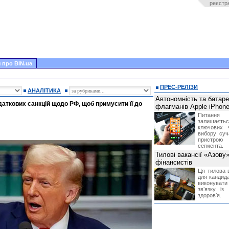
реєстр
 про BIN.ua
ПРЕС-РЕЛІЗИ
АНАЛІТИКА
Автономність та батар
даткових санкцій щодо РФ, щоб примусити її до
флагманів Apple iPhone
Питання
залишає
ключових 
вибору суч
пристрою
сегмента.
Тилові вакансії «Азову
фінансистів
Ця тилова в
для кандида
виконувати 
звʼязку із
здоровʼя.