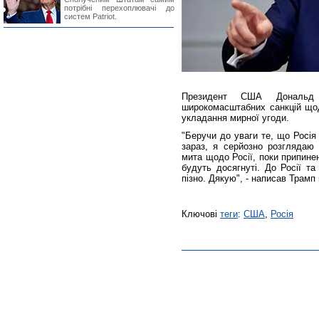
потрібні перехоплювачі до
систем Patriot.
Президент США Дональд 
широкомасштабних санкцій щод
укладання мирної угоди.
"Беручи до уваги те, що Росія
зараз, я серйозно розглядаю ш
мита щодо Росії, поки припине
будуть досягнуті. До Росії та
пізно. Дякую", - написав Трамп 
Ключові
теги
:
США
,
Росія