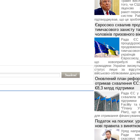
Трамп висл
того, чи СШ
ліцензію 
ракет-пер
систем Pat
підтверджував, що це зробля
Євросоюз схвалив про
тимчасового захисту т
чоловіків призовного ві
Рада ЄС
процедур
продовж
тимчасово
українц
Євросоюзу, 
що новоприбулі військ
громадяни України зможут
статус лише за відсут
військово-обліковими докум
Оновлений план рефор
отримав схвалення ЄС:
€8,3 млрд підтримки
Рада ЄС у 
схвалила з
підтримки
Facility та
"Плану Ук
Plan), що в
для отримання фінансуванн
Податок на посилки: у
нові правила з винятко
Уряд напра
Ради зако
скасовує п