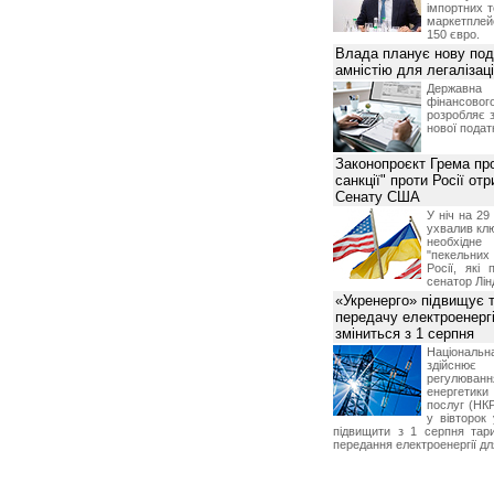
імпортних т
маркетпле
150 євро.
Влада планує нову под
амністію для легалізаці
Держа
фінансово
розробляє 
нової податк
Законопроєкт Грема про
санкції" проти Росії от
Сенату США
У ніч на 2
ухвалив клю
необхідне
"пекельни
Росії, які 
сенатор Лін
«Укренерго» підвищує 
передачу електроенергі
зміниться з 1 серпня
Національ
здійсн
регулюв
енергетик
послуг (НКР
у вівторок
підвищити з 1 серпня тар
передання електроенергії дл