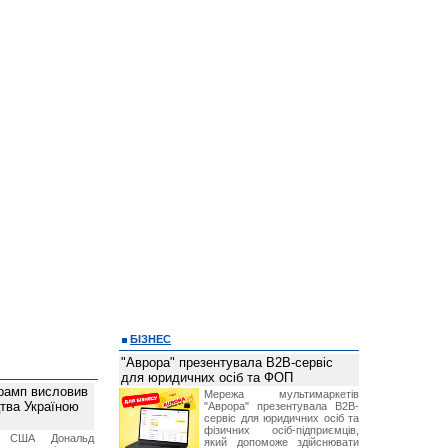
БІЗНЕС
"Аврора" презентувала B2B-сервіс
для юридичних осіб та ФОП
рамп висловив
Мережа мультимаркетів
тва Україною
"Аврора" презентувала B2B-
сервіс для юридичних осіб та
фізичних осіб-підприємців,
т США Дональд
який допоможе здійснювати