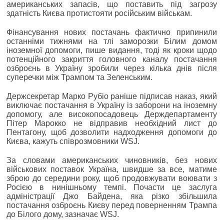
американських запасів, що поставить під загрозу
здатність Києва протистояти російським військам.
Фінансування нових постачань фактично припинили
останніми тижнями на тлі заморозки Білим домом
іноземної допомоги, пише видання, тоді як кроки щодо
потенційного закриття головного каналу постачання
озброєнь в Україну зробили через кілька днів після
суперечки між Трампом та Зеленським.
Держсекретар Марко Рубіо раніше підписав наказ, який
виключає постачання в Україну із заборони на іноземну
допомогу, але високопосадовець Держдепартаменту
Пітер Марокко не відправив необхідний лист до
Пентагону, щоб дозволити надходження допомоги до
Києва, кажуть співрозмовники WSJ.
За словами американських чиновників, без нових
військових поставок Україна, швидше за все, матиме
зброю до середини року, щоб продовжувати воювати з
Росією в нинішньому темпі. Почасти це заслуга
адміністрації Джо Байдена, яка різко збільшила
постачання озброєнь Києву перед поверненням Трампа
до Білого дому, зазначає WSJ.