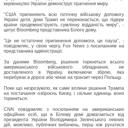
керівництво України демонструє прагнення миру.
"США припиняють всю поточну військову допомогу
Україні доти, доки Трамп не переконається, що лідери
країни продемонструють сумлінну відданість миру", -
цитує Bloomberg представника Білого дому.
"Це не остаточне припинення допомоги, це пауза", -
повідомляє, у свою чергу, Fox News з посиланням на
представника адміністрації.
За даними Bloomberg, рішення торкнеться всього
американського військового обладнання, не
доставленого в Україну, включаючи зброю, яка
перебуває в дорозі або чекає на транзит через Польщу.
Поки що незрозуміло, як саме вплине рішення Трампа
на постачання озброєнь Києву, і скільки одиниць воно
торкнеться.
CNN повідомляє з посиланням на американських
офіційних осіб, що в Білому домі домагаються від
президента України Володимира Зеленського певних
дій, можливо, публічних вибачень, перш ніж рухатися