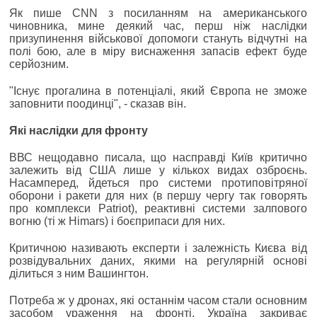
Як пише CNN з посиланням на американського
чиновника, мине деякий час, перш ніж наслідки
призупинення військової допомоги стануть відчутні на
полі бою, але в міру виснаження запасів ефект буде
серйозним.
"Існує прогалина в потенціалі, який Європа не зможе
заповнити поодинці", - сказав він.
Які наслідки для фронту
ВВС нещодавно писала, що насправді Київ критично
залежить від США лише у кількох видах озброєнь.
Насамперед, йдеться про системи протиповітряної
оборони і ракети для них (в першу чергу так говорять
про комплекси Patriot), реактивні системи залпового
вогню (ті ж Himars) і боєприпаси для них.
Критичною називають експерти і залежність Києва від
розвідувальних даних, якими на регулярній основі
ділиться з ним Вашингтон.
Потреба ж у дронах, які останнім часом стали основним
засобом ураження на фронті, Україна закриває