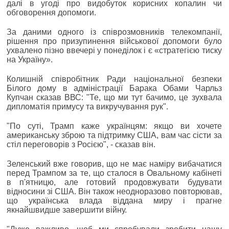
далі в угоді про видобуток корисних копалин чи
обговорення допомоги.
За даними одного із співрозмовників телекомпанії,
рішення про призупинення військової допомоги було
ухвалено пізно ввечері у понеділок і є «стратегією тиску
на Україну».
Колишній співробітник Ради національної безпеки
Білого дому в адміністрації Барака Обами Чарльз
Купчан сказав ВВС: "Те, що ми тут бачимо, це зухвала
дипломатія примусу та викручування рук".
"По суті, Трамп каже українцям: якщо ви хочете
американську зброю та підтримку США, вам час сісти за
стіл переговорів з Росією", - сказав він.
Зеленський вже говорив, що не має наміру вибачатися
перед Трампом за те, що сталося в Овальному кабінеті
в п'ятницю, але готовий продовжувати будувати
відносини зі США. Він також неодноразово повторював,
що українська влада віддана миру і прагне
якнайшвидше завершити війну.