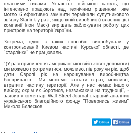
власними силами. Українські військові кажуть, що
інтенсивно працюють над технічним рішенням, яке
могло б ефективно замінити термінали супутникового
зв'язку Starlink у разі, якщо їхній виробник (і власник цієї
компанії Ілон Маск) вирішать заблокувати роботу цих
пристроїв на території України.
Зокрема, один з таких способів випробували у
контрольованій Києвом частині Курської області, де
"старлінки" не працювали.
"(У разі припинення американської військової допомоги)
ми можемо протриматися, можливо, пів року чи рік, щоб
дати Європі рік на нарощування виробництва
боєприпасів... Ми можемо зазнати втрат, можливо,
втратити частину території. Але у нас немає іншого
вибору, окрім як боротися, незважаючи на труднощі", -
заявив у коментарі Wall Street Journal старший аналітик
українського благодійного фонду "Повернись живим"
Микола Бєлесков.