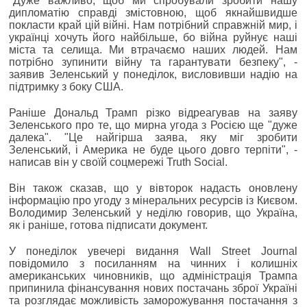
"Дуже важливо, щоб ми спробували зробити нашу
дипломатію справді змістовною, щоб якнайшвидше
покласти край цій війні. Нам потрібний справжній мир, і
українці хочуть його найбільше, бо війна руйнує наші
міста та селища. Ми втрачаємо наших людей. Нам
потрібно зупинити війну та гарантувати безпеку", -
заявив Зеленський у понеділок, висловивши надію на
підтримку з боку США.
Раніше Дональд Трамп різко відреагував на заяву
Зеленського про те, що мирна угода з Росією ще "дуже
далека". "Це найгірша заява, яку міг зробити
Зеленський, і Америка не буде цього довго терпіти", -
написав він у своїй соцмережі Truth Social.
Він також сказав, що у вівторок надасть оновлену
інформацію про угоду з мінеральних ресурсів із Києвом.
Володимир Зеленський у неділю говорив, що Україна,
як і раніше, готова підписати документ.
У понеділок увечері видання Wall Street Journal
повідомило з посиланням на чинних і колишніх
американських чиновників, що адміністрація Трампа
припинила фінансування нових постачань зброї Україні
та розглядає можливість заморожування постачання з