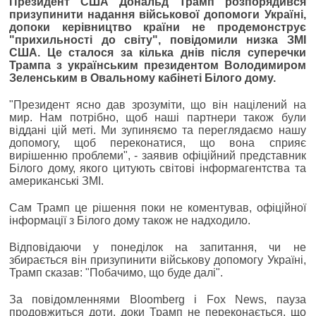
Президент США Дональд Трамп розпорядився
призупинити надання військової допомоги Україні,
допоки керівництво країни не продемонструє
"прихильності до світу", повідомили низка ЗМІ
США. Це сталося за кілька днів після суперечки
Трампа з українським президентом Володимиром
Зеленським в Овальному кабінеті Білого дому.
"Президент ясно дав зрозуміти, що він націлений на
мир. Нам потрібно, щоб наші партнери також були
віддані цій меті. Ми зупиняємо та переглядаємо нашу
допомогу, щоб переконатися, що вона сприяє
вирішенню проблеми", - заявив офіційний представник
Білого дому, якого цитують світові інформагентства та
американські ЗМІ.
Сам Трамп це рішення поки не коментував, офіційної
інформації з Білого дому також не надходило.
Відповідаючи у понеділок на запитання, чи не
збирається він призупинити військову допомогу Україні,
Трамп сказав: "Побачимо, що буде далі".
За повідомленнями Bloomberg і Fox News, пауза
продовжиться доти, доки Трамп не переконається, що