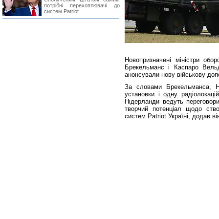
потрібні перехоплювачі до
систем Patriot.
Новопризначені міністри обо
Брекельманс і Каспаро Вельд
анонсували нову військову доп
За словами Брекельманса, Н
установки і одну радіолокаці
Нідерланди ведуть переговори
творчий потенціал щодо ство
систем Patriot Україні, додав ві