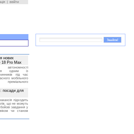
ація
|
ввійти
ея нових
 18 Pro Max
 автономності
ться одним із
чинників під час
асного мобільного
 преміального
»: посади для
акансія підходить
тів, що не можуть
бойові завдання у
 віком чи станом