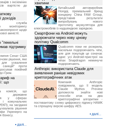
оварів з іноземних
хвилини
йсів вартістю до
Китайський автовиробник
Hongqi, преміальний бренд
аткову
концерну China FAW Group,
ї доходів
представив результати
випробувань нового
вна служба
прототипу акумулятора для
го моніторингу
електромобілів із надшвидкою зарядкою.
законопроєкт щодо
Смартфони на Android можуть
ової амністії.
здорожчати через нову цінову
політику Qualcomm
 "пекельні
римав підтримку
Qualcomm поки не розкрила,
наскільки подорожчають чіпи,
але для покупців це означає
9 липня Сенат США
одне: усі Android-пристрої на
чове рішення, яке
чіпах Snapdragon неминуче
 для ухвалення
подорожчають.
х санкцій" проти
Anthropic використала Claude для
просував покійний
виявлення раніше невідомих
дсі Грем.
криптографічних атак
тариф на
ї: що
Компанія Anthropic
повідомила, що її модель
Claude Mythos Preview
на комісія, що
допомогла знайти нові
ює державне
способи атак на два
ання у сферах
криптографічні алгоритми -
и і комунальних
постквантову схему цифрового підпису HAWK
ЕКП), на засіданні
та спрощену версію шифру AES.
 ухвалила рішення
ифи Укренерго на
•
далі...
я бізнесу.
•
далі...