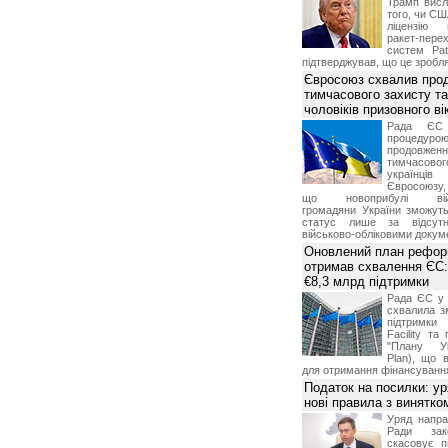
Трамп висл
того, чи СШ
ліцензію 
ракет-пер
систем Pat
підтверджував, що це зробля
Євросоюз схвалив про
тимчасового захисту т
чоловіків призовного ві
Рада ЄС
процедур
продовж
тимчасово
українц
Євросоюзу, 
що новоприбулі військ
громадяни України зможут
статус лише за відсут
військово-обліковими докум
Оновлений план рефор
отримав схвалення ЄС:
€8,3 млрд підтримки
Рада ЄС у 
схвалила з
підтримки
Facility та
"Плану Ук
Plan), що в
для отримання фінансуванн
Податок на посилки: у
нові правила з винятко
Уряд напра
Ради зако
скасовує п