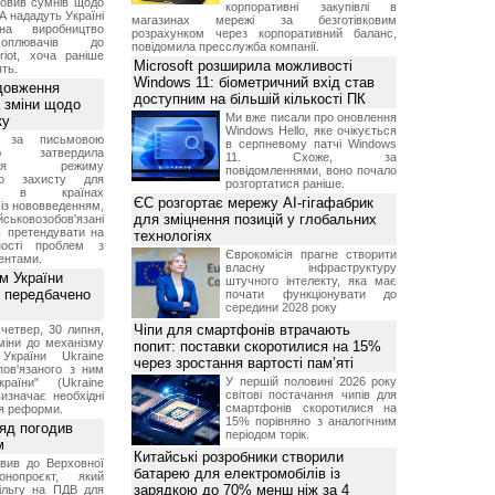
овив сумнів щодо
корпоративні закупівлі в
А нададуть Україні
магазинах мережі за безготівковим
на виробництво
розрахунком через корпоративний баланс,
ехоплювачів до
повідомила пресслужба компанії.
riot, хоча раніше
Microsoft розширила можливості
ть.
Windows 11: біометричний вхід став
довження
доступним на більшій кількості ПК
а зміни щодо
Ми вже писали про оновлення
ку
Windows Hello, яке очікується
 за письмовою
в серпневому патчі Windows
ою затвердила
11. Схоже, за
ення режиму
повідомленнями, воно почало
го захисту для
розгортатися раніше.
ів в країнах
ЄС розгортає мережу AI-гігафабрик
із нововведенням,
для зміцнення позицій у глобальних
овозобов'язані
ь претендувати на
технологіях
ності проблем з
Єврокомісія прагне створити
ентами.
власну інфраструктуру
м України
штучного інтелекту, яка має
 передбачено
почати функціонувати до
середини 2028 року
Чіпи для смартфонів втрачають
четвер, 30 липня,
міни до механізму
попит: поставки скоротилися на 15%
 України Ukraine
через зростання вартості пам’яті
 пов'язаного з ним
У першій половині 2026 року
раїни" (Ukraine
світові постачання чипів для
изначає необхідні
смартфонів скоротилися на
я реформи.
15% порівняно з аналогічним
ряд погодив
періодом торік.
м
Китайські розробники створили
вив до Верховної
батарею для електромобілів із
нопроєкт, який
зарядкою до 70% менш ніж за 4
ільгу на ПДВ для