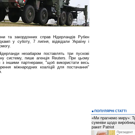
рони та закордонних справ Нідерландів Рубен
камп у суботу, 7 липня, відвідали Україну і
омогу.
ідерланди незабаром поставлять три пускові
йну систему, пише агенція Reuters. При цьому
 з іншими партнерами, "щоб використати весь
рення міжнародних коаліцій для постачання"
н.
ПОПУЛЯРНІ СТАТТІ
«Ми прагнемо миру»: Т
сумніви щодо виробниц
ракет Patriot
Президен