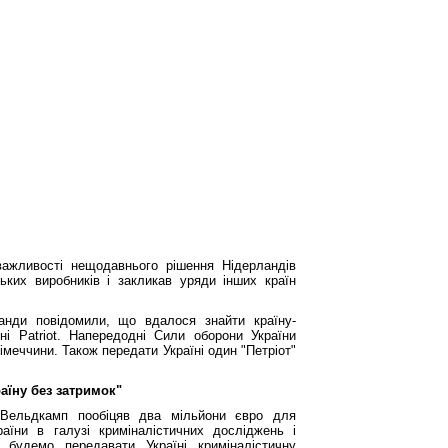
ажливості нещодавнього рішення Нідерландів
ьких виробників і закликав уряди інших країн
анди повідомили, що вдалося знайти країну-
ні Patriot. Напередодні Сили оборони України
Німеччини. Також передати Україні один "Петріот"
раїну без затримок"
Вельдкамп пообіцяв два мільйони євро для
аїни в галузі криміналістичних досліджень і
и будемо передавати Україні криміналістичну