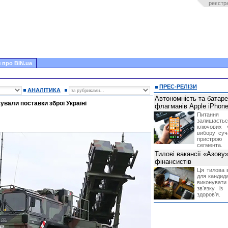
реєстр
 про BIN.ua
ПРЕС-РЕЛІЗИ
АНАЛІТИКА
Автономність та батар
сували поставки зброї Україні
флагманів Apple iPhone
Питання
залишає
ключових 
вибору суч
пристрою
сегмента.
Тилові вакансії «Азову
фінансистів
Ця тилова в
для кандида
виконувати 
звʼязку із
здоровʼя.