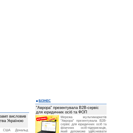
БІЗНЕС
"Аврора" презентувала B2B-сервіс
для юридичних осіб та ФОП
рамп висловив
Мережа мультимаркетів
тва Україною
"Аврора" презентувала B2B-
сервіс для юридичних осіб та
фізичних осіб-підприємців,
т США Дональд
який допоможе здійснювати