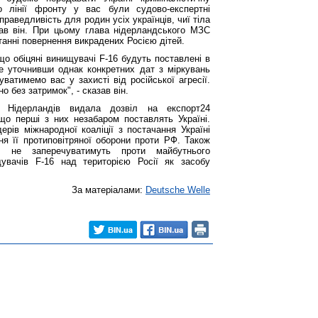
 лінії фронту у вас були судово-експертні
раведливість для родин усіх українців, чиї тіла
зав він. При цьому глава нідерландського МЗС
итанні повернення викрадених Росією дітей.
що обіцяні винищувачі F-16 будуть поставлені в
не уточнивши однак конкретних дат з міркувань
уватимемо вас у захисті від російської агресії.
о без затримок", - сказав він.
 Нідерландів видала дозвіл на експорт24
що перші з них незабаром поставлять Україні.
рів міжнародної коаліції з постачання Україні
ня її протиповітряної оборони проти РФ. Також
о не заперечуватимуть проти майбутнього
увачів F-16 над територією Росії як засобу
За матеріалами:
Deutsche Welle