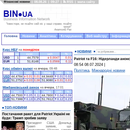
Фінансові новини
|
08.08.26
|
09:27
|
RSS
|
мапа сайту
"Інвестори, не пхайте свій ніс у наші справи, пхайте
гроші!"
Анатолій Рас
Головна
Новини
Аналітика
Котирування
Веб-майстру
Інформація
Курс НБУ
на
понеділок
НОВИНИ
за
курс
uah
%
USD
1
44,7579
0,0047
0,01
Patriot та F16: Нідерланди анон
EUR
1
51,6148
0,0569
0,11
08:54 08.07.2024
|
Курс обміну валют
на
вчора
, 09:48
Політика
,
Міжнародні новини
куп.
uah
%
прод.
uah
%
USD
44,4784
0,01
0,01
44,9448
0,01
0,02
EUR
51,2752
0,03
0,06
51,9080
0,01
0,01
Міжбанківський ринок
на
вчора
, 17:01
куп.
uah
%
прод.
uah
%
USD
44,7500
0,05
0,11
44,7800
0,04
0,09
EUR
51,7399
0,13
0,25
51,7612
0,12
0,23
ТОП-НОВИНИ
Постачання ракет для Patriot Україні не
буде: Трамп зробив заяву
Президент США Дональд
Трамп заявив, що
Сполученим Штатам самим