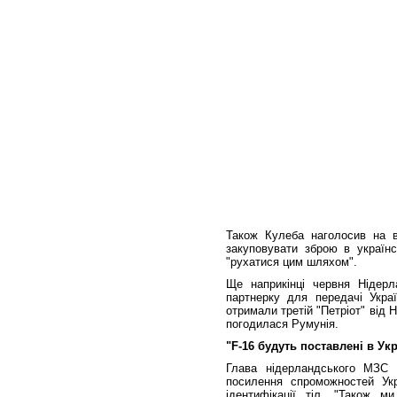
Також Кулеба наголосив на в
закуповувати зброю в українс
"рухатися цим шляхом".
Ще наприкінці червня Нідерл
партнерку для передачі Украї
отримали третій "Петріот" від 
погодилася Румунія.
"F-16 будуть поставлені в Ук
Глава нідерландського МЗС 
посилення спроможностей Укр
ідентифікації тіл. "Також м