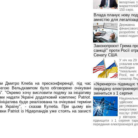
імпортних т
маркетпле
150 євро.
Влада планує нову под
амністію для легалізаці
Держа
фінансово
розробляє 
нової податк
Законопроєкт Грема про
санкції" проти Росії от
Сенату США
У ніч на 2
ухвалив клю
необхідне
"пекельни
Росії, які 
сенатор Лін
и Дмитро Клеба на пресконференції, під час
«Укренерго» підвищує 
легою Вельдкампом було обговорено очікувані
передачу електроенергі
а". "Окремо хочу висловити подяку за ініціативу
зміниться з 1 серпня
ми надати Україні додатковий комплекс Patriot.
Національ
ініціатива буде реалізована та очікувані терміни
здійсн
регулюв
в Україну", - сказав Кулеба. При цьому він
енергетик
вки Patriot із Нідерландів уже стоять на захисті
послуг (НКР
у вівторок
підвищити з 1 серпня тар
передання електроенергії дл