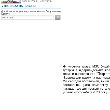
тоді як Росія - 700 тисяч.
ПІДПИСКА НА НОВИНИ
Для підписки на розсилку новин введіть Вашу поштову
адресу :
Як уточнив глава МЗС Україн
зустрічі з нідерландським ко
терміни анонсованого "Петріот
Нідерландів разом із партнера
Ми сьогодні обговорили, як ця 
постачання цього комплексу 
нагадав, що дві пускові устано
українського неба з 2023 року.