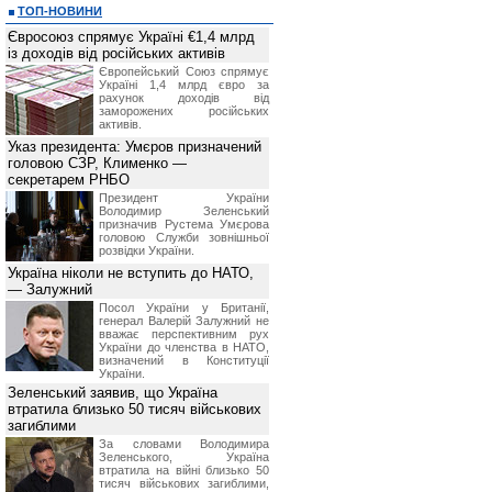
ТОП-НОВИНИ
Євросоюз спрямує Україні €1,4 млрд
із доходів від російських активів
Європейський Союз спрямує
Україні 1,4 млрд євро за
рахунок доходів від
заморожених російських
активів.
Указ президента: Умєров призначений
головою СЗР, Клименко —
секретарем РНБО
Президент України
Володимир Зеленський
призначив Pустема Умєрова
головою Служби зовнішньої
розвідки України.
Україна ніколи не вступить до НАТО,
— Залужний
Посол України у Британії,
генерал Валерій Залужний не
вважає перспективним рух
України до членства в НАТО,
визначений в Конституції
України.
Зеленський заявив, що Україна
втратила близько 50 тисяч військових
загиблими
За словами Володимира
Зеленського, Україна
втратила на війні близько 50
тисяч військових загиблими,