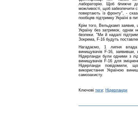
лабораторію. Щоб ближче до
можливості, щоб забезпечити сп
повертають із фронту", - ска
пообіцяв підтримку Україні в п
Крім того, Вельдкамп заявив, 
Україну без затримок, однак 
безпеки. "Ми й надалі підтрим
Зокрема, F-16 будуть поставлен
Нагадаємо, 1 липня влада
винищувачів F-16, заявивши, 
Нідерланди були одними з ліде
винищувачів F-16 для зміцнен
Нідерланди повідомили, щ
використання Україною винищ
самозахисту.
Ключові
теги
:
Нідерланди