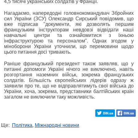
4,5 тисячі українських солдатів у Франції.
Нагадаємо, напередодні головнокомандувач Збройних
сил України (ЗСУ) Олександр Сирський повідомив, що
вже підписав "документи, які дозволять першим
французьким інструкторам невдовзі відвідати наші
навчальні центри та ознайомитися з їхньою
інфраструктурою та персоналом". Однак згодом у
міноборони України уточнили, що перемовини щодо
цього питання досі тривають.
Раніше французький президент також заявляв, що у
питанні допомоги Україні нічого не виключено, навіть
розгортання наземних військ, зокрема французьких
солдатів. Більшість європейських лідерів одразу ж
заявили про те, що не відправлятимуть свої війська до
України, хоча, зокрема, представники балтійських країн
загалом не виключили таку можливість.
Ще:
Політика
,
Міжнародні новини