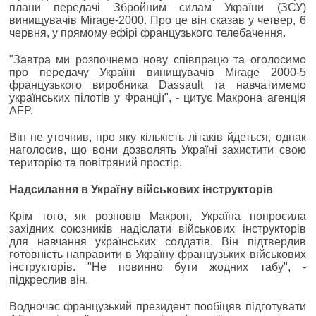
плани передачі Збройним силам України (ЗСУ)
винищувачів Mirage-2000. Про це він сказав у четвер, 6
червня, у прямому ефірі французького телебачення.
"Завтра ми розпочнемо нову співпрацю та оголосимо
про передачу Україні винищувачів Mirage 2000-5
французького виробника Dassault та навчатимемо
українських пілотів у Франції", - цитує Макрона агенція
AFP.
Він не уточнив, про яку кількість літаків йдеться, однак
наголосив, що вони дозволять Україні захистити свою
територію та повітряний простір.
Надсилання в Україну військових інструкторів
Крім того, як розповів Макрон, Україна попросила
західних союзників надіслати військових інструкторів
для навчання українських солдатів. Він підтвердив
готовність направити в Україну французьких військових
інструкторів. "Не повинно бути жодних табу", -
підкреслив він.
Водночас французький президент пообіцяв підготувати