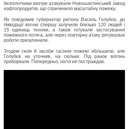
безпілотники вкотре атакували Новошахтинський завод
нафтопродуктів, що спричинило масштабну пожежу.
Як повідомив губернатор регіону Василь Голубєв, до
ліквідації вогню спершу залучили близько 120 людей і
15 одиниць техніки, а також готували застосування
пожежного потяга, але через повторну атаку рятувальні
роботи призупинили.
Згодом сили й засоби гасіння пожежі збільшили, але
Голубєв не уточнив, на скільки. Під ранок вогонь
приборкали. Попередньо, ніхто не постраждав.