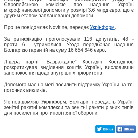
Європейською комісією про надання Україні
мікрофінансової допомоги у розмірі 3,6 млрд євро, що є
другим етапом запланованої допомоги.
Про це повідомляє Novitine, передає
Укрінформ
.
За ратифікацію проголосували 116 депутатів, 48 -
проти, 6 - утрималися. Угода передбачає надання
Болгарією гарантій на суму 16 654 646 євро.
Лідера партії "Вазраждане" Костадін Костадінов
розкритикував виділення коштів Україні, висловивши
занепокоєння щодо внутрішніх пріоритетів.
Допомога має на меті посилити підтримку України на тлі
поточних викликів.
Як повідомляв Укрінформ, Болгарія передасть Україні
зенітні ракетні комплекси та зенітні ракети різних типів
для посилення протиповітряної оборони.