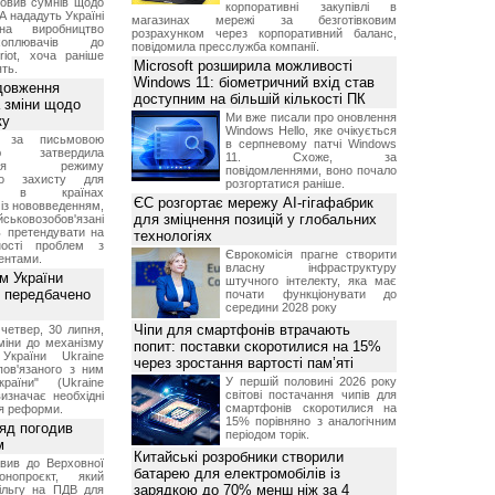
овив сумнів щодо
корпоративні закупівлі в
А нададуть Україні
магазинах мережі за безготівковим
на виробництво
розрахунком через корпоративний баланс,
ехоплювачів до
повідомила пресслужба компанії.
riot, хоча раніше
Microsoft розширила можливості
ть.
Windows 11: біометричний вхід став
довження
доступним на більшій кількості ПК
а зміни щодо
Ми вже писали про оновлення
ку
Windows Hello, яке очікується
 за письмовою
в серпневому патчі Windows
ою затвердила
11. Схоже, за
ення режиму
повідомленнями, воно почало
го захисту для
розгортатися раніше.
ів в країнах
ЄС розгортає мережу AI-гігафабрик
із нововведенням,
для зміцнення позицій у глобальних
овозобов'язані
ь претендувати на
технологіях
ності проблем з
Єврокомісія прагне створити
ентами.
власну інфраструктуру
м України
штучного інтелекту, яка має
 передбачено
почати функціонувати до
середини 2028 року
Чіпи для смартфонів втрачають
четвер, 30 липня,
міни до механізму
попит: поставки скоротилися на 15%
 України Ukraine
через зростання вартості пам’яті
 пов'язаного з ним
У першій половині 2026 року
раїни" (Ukraine
світові постачання чипів для
изначає необхідні
смартфонів скоротилися на
я реформи.
15% порівняно з аналогічним
ряд погодив
періодом торік.
м
Китайські розробники створили
вив до Верховної
батарею для електромобілів із
нопроєкт, який
зарядкою до 70% менш ніж за 4
ільгу на ПДВ для