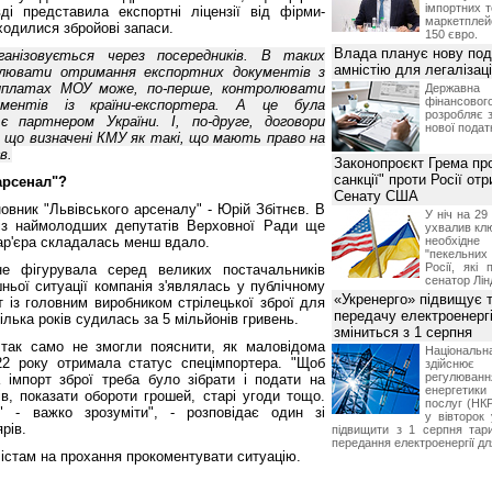
імпортних т
ді представила експортні ліцензії від фірми-
маркетпле
ходилися збройові запаси.
150 євро.
Влада планує нову под
анізовується через посередників. В таких
амністію для легалізаці
лювати отримання експортних документів з
виплатах МОУ може, по-перше, контролювати
Держа
фінансово
ументів із країни-експортера. А це була
розробляє 
є партнером України. І, по-друге, договори
нової податк
 що визначені КМУ як такі, що мають право на
в.
Законопроєкт Грема про
санкції" проти Росії от
арсенал"?
Сенату США
овник "Львівського арсеналу" - Юрій Збітнєв. В
У ніч на 2
 із наймолодших депутатів Верховної Ради ще
ухвалив клю
кар'єра складалась менш вдало.
необхідне
"пекельни
Росії, які 
е фігурувала серед великих постачальників
сенатор Лін
ньої ситуації компанія з'являлась у публічному
«Укренерго» підвищує 
кт із головним виробником стрілецької зброї для
передачу електроенергі
ілька років судилась за 5 мільйонів гривень.
зміниться з 1 серпня
 так само не змогли пояснити, як маловідома
Національ
2 року отримала статус спецімпортера. "Щоб
здійсн
регулюв
 імпорт зброї треба було зібрати і подати на
енергетик
ів, показати обороти грошей, старі угоди тощо.
послуг (НКР
 - важко зрозуміти", - розповідає один зі
у вівторок
рів.
підвищити з 1 серпня тар
передання електроенергії дл
лістам на прохання прокоментувати ситуацію.