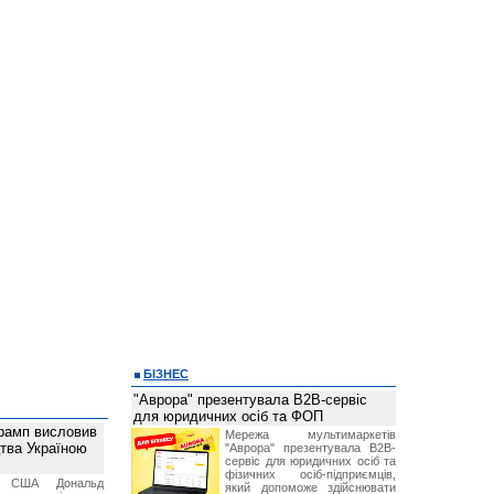
БІЗНЕС
"Аврора" презентувала B2B-сервіс
для юридичних осіб та ФОП
рамп висловив
Мережа мультимаркетів
тва Україною
"Аврора" презентувала B2B-
сервіс для юридичних осіб та
фізичних осіб-підприємців,
т США Дональд
який допоможе здійснювати