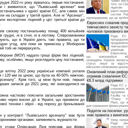
Трамп висл
грудні 2022-го року зірвалось перше постачання.
того, чи СШ
ти і виявилося, що "Львівський арсенал" мав
ліцензію 
постачальника з однієї країни ЄС, але самих мін
ракет-пер
систем Pat
ли на складах у третій країні. Але ні "Арсенал",
підтверджував, що це зробля
али експортних ліцензій у цієї третьої країни до
Євросоюз схвалив про
.
тимчасового захисту т
ивів своєму постачальнику понад 400 мільйонів
чоловіків призовного ві
в грудні, ні в січні, ні в лютому. Співрозмовники
Рада ЄС
ують, що в Україні діють такі правила, що ти
процедур
продовж
одно угод, але поки не принесеш у Мінборони
тимчасово
шей тобі не перерахують.
українц
Євросоюзу, 
оборони (МОУ) надало гроші фірмі без ліцензій,
що новоприбулі військ
ву, особливо, якщо розглядати ціну постачання,
громадяни України зможут
статус лише за відсут
військово-обліковими докум
е влітку 2022 року українські компанії уклали
Оновлений план рефор
мм і 120 мм за ціною, що була на 40-50% нижчою,
отримав схвалення ЄС:
арсеналу". Крім того, ці міни були нові, першої
€8,3 млрд підтримки
старших запасів до 2021 року, які знаходилися на
Рада ЄС у 
схвалила з
підтримки
ожна частково пояснити загальним зростанням
Facility та
"Плану Ук
ливо через воєнні дії в Україні, що призвели до
Plan), що в
ової техніки і зброї - від пороху до броньованої
для отримання фінансуванн
Податок на посилки: у
нові правила з винятко
ін у контракті "Львівського арсеналу" має бути
оронними органами, запевняють журналісти.
Уряд напра
Ради зако
нт угоди Олександр Лієв пояснив, що фірма
скасовує п