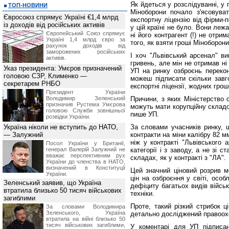
Як йдеться у розслідуванні, у 
ТОП-НОВИНИ
Міноборони почало з'ясовува
Євросоюз спрямує Україні €1,4 млрд
експортну ліцензію від фірми-
із доходів від російських активів
у цій країні не було. Вони лежа
Європейський Союз спрямує
ні його контрагент (!) не отрим
Україні 1,4 млрд євро за
того, як взяти гроші Міноборони
рахунок доходів від
заморожених російських
І хоч "Львівський арсенал" в
активів.
гривень, але мін не отримав ні 
Указ президента: Умєров призначений
УП на ринку озброєнь перекон
головою СЗР, Клименко —
можеш підписати скільки завг
секретарем РНБО
експортні ліцензії, жодних гро
Президент України
Володимир Зеленський
Причини, з яких Міністерство 
призначив Pустема Умєрова
можуть мати корупційну складо
головою Служби зовнішньої
пише УП.
розвідки України.
Україна ніколи не вступить до НАТО,
За словами учасників ринку, щ
— Залужний
контракти на міни калібру 82 
ніж у контракті "Львівського 
Посол України у Британії,
генерал Валерій Залужний не
категорії і з заводу, а не зі 
вважає перспективним рух
складах, як у контракті з "ЛА".
України до членства в НАТО,
визначений в Конституції
Цей значний ціновий розрив м
України.
цін на озброєння у світі, особ
Зеленський заявив, що Україна
дефіциту багатьох видів військ
втратила близько 50 тисяч військових
техніки.
загиблими
Проте, такий різкий стрибок ц
За словами Володимира
Зеленського, Україна
детально досліджений правоох
втратила на війні близько 50
тисяч військових загиблими,
У коментарі для УП підписа