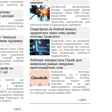
оварів з іноземних
хвилини
йсів вартістю до
Китайський автовиробник
Hongqi, преміальний бренд
аткову
концерну China FAW Group,
ї доходів
представив результати
випробувань нового
вна служба
прототипу акумулятора для
го моніторингу
електромобілів із надшвидкою зарядкою.
законопроєкт щодо
Смартфони на Android можуть
ової амністії.
здорожчати через нову цінову
політику Qualcomm
 "пекельні
римав підтримку
Qualcomm поки не розкрила,
наскільки подорожчають чіпи,
але для покупців це означає
9 липня Сенат США
одне: усі Android-пристрої на
чове рішення, яке
чіпах Snapdragon неминуче
 для ухвалення
подорожчають.
х санкцій" проти
Anthropic використала Claude для
просував покійний
виявлення раніше невідомих
дсі Грем.
криптографічних атак
тариф на
ї: що
Компанія Anthropic
повідомила, що її модель
Claude Mythos Preview
на комісія, що
допомогла знайти нові
ює державне
способи атак на два
ання у сферах
криптографічні алгоритми -
и і комунальних
постквантову схему цифрового підпису HAWK
ЕКП), на засіданні
та спрощену версію шифру AES.
 ухвалила рішення
ифи Укренерго на
•
далі...
я бізнесу.
•
далі...