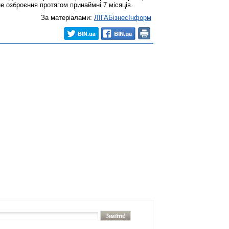
е озброєння протягом принаймні 7 місяців.
За матеріалами:
ЛIГАБiзнесIнформ