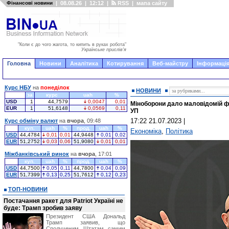
Фінансові новини
|
08.08.26
|
12:12
|
RSS
|
мапа сайту
"Коли є до чого жагота, то кипить в руках робота"
Українське прислів'я
Головна
Новини
Аналітика
Котирування
Веб-майстру
Інформація
Курс НБУ
на
понеділок
НОВИНИ
за
курс
uah
%
USD
1
44,7579
0,0047
0,01
Міноборони дало маловідомій фі
EUR
1
51,6148
0,0569
0,11
УП
17:22 21.07.2023
|
Курс обміну валют
на
вчора
, 09:48
куп.
uah
%
прод.
uah
%
Економіка
,
Політика
USD
44,4784
0,01
0,01
44,9448
0,01
0,02
EUR
51,2752
0,03
0,06
51,9080
0,01
0,01
Міжбанківський ринок
на
вчора
, 17:01
куп.
uah
%
прод.
uah
%
USD
44,7500
0,05
0,11
44,7800
0,04
0,09
EUR
51,7399
0,13
0,25
51,7612
0,12
0,23
ТОП-НОВИНИ
Постачання ракет для Patriot Україні не
буде: Трамп зробив заяву
Президент США Дональд
Трамп заявив, що
Сполученим Штатам самим