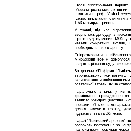
Після прострочення перших 
оборони розпочало активний т
сплатити штраф. У кінці бере
Києва, вимагаючи стягнути з 
1,53 мільярда гривень.
У травні, під час підготовк
звернулось до суду із проханн
Проте суд відмовив МОУ у ць
навели конкретних активів, 
необхідність такого арешту.
Співрозмовники з військово
Міноборони все ж домоглося 
свідчить рішення суду, яке пок
За даними УП, фірма "Львівсь
європейському контрагенту. 
залишає кошти заблокованими н
остаточної втрати, як це стал
Паралельно з цим, у квітні,
кримінальне провадження за
великих розмірах (частина 5 с
провели обшуки в департамент
дозвіл вилучити техніку, до
підписів Лієва та Збітнєва.
Наразі "Львівський арсенал" по
розпочати постачання за конт
під сумнівом, оскільки через 