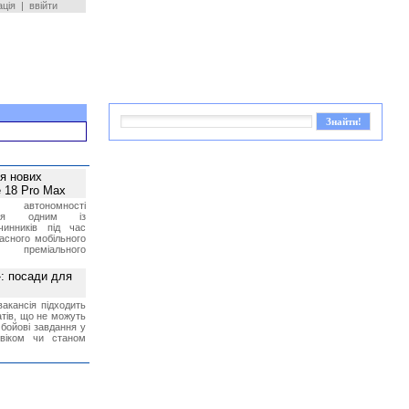
ація
|
ввійти
ея нових
 18 Pro Max
 автономності
ться одним із
чинників під час
асного мобільного
 преміального
»: посади для
акансія підходить
тів, що не можуть
бойові завдання у
 віком чи станом