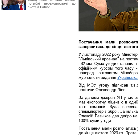
потрібні перехоплювачі до
систем Patriot.
Постачання мали розпочат
завершитись до кінця лютого
У листопаді 2022 року Міністе
"Львівський арсенал" на постач
і 82 мм. Сума угоди становила 
офіційним курсом того часу 
наперед контрактом Мінобор
журналісти видання
Українська
Від МОУ угоду підписав т.в.о
політики Олександр Лієв.
За даними джерел УП у силови
має експортну ліцензію в одні
того компанія була внесена
спецімпортерів зброї. За кільк
Олексій Резніков дав добро на
100% суми угоди.
Постачання мали розпочатись у
до кінця лютого 2023-го. Проте