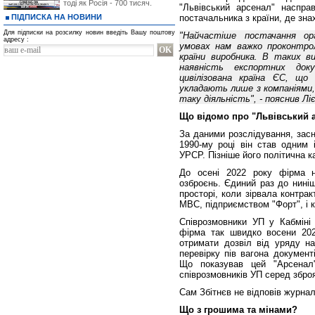
тоді як Росія - 700 тисяч.
"Львівський арсенал" насправ
ПІДПИСКА НА НОВИНИ
постачальника з країни, де зна
Для підписки на розсилку новин введіть Вашу поштову
"Найчастіше постачання орг
адресу :
умовах нам важко проконтро
країни виробника. В таких 
наявність експортних док
цивілізована країна ЄС, що 
укладають лише з компаніями,
таку діяльність", - пояснив Ліє
Що відомо про "Львівський 
За даними розслідування, засн
1990-му році він став одним
УРСР. Пізніше його політична 
До осені 2022 року фірма н
озброєнь. Єдиний раз до ниніш
просторі, коли зірвала контра
МВС, підприємством "Форт", і к
Співрозмовники УП у Кабміні
фірма так швидко восени 202
отримати дозвіл від уряду на
перевірку пів вагона документ
Що показував цей "Арсенал"
співрозмовників УП серед зброя
Сам Збітнєв не відповів журна
Що з грошима та мінами?