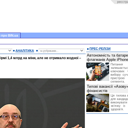
реєстр
 про BIN.ua
ПРЕС-РЕЛІЗИ
АНАЛІТИКА
Автономність та батар
рмі 1,4 млрд на міни, але не отримало жодної –
флагманів Apple iPhone
Питання
залишає
ключових 
вибору суч
пристрою
сегмента.
Тилові вакансії «Азову
фінансистів
Ця тилова в
для кандида
виконувати 
звʼязку із
здоровʼя.