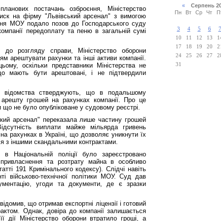
«
Серпень 2
планових постачань озброєння, Міністерство
Пн
Вт
Ср
Чт
П
иск на фірму "Львівський арсенал" з вимогою
зня МОУ подало позов до Господарського суду
3
4
5
6
компанії передоплату та пеню в загальній сумі
10
11
12
13
1
17
18
19
20
2
и до розгляду справи, Міністерство оборони
24
25
26
27
2
ям арештувати рахунки та інші активи компанії.
ому, оскільки представники Міністерства не
31
що мають бути арештовані, і не підтвердили
го відомства стверджують, що в подальшому
арешту грошей на рахунках компанії. Про це
и що не було опубліковане у судовому реєстрі.
кий арсенал" переказала лише частину грошей
Відсутність виплати майже мільярда гривень
а рахунках в Україні, що дозволяє уникнути їх
ося з іншими скандальними контрактами.
 в Національній поліції було зареєстровано
 привласнення та розтрату майна в особливо
татті 191 Кримінального кодексу). Слідчі навіть
і військово-технічної політики МОУ. Суд дав
кументацію, угоди та документи, де є зразки
відомив, що отримав експортні ліцензії і готовий
рактом. Однак, довіра до компанії залишається
її дії Міністерство оборони втратило гроші, а