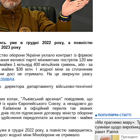
ись уже в грудні 2022 року, а повністю
 2023 року
рство оборони України уклало контракт із фірмою
ання великої партії мінометних пострілів 120 мм
майже 1 мільярд 400 мільйонів гривень, або - за
- майже $38 млн. І жодної міни за сплаченим
они досі не отримало. На це звернули увагу
 правда
.
. директора департаменту військово-технічної
х колах, "Львівський арсенал" повідомив, що
й із країн Європейського Союзу, а незадовго до
 Кабміном в офіційний перелік так званих
а днів після підписання договору міністр оборони
ПОПУЛЯРНІ СТАТТІ
 здійснення передоплати за контрактом - майже
«Ми прагнемо миру»: Т
сумніви щодо виробниц
же в грудні 2022 року, а повністю завершитись
ракет Patriot
 досі жодної міни Міноборони не отримало.
Президен