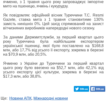
ячменю, з 1 травня цього року запроваджує імпортне
мито на пшеницю, ячмінь і кукурудзу.
Як повідомляє офіційний вісник Туреччини T.C. Resmi
Gazete, ставка мита з 1 травня становитиме 130%
замість нинішніх 0%. Цей захід спрямований на захист
вітчизняних виробників напередодні нового сезону.
За даними Держмитслужби, за перший квартал цього
року Туреччина була найбільшим експортером
української пшениці, якої було поставлено на $168,8
млн, або 17,7% від усього її експорту, зокрема в березні
на $70,9 млн, або 20,5%.
Ячменю з України до Туреччини за перший квартал
цього року було ввезено на $52,7 млн, або 42,1% від
усього експорту цієї культури, зокрема в березні на
$17,3 млн, або 38,8%.
Ще:
Новини АПК
,
Міжнародні новини