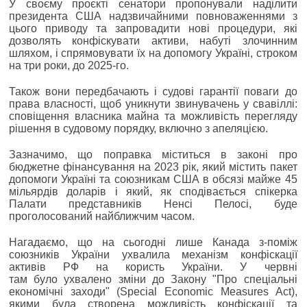
У своєму проєкті сенатори пропонували наділити
президента США надзвичайними повноваженнями з
цього приводу та запровадити нові процедури, які
дозволять конфіскувати активи, набуті злочинним
шляхом, і спрямовувати їх на допомогу Україні, строком
на три роки, до 2025-го.
Також вони передбачають і судові гарантії поваги до
права власності, щоб уникнути звинувачень у свавіллі:
сповіщення власника майна та можливість перегляду
рішення в судовому порядку, включно з апеляцією.
Зазначимо, що поправка міститься в законі про
бюджетне фінансування на 2023 рік, який містить пакет
допомоги Україні та союзникам США в обсязі майже 45
мільярдів доларів і який, як сподівається спікерка
Палати представників Ненсі Пелосі, буде
проголосований найближчим часом.
Нагадаємо, що на сьогодні лише Канада з-поміж
союзників України ухвалила механізм конфіскації
активів РФ на користь України. У червні
там було ухвалено зміни до Закону "Про спеціальні
економічні заходи" (Special Economic Measures Act),
якими була створена можливість конфіскації та