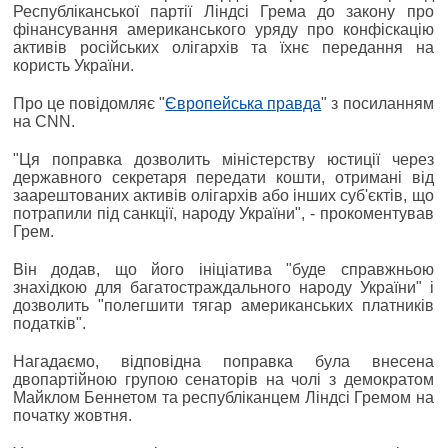
Республіканської партії Ліндсі Грема до закону про
фінансування американського уряду про конфіскацію
активів російських олігархів та їхнє передання на
користь України.
Про це повідомляє "
Європейська правда
" з посиланням
на CNN.
"Ця поправка дозволить міністерству юстиції через
державного секретаря передати кошти, отримані від
заарештованих активів олігархів або інших суб'єктів, що
потрапили під санкції, народу України", - прокоментував
Грем.
Він додав, що його ініціатива "буде справжньою
знахідкою для багатостраждального народу України" і
дозволить "полегшити тягар американських платників
податків".
Нагадаємо, відповідна поправка була внесена
двопартійною групою сенаторів на чолі з демократом
Майклом Беннетом та республіканцем Ліндсі Гремом на
початку жовтня.