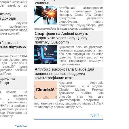
оварів з іноземних
хвилини
йсів вартістю до
Китайський автовиробник
Hongqi, преміальний бренд
аткову
концерну China FAW Group,
ї доходів
представив результати
випробувань нового
вна служба
прототипу акумулятора для
го моніторингу
електромобілів із надшвидкою зарядкою.
законопроєкт щодо
Смартфони на Android можуть
ової амністії.
здорожчати через нову цінову
політику Qualcomm
 "пекельні
римав підтримку
Qualcomm поки не розкрила,
наскільки подорожчають чіпи,
але для покупців це означає
9 липня Сенат США
одне: усі Android-пристрої на
чове рішення, яке
чіпах Snapdragon неминуче
 для ухвалення
подорожчають.
х санкцій" проти
Anthropic використала Claude для
просував покійний
виявлення раніше невідомих
дсі Грем.
криптографічних атак
тариф на
ї: що
Компанія Anthropic
повідомила, що її модель
Claude Mythos Preview
на комісія, що
допомогла знайти нові
ює державне
способи атак на два
ання у сферах
криптографічні алгоритми -
и і комунальних
постквантову схему цифрового підпису HAWK
ЕКП), на засіданні
та спрощену версію шифру AES.
 ухвалила рішення
ифи Укренерго на
•
далі...
я бізнесу.
•
далі...