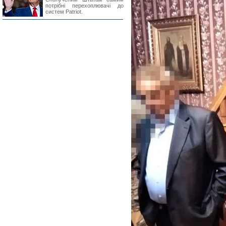
потрібні перехоплювачі до
систем Patriot.