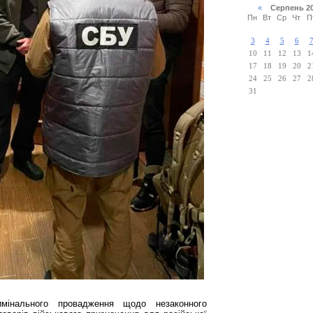
«
Серпень 2
Пн
Вт
Ср
Чт
П
3
4
5
6
10
11
12
13
1
17
18
19
20
2
24
25
26
27
2
31
мінального провадження щодо незаконного