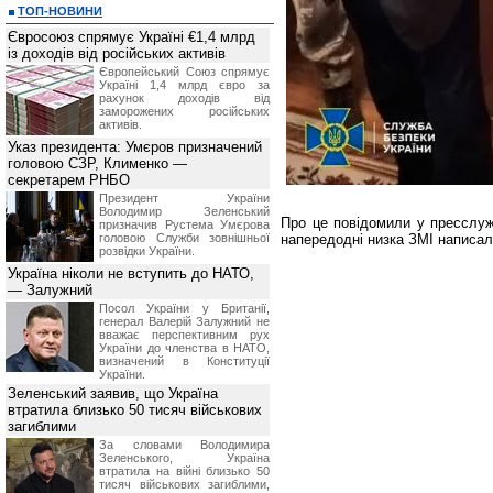
ТОП-НОВИНИ
Євросоюз спрямує Україні €1,4 млрд
із доходів від російських активів
Європейський Союз спрямує
Україні 1,4 млрд євро за
рахунок доходів від
заморожених російських
активів.
Указ президента: Умєров призначений
головою СЗР, Клименко —
секретарем РНБО
Президент України
Володимир Зеленський
Про це повідомили у пресслуж
призначив Pустема Умєрова
головою Служби зовнішньої
напередодні низка ЗМІ написал
розвідки України.
Україна ніколи не вступить до НАТО,
— Залужний
Посол України у Британії,
генерал Валерій Залужний не
вважає перспективним рух
України до членства в НАТО,
визначений в Конституції
України.
Зеленський заявив, що Україна
втратила близько 50 тисяч військових
загиблими
За словами Володимира
Зеленського, Україна
втратила на війні близько 50
тисяч військових загиблими,