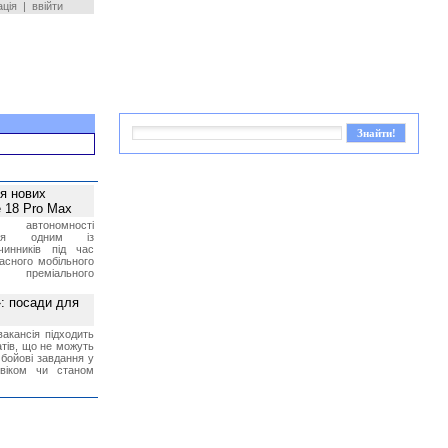
ація
|
ввійти
ея нових
 18 Pro Max
 автономності
ться одним із
чинників під час
асного мобільного
 преміального
»: посади для
акансія підходить
тів, що не можуть
бойові завдання у
 віком чи станом