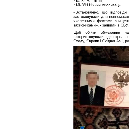
* Ка-52 Алігатор;
* Мі-28Н Нічний мисливець.
«Встановлено, що відповідні 
застосовували для повномасшт
численними фактами знищенн
захисниками», - заявили в СБУ.
Щоб обійти обмеження на 
використовували підконтрольні
Сходу, Європи і Східної Азії, р