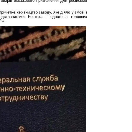
оварів військового призначення для російської
ричетне керівництво заводу, яке діяло у змові з
дставниками Ростеха - одного з головних
РФ.