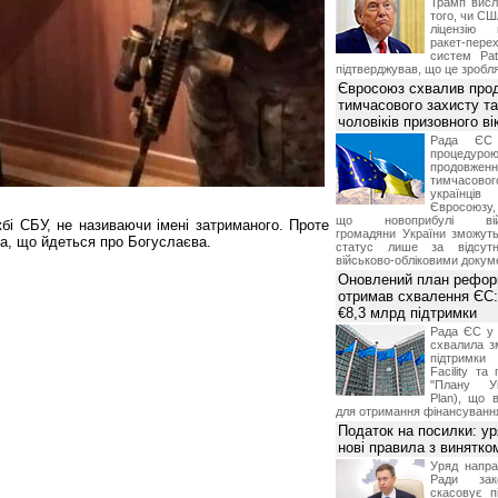
Трамп висл
того, чи СШ
ліцензію 
ракет-пер
систем Pat
підтверджував, що це зробля
Євросоюз схвалив про
тимчасового захисту т
чоловіків призовного ві
Рада ЄС
процедур
продовж
тимчасово
українц
Євросоюзу, 
що новоприбулі військ
бі СБУ, не називаючи імені затриманого. Проте
громадяни України зможут
а, що йдеться про Богуслаєва.
статус лише за відсут
військово-обліковими докум
Оновлений план рефор
отримав схвалення ЄС:
€8,3 млрд підтримки
Рада ЄС у 
схвалила з
підтримки
Facility та
"Плану Ук
Plan), що в
для отримання фінансуванн
Податок на посилки: у
нові правила з винятко
Уряд напра
Ради зако
скасовує п