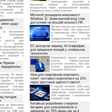
овив сумнів щодо
корпоративні закупівлі в
А нададуть Україні
магазинах мережі за безготівковим
на виробництво
розрахунком через корпоративний баланс,
ехоплювачів до
повідомила пресслужба компанії.
riot, хоча раніше
Microsoft розширила можливості
ть.
Windows 11: біометричний вхід став
довження
доступним на більшій кількості ПК
а зміни щодо
Ми вже писали про оновлення
ку
Windows Hello, яке очікується
 за письмовою
в серпневому патчі Windows
ою затвердила
11. Схоже, за
ення режиму
повідомленнями, воно почало
го захисту для
розгортатися раніше.
ів в країнах
ЄС розгортає мережу AI-гігафабрик
із нововведенням,
для зміцнення позицій у глобальних
овозобов'язані
ь претендувати на
технологіях
ності проблем з
Єврокомісія прагне створити
ентами.
власну інфраструктуру
м України
штучного інтелекту, яка має
 передбачено
почати функціонувати до
середини 2028 року
Чіпи для смартфонів втрачають
четвер, 30 липня,
міни до механізму
попит: поставки скоротилися на 15%
 України Ukraine
через зростання вартості пам’яті
 пов'язаного з ним
У першій половині 2026 року
раїни" (Ukraine
світові постачання чипів для
изначає необхідні
смартфонів скоротилися на
я реформи.
15% порівняно з аналогічним
ряд погодив
періодом торік.
м
Китайські розробники створили
вив до Верховної
батарею для електромобілів із
нопроєкт, який
зарядкою до 70% менш ніж за 4
ільгу на ПДВ для