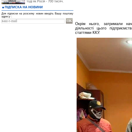
тоді як Росія - 700 тисяч.
ПІДПИСКА НА НОВИНИ
Для підписки на розсилку новин введіть Вашу поштову
адресу :
Окрім нього, затримали нач
діяльності цього підприємст
статтями ККУ.