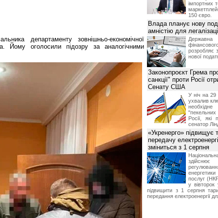
імпортних т
маркетпле
150 євро.
Влада планує нову под
амністію для легалізаці
альника департаменту зовнішньо-економічної
Держа
фінансово
ва. Йому оголосили підозру за аналогічними
розробляє 
нової податк
Законопроєкт Грема про
санкції" проти Росії от
Сенату США
У ніч на 2
ухвалив клю
необхідне
"пекельни
Росії, які 
сенатор Лін
«Укренерго» підвищує 
передачу електроенергі
зміниться з 1 серпня
Національ
здійсн
регулюв
енергетик
послуг (НКР
у вівторок
підвищити з 1 серпня тар
передання електроенергії дл