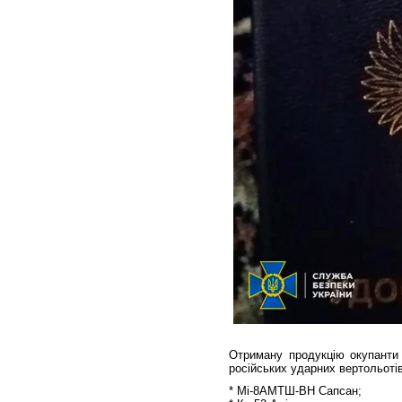
Отриману продукцію окупанти
російських ударних вертольотів
* Мі-8АМТШ-ВН Сапсан;