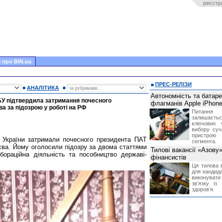
реєстр
 про BIN.ua
ПРЕС-РЕЛІЗИ
АНАЛІТИКА
Автономність та батар
БУ підтвердила затримання почесного
флагманів Apple iPhone
а за підозрою у роботі на РФ
Питання
залишає
ключових 
вибору суч
пристрою
 України затримали почесного президента ПАТ
сегмента.
ва. Йому оголосили підозру за двома статтями
Тилові вакансії «Азову
бораційна діяльність та пособництво державі-
фінансистів
Ця тилова в
для кандида
виконувати 
звʼязку із
здоровʼя.