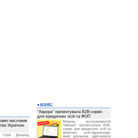
БІЗНЕС
"Аврора" презентувала B2B-сервіс
для юридичних осіб та ФОП
рамп висловив
Мережа мультимаркетів
тва Україною
"Аврора" презентувала B2B-
сервіс для юридичних осіб та
фізичних осіб-підприємців,
т США Дональд
який допоможе здійснювати