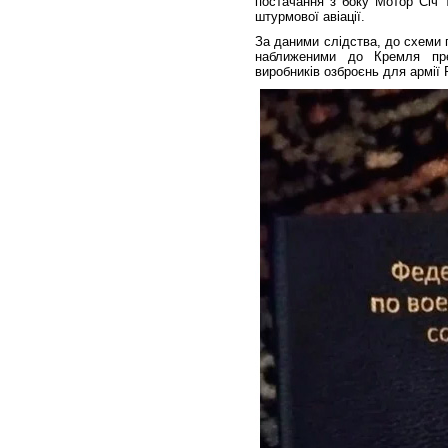
постачання з боку Мотор Січ т
штурмової авіації.
За даними слідства, до схеми п
наближеними до Кремля пре
виробників озброєнь для армії 