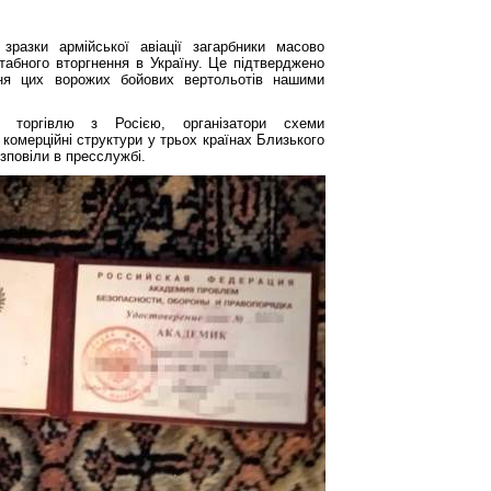
зразки армійської авіації загарбники масово
абного вторгнення в Україну. Це підтверджено
я цих ворожих бойових вертольотів нашими
торгівлю з Росією, організатори схеми
 комерційні структури у трьох країнах Близького
озповіли в пресслужбі.