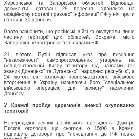
Херсонської та Запорізької областей. Відповідні
документи, датовані 29 вересня, з'явилися на
офіційному порталі правової інформації РФ у ніч проти
п'ятниці, 30 вересня.
Варто зазначити, що російські війська окупували лише
частину території цих областей. Зокрема, місто
Запоріжжя не контролюється силами РФ.
21 лютого Путін підписав указ про визнання
"незалежності" самопроголошених утворень на
непідконтрольній Києву території під назвами так
званих Донецької та Луганської "народних республік", а
24 лютого він розпочав повномасштабне військове
вторгнення в Україну, називаючи його "спеціальною
військовою операцією" для "захисту" населення
Донбасу.
У Кремлі пройде церемонія анексії окупованих
територій
Напередодні речник російського президента Дмитро
Пєсков оголосив, що сьогодні о 15:00 в Кремлі
підпишуть договори про "приєднання до РФ нових