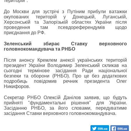
територій".
До Москви для зустрічі з Путіним прибули ватажки
окупованих територій у Донецькій, Луганській,
Херсонській та Запорізькій областях України після
проведення там псевдореферендумів щодо
приєднання до РФ.
Зеленський збирає Ставку верховного
головнокомандувача та РНБО
Після анонсу Кремлем анексії українських територій
президент України Володимир Зеленський скликав на
сьогодні термінове засідання Ради національної
безпеки та оборони (РНБО). Про це без додаткових
подробиць повідомив речник президента Олег
Никифоров.
Секретар РНБО Олексій Данілов заявив, що будуть
прийняті "фундаментальні рішення" для України.
Засіданню РНБО, за його словами, передуватиме
засідання Ставки верховного головнокомандувача.