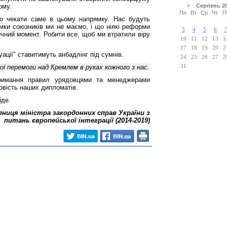
ому.
«
Серпень 2
Пн
Вт
Ср
Чт
П
о чекати саме в цьому напрямку. Нас будуть
имки союзників ми не маємо, і що ніякі реформи
3
4
5
6
ичний момент. Робити все, щоб ми втратили віру
10
11
12
13
1
17
18
19
20
2
уації" ставитимуть анбадлінг під сумнів.
24
25
26
27
2
 перемоги над Кремлем в руках кожного з нас.
31
тримання правил урядовцями та менеджерами
овість наших дипломатів.
йде.
пниця міністра закордонних справ України з
питань європейської інтеграції (2014-2019)