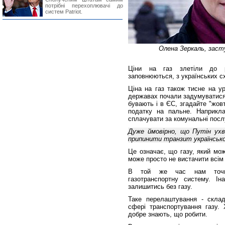
потрібні перехоплювачі до
систем Patriot.
Олена Зеркаль, засту
Ціни на газ злетіли до р
заповнюються, з українських с
Ціна на газ також тисне на ур
державах почали задумуватися 
бувають і в ЄС, згадайте "жов
податку на пальне. Наприкл
сплачувати за комунальні посл
Дуже ймовірно, що Путін ухв
припинити транзит українськ
Це означає, що газу, який мо
може просто не вистачити всім
В той же час нам точно
газотранспортну систему. І
залишитись без газу.
Таке перелаштування - склад
сфері транспортування газу. 
добре знають, що робити.