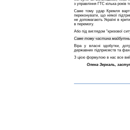
з управління ГТС кілька років т
Саме тому удар Кремля варт
переконувати, що ніякої підтр
не допомагають Україні в крит
в перемогу.
Або під виглядом "кризової сит
Саме тому частина майбутньої
Віра у власні здобутки, до
державних підприємств та фах
З цією формулою в нас все ви
Олена Зеркаль, засту