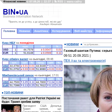
Фінансові новини
|
07.08.26
|
22:37
|
RSS
|
мапа сайту
"Прагніть не до успіху, а до цінностей, які він дає"
Альберт Айнштайн
Головна
Новини
Аналітика
Котирування
Веб-майстру
Інформація
Курс НБУ
на
понеділок
НОВИНИ
за
курс
uah
%
USD
1
44,7579
0,0047
0,01
Газовый шантаж Путина: серьез
EUR
1
51,6148
0,0569
0,11
09:51 20.09.2021
|
Курс обміну валют
на
сьогодні
, 09:48
ПЕК (газ та електроенергія)
куп.
uah
%
прод.
uah
%
USD
44,4784
0,01
0,01
44,9448
0,01
0,02
EUR
51,2752
0,03
0,06
51,9080
0,01
0,01
Міжбанківський ринок
на
сьогодні
, 17:01
куп.
uah
%
прод.
uah
%
USD
44,7500
0,05
0,11
44,7800
0,04
0,09
EUR
51,7399
0,13
0,25
51,7612
0,12
0,23
ТОП-НОВИНИ
Постачання ракет для Patriot Україні не
буде: Трамп зробив заяву
Президент США Дональд
Трамп заявив, що
Сполученим Штатам самим