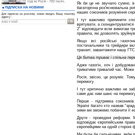
тоді як Росія - 700 тисяч.
Як би це не звучало сумно, в
ПІДПИСКА НА НОВИНИ
багаторічна роз'яснювальна ро
наших союзників розуміння серй
Для підписки на розсилку новин введіть Вашу поштову
адресу :
І тут важливо припинити сп
врятувати, а сконцентруватися 
2" відповідати всім вимогам т
правила, які дозволять зруйнув
Якщо всі російські газогон
постачальники та трейдери вк
транзит, завантажити нашу ГТС 
Ця битва триває і спільна пер
Адже газогін, хоч і добудова
триватиме тривалий час. Може д
Росія, звісно, це розуміє. То
перемогу.
І тут критично важливо не заб
саме дає нам шанс на перемогу 
Перше - підтримка союзників
Україні багато хто назвав "зра
зими ми зможемо побачити її е
Друге - проведені реформи. 
відповідає європейським прави
європейцями на одній стороні 
Ми були би сильнішими, якби п