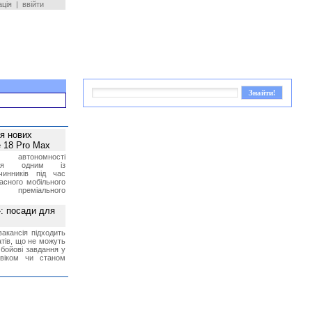
ація
|
ввійти
ея нових
 18 Pro Max
 автономності
ться одним із
чинників під час
асного мобільного
 преміального
»: посади для
акансія підходить
тів, що не можуть
бойові завдання у
 віком чи станом