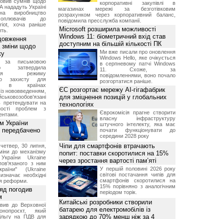
овив сумнів щодо
корпоративні закупівлі в
А нададуть Україні
магазинах мережі за безготівковим
на виробництво
розрахунком через корпоративний баланс,
ехоплювачів до
повідомила пресслужба компанії.
riot, хоча раніше
Microsoft розширила можливості
ть.
Windows 11: біометричний вхід став
довження
доступним на більшій кількості ПК
а зміни щодо
Ми вже писали про оновлення
ку
Windows Hello, яке очікується
 за письмовою
в серпневому патчі Windows
ою затвердила
11. Схоже, за
ення режиму
повідомленнями, воно почало
го захисту для
розгортатися раніше.
ів в країнах
ЄС розгортає мережу AI-гігафабрик
із нововведенням,
для зміцнення позицій у глобальних
овозобов'язані
ь претендувати на
технологіях
ності проблем з
Єврокомісія прагне створити
ентами.
власну інфраструктуру
м України
штучного інтелекту, яка має
 передбачено
почати функціонувати до
середини 2028 року
Чіпи для смартфонів втрачають
четвер, 30 липня,
міни до механізму
попит: поставки скоротилися на 15%
 України Ukraine
через зростання вартості пам’яті
 пов'язаного з ним
У першій половині 2026 року
раїни" (Ukraine
світові постачання чипів для
изначає необхідні
смартфонів скоротилися на
я реформи.
15% порівняно з аналогічним
ряд погодив
періодом торік.
м
Китайські розробники створили
вив до Верховної
батарею для електромобілів із
нопроєкт, який
зарядкою до 70% менш ніж за 4
ільгу на ПДВ для