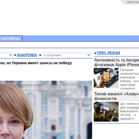
реєстр
 про BIN.ua
ПРЕС-РЕЛІЗИ
АНАЛІТИКА
Автономність та батар
но, но Украина имеет шансы на победу
флагманів Apple iPhone
Питання
залишає
ключових 
вибору суч
пристрою
сегмента.
Тилові вакансії «Азову
фінансистів
Ця тилова в
для кандида
виконувати 
звʼязку із
здоровʼя.