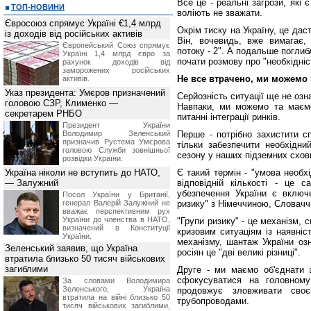
Все це - реальні загрози, які
ТОП-НОВИНИ
воліють не зважати.
Євросоюз спрямує Україні €1,4 млрд
Окрім тиску на Україну, це да
із доходів від російських активів
Він, вочевидь, вже вимагає,
Європейський Союз спрямує
потоку - 2". А подальше погли
Україні 1,4 млрд євро за
почати розмову про "необхідні
рахунок доходів від
заморожених російських
Не все втрачено, ми можемо
активів.
Указ президента: Умєров призначений
Серйозність ситуації ще не оз
головою СЗР, Клименко —
Навпаки, ми можемо та маємо
секретарем РНБО
питанні інтеграції ринків.
Президент України
Володимир Зеленський
Перше - потрібно захистити с
призначив Pустема Умєрова
тільки забезпечити необхідн
головою Служби зовнішньої
сезону у наших підземних схо
розвідки України.
Україна ніколи не вступить до НАТО,
Є такий термін - "умова необх
— Залужний
відповідній кількості - це
убезпечення України є включ
Посол України у Британії,
генерал Валерій Залужний не
ризику" з Німеччиною, Словач
вважає перспективним рух
України до членства в НАТО,
"Групи ризику" - це механізм, 
визначений в Конституції
кризовим ситуаціям із наявні
України.
механізму, шантаж України оз
Зеленський заявив, що Україна
росіян це "дві великі різниці".
втратила близько 50 тисяч військових
загиблими
Друге - ми маємо об'єднати 
сфокусуватися на головному
За словами Володимира
Зеленського, Україна
продовжує зловживати сво
втратила на війні близько 50
трубопроводами.
тисяч військових загиблими,