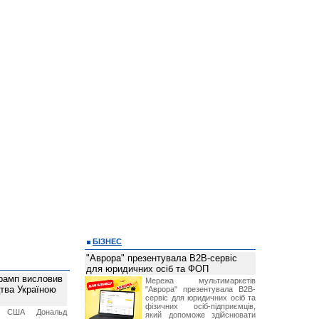
БІЗНЕС
"Аврора" презентувала B2B-сервіс
для юридичних осіб та ФОП
рамп висловив
Мережа мультимаркетів
тва Україною
"Аврора" презентувала B2B-
сервіс для юридичних осіб та
фізичних осіб-підприємців,
т США Дональд
який допоможе здійснювати