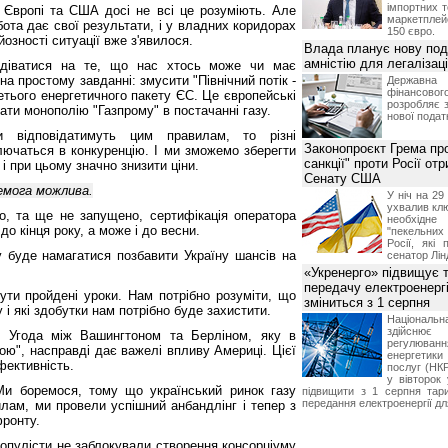
імпортних т
 Європі та США досі не всі це розуміють. Але
маркетпле
бота дає свої результати, і у владних коридорах
150 євро.
озності ситуації вже з'явилося.
Влада планує нову под
амністію для легалізаці
одіватися на те, що нас хтось може чи має
на простому завданні: змусити "Північний потік -
Держа
фінансово
ретього енергетичного пакету ЄС. Це європейські
розробляє 
ати монополію "Газпрому" в постачанні газу.
нової податк
и відповідатимуть цим правилам, то різні
Законопроєкт Грема про
лючаться в конкуренцію. І ми зможемо зберегти
санкції" проти Росії от
і при цьому значно знизити ціни.
Сенату США
емога можлива.
У ніч на 2
ухвалив клю
но, та ще не запущено, сертифікація оператора
необхідне
о кінця року, а може і до весни.
"пекельни
Росії, які 
му буде намагатися позбавити Україну шансів на
сенатор Лін
«Укренерго» підвищує 
передачу електроенергі
ути пройдені уроки. Нам потрібно розуміти, що
зміниться з 1 серпня
і які здобутки нам потрібно буде захистити.
Національ
здійсн
. Угода між Вашингтоном та Берліном, яку в
регулюв
дою", насправді дає важелі впливу Америці. Цієї
енергетик
фективність.
послуг (НКР
у вівторок
Ми боремося, тому що український ринок газу
підвищити з 1 серпня тар
передання електроенергії дл
лам, ми провели успішний анбандлінг і тепер з
фронту.
опулісти не заблокували створення консорціуму