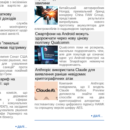
оварів з іноземних
хвилини
йсів вартістю до
Китайський автовиробник
Hongqi, преміальний бренд
аткову
концерну China FAW Group,
ї доходів
представив результати
випробувань нового
вна служба
прототипу акумулятора для
го моніторингу
електромобілів із надшвидкою зарядкою.
законопроєкт щодо
Смартфони на Android можуть
ової амністії.
здорожчати через нову цінову
політику Qualcomm
 "пекельні
римав підтримку
Qualcomm поки не розкрила,
наскільки подорожчають чіпи,
але для покупців це означає
9 липня Сенат США
одне: усі Android-пристрої на
чове рішення, яке
чіпах Snapdragon неминуче
 для ухвалення
подорожчають.
х санкцій" проти
Anthropic використала Claude для
просував покійний
виявлення раніше невідомих
дсі Грем.
криптографічних атак
тариф на
ї: що
Компанія Anthropic
повідомила, що її модель
Claude Mythos Preview
на комісія, що
допомогла знайти нові
ює державне
способи атак на два
ання у сферах
криптографічні алгоритми -
и і комунальних
постквантову схему цифрового підпису HAWK
ЕКП), на засіданні
та спрощену версію шифру AES.
 ухвалила рішення
ифи Укренерго на
•
далі...
я бізнесу.
•
далі...