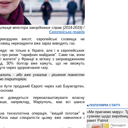
пниця міністра закордонних справ (2014-2019) /
Європейська правда
екордних висот, європейські сховища не
ховищ нерезиденти вже зараз виводять газ.
яди: не тільки в Україні, але і в європейських
про ризик "тарифних майданів". Саме так, вони
ті жилети" у Франції в зв'язку з запровадженням
ад, 30% болгар вже кажуть, що не зможуть
уги через здорожчання газу.
алить - або вже ухвалив - рішення повністю
ою територією.
же бути проданий Європі через хаб Баумгартен,
 охочим.
 доведеться переналаштовувати власну
накше, наприклад, Маріуполь, має всі шанси
ПОПУЛЯРНІ СТАТТІ
«Ми прагнемо миру»: Т
на технологічна операція, "вищий пілотаж" в
сумніви щодо виробниц
Хоча наші спеціалісти цьому вже навчилися і
ракет Patriot
Президен