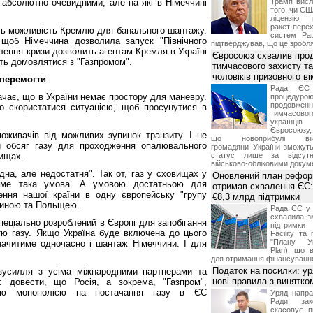
 є абсолютно очевидними, але на які в Німеччині
Трамп висл
того, чи СШ
ліцензію 
ракет-пер
сть можливість Кремлю для банального шантажу.
систем Pat
 щоб Німеччина дозволила запуск "Північного
підтверджував, що це зробля
блення кризи дозволить агентам Кремля в Україні
Євросоюз схвалив про
сть домовлятися з "Газпромом".
тимчасового захисту т
чоловіків призовного ві
 перемогти
Рада ЄС
начає, що в України немає простору для маневру.
процедур
продовж
 скористатися ситуацією, щоб просунутися в
тимчасово
українц
Євросоюзу, 
поживачів від можливих зупинок транзиту. І не
що новоприбулі військ
ий обсяг газу для проходження опалювального
громадяни України зможут
вищах.
статус лише за відсут
військово-обліковими докум
ідна, але недостатня". Так от, газ у сховищах у
Оновлений план рефор
 саме така умова. А умовою достатньою для
отримав схвалення ЄС:
ення нашої країни в одну європейську "групу
€8,3 млрд підтримки
чиною та Польщею.
Рада ЄС у 
схвалила з
спеціально розроблений в Європі для запобігання
підтримки
стю газу. Якщо Україна буде включена до цього
Facility та
"Плану Ук
начитиме одночасно і шантаж Німеччини. І для
Plan), що в
для отримання фінансуванн
Податок на посилки: у
зусилля з усіма міжнародними партнерами та
нові правила з винятко
: довести, що Росія, а зокрема, "Газпром",
єю монополією на постачання газу в ЄС
Уряд напра
Ради зако
скасовує п