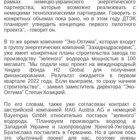
рамках немецко-украинского энергетического
партнерства, которые возможно реализовать с
немецкими технологическими партнерами. Говорить о
конкретных объемах пока рано, но в этом году ДТЭК
планирует утвердить концепцию первого пилотного
проекта", - говорит он.
В то же время компания "Эко-Оптима", которая входит
в группу энергетических компаний "Захиднадрасервис",
уже имеет конкретные планы строительства завода по
производству "зеленого" водорода мощностью в 100
мегаватт. "Мы подали наш проект на международный
тендер фонда H2 Global для получения
финансирования. Результат ожидается в первом
квартале 2022 года. Если выиграем, то сразу начнем
строительство", - заявил заместитель директора "Эко-
Оптима" Степан Козицкий.
По его словам, также уже согласован контракт с
австрийской компанией RAG Austria AG и немецкой
Bayerngas GmbH относительно поставок "зеленого"
водорода. "Планируем производить водород в
Западной Украине и газопроводом Уренгой-Ужгород-
Братислава поставлять в Германию. Но в целом пока
это убыточный проект для нас, поэтому нужны