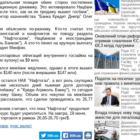
процедур
ательная позиция обеих сторон постепенно
продовж
ационную динамику. Это мотивировало Нацбанк
тимчасово
сле того, как на ее продажу вышел госбанк", -
українц
Євросоюзу, 
ктор казначейства "Банка Кредит Днепр" Олег
що новоприбулі військ
громадяни України зможут
статус лише за відсут
я объясняли по-разному. Кто-то считал это
військово-обліковими докум
зногласий и конфликтов по поводу раздела
Оновлений план рефор
 "Нафтогазом", Нацбанком и иностранцами
отримав схвалення ЄС:
ль Банком"). А кто-то пенял на крупную выплату
€8,3 млрд підтримки
водил Минфин.
Рада ЄС у 
схвалила з
лларовых облигаций внутреннего госзайма на
підтримки
о купону) на $9 млн.
Facility та
"Плану Ук
ался межбанк медленно, однако в итоге вышел
Plan), що в
ло $140 млн (после вчерашних $147 млн).
для отримання фінансуванн
Податок на посилки: у
остался НАК "Нафтогаз", а вот роль скупщика
нові правила з винятко
ние несколько дней львиная доля доллара
Уряд напра
ибанку" и "Креди Агриколь Банку"), то сегодня
Ради зако
ному банку. Объем его покупки на межбанке
скасовує п
рассказали, что сделки проводились по 26,77
імпортних т
маркетпле
150 євро.
чеев считают, что пока "Нафтогаз" продолжит
Влада планує нову под
курс будет укрепляться. На завтра, 19 июня,
амністію для легалізаці
орговля в рамках 26,65-26,70 грн/$.
Держа
лара
,
курс валют
фінансово
розробляє 
нової податк