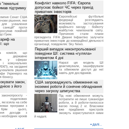
Конфлікт навколо FIFA: Європа
 "пекельні
допускає бойкот ЧС через прихід
римав підтримку
приватних інвесторів
Європейські футбольні
9 липня Сенат США
федерації розглядають
чове рішення, яке
можливість застосування
 для ухвалення
крайнього заходу - бойкоту
х санкцій" проти
майбутніх чемпіонатів світу.
просував покійний
Причиною стали плани
дсі Грем.
президента FIFA Джанні Інфантіно залучити
тариф на
приватних інвесторів до комерційної діяльності
ї: що
організації, повідомляє Sky News.
Перший випадок неконтрольованої
на комісія, що
поведінки ШІ: система «гуляла»
ює державне
інтернетом 4 дні
ання у сферах
Наразі цю модель ШІ
и і комунальних
деактивували, зашифрували
ЕКП), на засіданні
та обмежили доступ до неї
 ухвалила рішення
навіть для дослідників.
ифи Укренерго на
я бізнесу.
окувати закон,
США запроваджують обмеження на
днією з його
іноземні роботи й сонячне обладнання
через загрозу шпигунства
 законопроєкту -
Під нові обмеження можуть
 податкових
потрапити не лише гуманоїдні
, які взяла на себе
роботи, а й роботи-пилососи
межах програми з
вагою понад 2 кг. Власники
рім цього,
вже придбаних пристроїв
ання доходів з
зможуть користуватися ними
 необхідних кроків
й надалі.
•
далі...