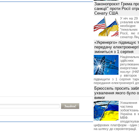
Законопроєкт Грема про
санкції" проти Росії от
Сенату США
У ніч на 2
ухвалив клю
необхідне
"пекельни
Росії, які 
сенатор Лін
«Укренерго» підвищує 
передачу електроенергі
зміниться з 1 серпня
Національ
здійсн
регулюв
енергетик
послуг (НКР
у вівторок
підвищити з 1 серпня тар
передання електроенергії дл
Брюссель просить забл
ухвалення якого було о
вимог
Ухвалення
частина
зобов'язань
Україна в 
МВФ. К
оподаткув
цифрових платформ - один з
на шляху до євроінтеграції.