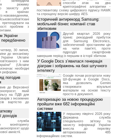
ою затвердила
способи атак на два
ення режиму
криптографічні алгоритми -
го захисту для
постквантову схему цифрового підпису HAWK
ів в країнах
та спрощену версію шифру AES.
із нововведенням,
Історичний антирекорд Samsung:
овозобов'язані
ь претендувати на
мобільний бізнес компанії став
ності проблем з
збитковим
ентами.
Другий квартал 2026 року
м України
приніс рекордний прибуток
 передбачено
для Samsung Electronics,
забезпечений зростанням цін
на чипи пам'яті, проте
четвер, 30 липня,
підрозділ смартфонів
міни до механізму
завершив період із першим в історії збитком.
 України Ukraine
У Google Docs з’явилася генерація
 пов'язаного з ним
раїни" (Ukraine
діаграм і зображень на базі штучного
изначає необхідні
інтелекту
я реформи.
Google почав розгортати нову
ряд погодив
ШІ-функцію в Google Docs,
м
яка дозволить Gemini
створювати візуальні
вив до Верховної
матеріали на основі тексту
нопроєкт, який
просто в документі.
ільгу на ПДВ для
оварів з іноземних
Авторизацію за новою процедурою
йсів вартістю до
пройшли вже 682 інформаційні
системи
аткову
У першому півріччі 2026 року
ї доходів
Державна служба
вна служба
спеціального зв'язку та
го моніторингу
захисту інформації України
законопроєкт щодо
внесла до переліку
ової амністії.
авторизованих 485
інформаційних систем.