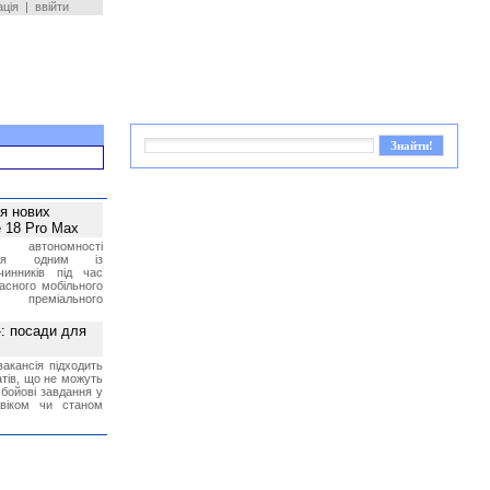
ація
|
ввійти
ея нових
 18 Pro Max
 автономності
ться одним із
чинників під час
асного мобільного
 преміального
»: посади для
акансія підходить
тів, що не можуть
бойові завдання у
 віком чи станом