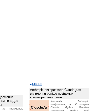
БІЗНЕС
Anthropic використала Claude для
виявлення раніше невідомих
довження
криптографічних атак
а зміни щодо
Компанія Anthropic
ку
повідомила, що її модель
Claude Mythos Preview
 за письмовою
допомогла знайти нові