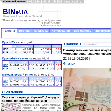
Фінансові новини
|
06.08.26
|
05:35
|
RSS
|
мапа сайту
"Привикай до господарства змолоду, то не будеш знати
на старість голоду"
Українське прислів'я
Головна
Новини
Аналітика
Котирування
Веб-майстру
Інформація
Курс НБУ
на
сьогодні
НОВИНИ
за
курс
uah
%
USD
1
44,6895
0,0593
0,13
Выжидательная позиция покупа
EUR
1
51,6253
0,0881
0,17
умеренно-ревальвационную ди
22:55 18.06.2020
|
Курс обміну валют
на
вчора
, 09:46
куп.
uah
%
прод.
uah
%
Фінанси
USD
44,4261
0,13
0,30
44,9235
0,12
0,27
EUR
51,1578
0,07
0,13
51,8500
0,07
0,14
Міжбанківський ринок
на
вчора
, 17:00
куп.
uah
%
прод.
uah
%
USD
44,7000
0,11
0,25
44,7300
0,11
0,25
EUR
51,6195
0,23
0,45
51,6318
0,23
0,44
ТОП-НОВИНИ
Євросоюз спрямує Україні €1,4 млрд із
доходів від російських активів
Європейський Союз спрямує
Україні 1,4 млрд євро за
рахунок доходів від