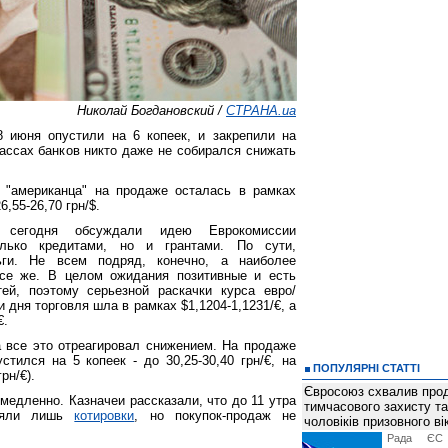
Николай Богдановский /
СТРАНА.ua
 июня опустили на 6 копеек, и закрепили на
 кассах банков никто даже не собирался снижать
 "американца" на продаже осталась в рамках
26,55-26,70 грн/$.
 сегодня обсуждали идею Еврокомиссии
лько кредитами, но и грантами. По сути,
ьги. Не всем подряд, конечно, а наиболее
все же. В целом ожидания позитивные и есть
ей, поэтому серьезной раскачки курса евро/
 дня торговля шла в рамках $1,1204-1,1231/€, а
€.
 все это отреагировал снижением. На продаже
тился на 5 копеек - до 30,25-30,40 грн/€, на
ПОПУЛЯРНІ СТАТТІ
рн/€).
Євросоюз схвалив про
медленно. Казначеи рассказали, что до 11 утра
тимчасового захисту т
тояли лишь
котировки
, но покупок-продаж не
чоловіків призовного ві
Рада ЄС