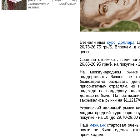
заморожених російських
активів.
Безналичный
курс доллара
18
26,73-26,75 грн/$. Впрочем, в
цены.
Средняя стоимость наличного
26,85-26,95 грн/$, на покупке - 
На международном рынке
поддерживать бизнес не то
безвозвратно раздавать ден
приоритетным отраслям, но 
надежда на поддержку власт
доллар не было. На протяжении
закрывались рынки на $1,1217/
Украинский наличный рынок на
людям средний курс евро опус
покупке - на 10 (до 29,70-29,80 г
Наш
межбанк
стартовал очень 
почти не было сделок: с
происходило.