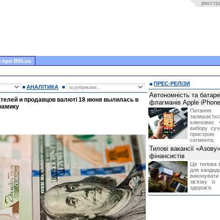
реєстр
 про BIN.ua
ПРЕС-РЕЛІЗИ
АНАЛІТИКА
Автономність та батар
телей и продавцов валюті 18 июня вылилась в
флагманів Apple iPhone
намику
Питання
залишає
ключових 
вибору суч
пристрою
сегмента.
Тилові вакансії «Азову
фінансистів
Ця тилова в
для кандида
виконувати 
звʼязку із
здоровʼя.