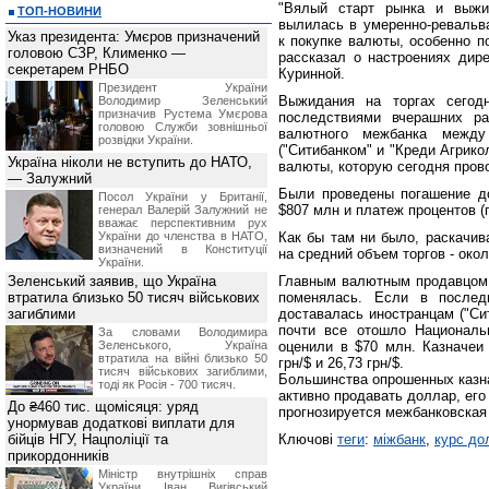
"Вялый старт рынка и выжид
ТОП-НОВИНИ
вылилась в умеренно-ревальв
Указ президента: Умєров призначений
к покупке валюты, особенно по
головою СЗР, Клименко —
рассказал о настроениях дире
секретарем РНБО
Куринной.
Президент України
Выжидания на торгах сегодн
Володимир Зеленський
призначив Pустема Умєрова
последствиями вчерашних ра
головою Служби зовнішньої
валютного межбанка между
розвідки України.
("Ситибанком" и "Креди Агрико
Україна ніколи не вступить до НАТО,
валюты, которую сегодня про
— Залужний
Были проведены погашение до
Посол України у Британії,
$807 млн и платеж процентов (п
генерал Валерій Залужний не
вважає перспективним рух
України до членства в НАТО,
Как бы там ни было, раскачив
визначений в Конституції
на средний объем торгов - око
України.
Зеленський заявив, що Україна
Главным валютным продавцом 
втратила близько 50 тисяч військових
поменялась. Если в послед
загиблими
доставалась иностранцам ("Сит
почти все отошло Националь
За словами Володимира
Зеленського, Україна
оценили в $70 млн. Казначеи 
втратила на війні близько 50
грн/$ и 26,73 грн/$.
тисяч військових загиблими,
Большинства опрошенных казна
тоді як Росія - 700 тисяч.
активно продавать доллар, его 
До ₴460 тис. щомісяця: уряд
прогнозируется межбанковская т
унормував додаткові виплати для
бійців НГУ, Нацполіції та
Ключові
теги
:
міжбанк
,
курс до
прикордонників
Міністр внутрішніх справ
України Іван Вигівський