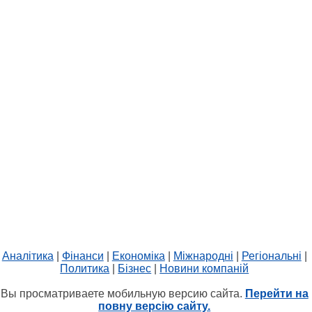
Аналітика
|
Фінанси
|
Економіка
|
Міжнародні
|
Регіональні
|
Политика
|
Бізнес
|
Новини компаній
Вы просматриваете мобильную версию сайта.
Перейти на
повну версію сайту.