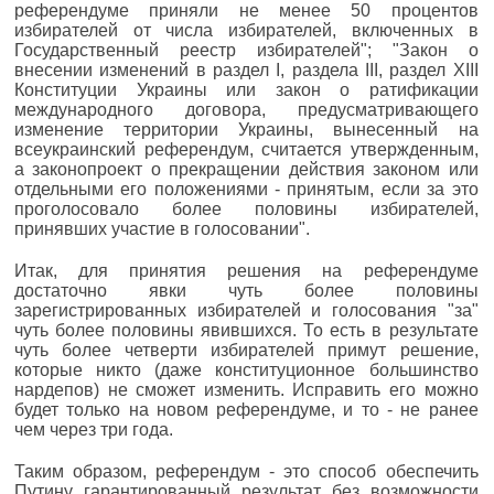
референдуме приняли не менее 50 процентов
избирателей от числа избирателей, включенных в
Государственный реестр избирателей"; "Закон о
внесении изменений в раздел I, раздела III, раздел XIII
Конституции Украины или закон о ратификации
международного договора, предусматривающего
изменение территории Украины, вынесенный на
всеукраинский референдум, считается утвержденным,
а законопроект о прекращении действия законом или
отдельными его положениями - принятым, если за это
проголосовало более половины избирателей,
принявших участие в голосовании".
Итак, для принятия решения на референдуме
достаточно явки чуть более половины
зарегистрированных избирателей и голосования "за"
чуть более половины явившихся. То есть в результате
чуть более четверти избирателей примут решение,
которые никто (даже конституционное большинство
нардепов) не сможет изменить. Исправить его можно
будет только на новом референдуме, и то - не ранее
чем через три года.
Таким образом, референдум - это способ обеспечить
Путину гарантированный результат без возможности