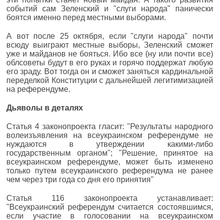
событий сам Зеленский и "слуги народа" панически
боятся именно перед местными выборами.
А вот после 25 октября, если "слуги народа" почти
всюду выиграют местные выборы, Зеленский сможет
уже и майданов не бояться. Ибо все (ну или почти все)
облсоветы будут в его руках и горячо поддержат любую
его зраду. Вот тогда он и сможет заняться кардинальной
переделкой Конституции с дальнейшей легитимизацией
на референдуме.
Дьяволы в деталях
Статья 4 законопроекта гласит: "Результаты народного
волеизъявления на всеукраинском референдуме не
нуждаются в утверждении какими-либо
государственным органом"; "Решение, принятое на
всеукраинском референдуме, может быть изменено
только путем всеукраинского референдума не ранее
чем через три года со дня его принятия"
Статья 116 законопроекта устанавливает:
"Всеукраинский референдум считается состоявшимся,
если участие в голосовании на всеукраинском