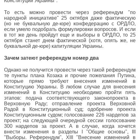
Конституции Украины".
То есть можно провести через референдум "по
народной инициативе" 25 октября даже фактическую
(но не буквальную де-юре) конфедерацию с ОРДЛО,
если умело подобрать формулировки вопросов. И если
в тот же день пройдут еще и выборы в ОРДЛО, то 25
октября станет днем фактической (хотя, опять же, не
буквальной де-юре) капитуляции Украины.
Зачем затеют референдум номер два
Однако не получится провести через такой референдум
те пункты плана Козака и прочие пожелания Путина,
которые прямо требуют внесения изменений в
Конституцию Украины. В любом случае для внесения
изменений в Конституцию необходимо пройти пять
этапов: подача соответствующего законопроекта в
Верховную Раду; отправление проекта Верховной
Радой в Конституционный суд; одобрение проекта
Конституционным судом; голосование 226 нардепов за
проект; на следующей очередной сессии голосование
300 нардепов за проект. А в случае, когда хочется
внести изменения в разделы I "Общие основы", III
"Выборы. Референдум", XIII "Внесение изменений в