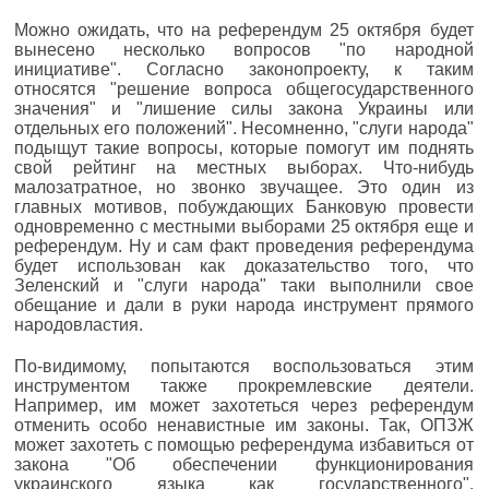
Можно ожидать, что на референдум 25 октября будет
вынесено несколько вопросов "по народной
инициативе". Согласно законопроекту, к таким
относятся "решение вопроса общегосударственного
значения" и "лишение силы закона Украины или
отдельных его положений". Несомненно, "слуги народа"
подыщут такие вопросы, которые помогут им поднять
свой рейтинг на местных выборах. Что-нибудь
малозатратное, но звонко звучащее. Это один из
главных мотивов, побуждающих Банковую провести
одновременно с местными выборами 25 октября еще и
референдум. Ну и сам факт проведения референдума
будет использован как доказательство того, что
Зеленский и "слуги народа" таки выполнили свое
обещание и дали в руки народа инструмент прямого
народовластия.
По-видимому, попытаются воспользоваться этим
инструментом также прокремлевские деятели.
Например, им может захотеться через референдум
отменить особо ненавистные им законы. Так, ОПЗЖ
может захотеть с помощью референдума избавиться от
закона "Об обеспечении функционирования
украинского языка как государственного",