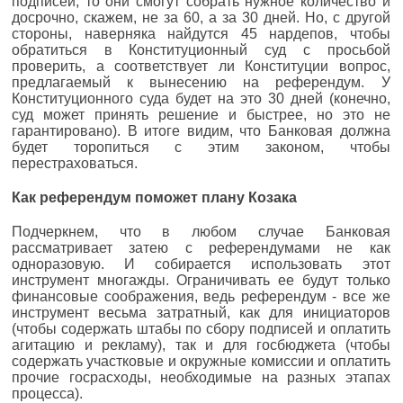
подписей, то они смогут собрать нужное количество и
досрочно, скажем, не за 60, а за 30 дней. Но, с другой
стороны, наверняка найдутся 45 нардепов, чтобы
обратиться в Конституционный суд с просьбой
проверить, а соответствует ли Конституции вопрос,
предлагаемый к вынесению на референдум. У
Конституционного суда будет на это 30 дней (конечно,
суд может принять решение и быстрее, но это не
гарантировано). В итоге видим, что Банковая должна
будет торопиться с этим законом, чтобы
перестраховаться.
Как референдум поможет плану Козака
Подчеркнем, что в любом случае Банковая
рассматривает затею с референдумами не как
одноразовую. И собирается использовать этот
инструмент многажды. Ограничивать ее будут только
финансовые соображения, ведь референдум - все же
инструмент весьма затратный, как для инициаторов
(чтобы содержать штабы по сбору подписей и оплатить
агитацию и рекламу), так и для госбюджета (чтобы
содержать участковые и окружные комиссии и оплатить
прочие госрасходы, необходимые на разных этапах
процесса).