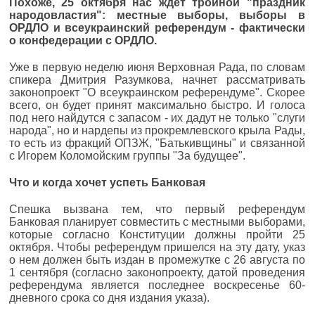
Похоже, 25 октября нас ждет тройной "праздник
народовластия": местные выборы, выборы в
ОРДЛО и всеукраинский референдум - фактически
о конфедерации с ОРДЛО.
Уже в первую неделю июня Верховная Рада, по словам
спикера Дмитрия Разумкова, начнет рассматривать
законопроект "О всеукраинском референдуме". Скорее
всего, он будет принят максимально быстро. И голоса
под него найдутся с запасом - их дадут не только "слуги
народа", но и нардепы из прокремлевского крыла Рады,
то есть из фракций ОПЗЖ, "Батькивщины" и связанной
с Игорем Коломойским группы "За будущее".
Что и когда хочет успеть Банковая
Спешка вызвана тем, что первый референдум
Банковая планирует совместить с местными выборами,
которые согласно Конституции должны пройти 25
октября. Чтобы референдум пришелся на эту дату, указ
о нем должен быть издан в промежутке с 26 августа по
1 сентября (согласно законопроекту, датой проведения
референдума является последнее воскресенье 60-
дневного срока со дня издания указа).