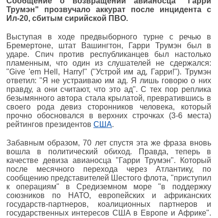
Сообщение о возвращении авианосца "Гарри
Трумэн" прозвучало аккурат после инцидента с
Ил-20, сбитым сирийской ПВО.
Выступая в ходе предвыборного турне с речью в
Бремертоне, штат Вашингтон, Гарри Трумэн был в
ударе. Спич против республиканцев был настолько
пламенным, что один из слушателей не сдержался:
"Give 'em Hell, Harry!" ("Устрой им ад, Гарри!"). Трумэн
ответил: "Я не устраиваю им ад. Я лишь говорю о них
правду, а они считают, что это ад". С тех пор реплика
безымянного автора стала крылатой, превратившись в
своего рода девиз сторонников человека, который
прочно обосновался в верхних строчках (3-6 места)
рейтингов президентов
США
.
Забавным образом, 70 лет спустя эта же фраза вновь
вошла в политический обиход. Правда, теперь в
качестве девиза авианосца "Гарри Трумэн". Который
после месячного перехода через Атлантику, по
сообщению представителей Шестого флота, "приступил
к операциям" в Средиземном море "в поддержку
союзников по НАТО, европейских и африканских
государств-партнеров, коалиционных партнеров и
государственных интересов США в Европе и Африке".