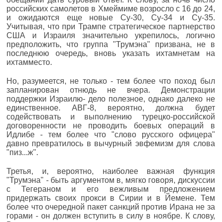
российских самолетов в Хмеймиме возросло с 16 до 24,
и ожидаются еще новые Су-30, Су-34 и Су-35.
Учитывая, что при Трампе стратегическое партнерство
США и Израиля значительно укрепилось, логично
предположить, что группа "Трумэна" призвана, не в
последнюю очередь, вновь указать ихтамнетам на
ихтамместо.
Но, разумеется, не только - тем более что поход был
запланирован отнюдь не вчера. Демонстрации
поддержки Израилю- дело полезное, однако далеко не
единственное. АВГ-8, вероятно, должна будет
содействовать и выполнению турецко-российской
договоренности не проводить боевых операций в
Идлибе - тем более что "слово русского офицера"
давно превратилось в вычурный эвфемизм для слова
"пиз...ж".
Третья, и, вероятно, наиболее важная функция
"Трумэна" - быть аргументом в, мягко говоря, дискуссии
с Тегераном и его вежливым предложением
придержать своих прокси в Сирии и в Йемене. Тем
более что очередной пакет санкций против Ирана не за
горами - он должен вступить в силу в ноябре. К слову,