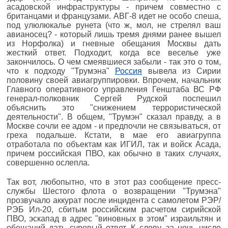
асадовской инфраструктуры - причем совместно с
британцами и французами. АВГ-8 идет не особо спеша,
под улюлюкалье рунета (что ж, мол, не стрелял ваш
авианосец? - который лишь тремя днями ранее вышел
из Норфолка) и гневные обещания Москвы дать
жесткий ответ. Подходит, когда все веселье уже
закончилось. О чем смеявшиеся забыли - так это о том,
что к подходу "Трумэна"
Россия
вывела из Сирии
половину своей авиагруппировки. Впрочем, начальник
Главного оперативного управления Генштаба ВС РФ
генерал-полковник Сергей Рудской поспешил
объяснить это "снижением террористической
деятельности". В общем, "Трумэн" сказал правду, а в
Москве сочли ее адом - и предпочли не связываться, от
греха подальше. Кстати, в мае его авиагруппа
отработала по объектам как ИГИЛ, так и войск Асада,
причем российская ПВО, как обычно в таких случаях,
совершенно ослепла.
Так вот, любопытно, что в этот раз сообщение пресс-
службы Шестого флота о возвращении "Трумэна"
прозвучало аккурат после инцидента с самолетом РЭР/
РЭБ Ил-20, сбитым российским расчетом сирийской
ПВО, эскапад в адрес "виновных в этом" израильтян и
обещаний дать суровый ответ. К слову, за ночь число