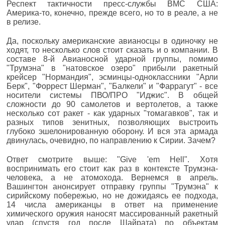
Респект тактичности пресс-службы ВМС США:
Америка-то, конечно, прежде всего, но то в реале, а не
в релизе.
Да, поскольку американские авианосцы в одиночку не
ходят, то несколько слов стоит сказать и о компании. В
составе 8-й Авианосной ударной группы, помимо
"Трумэна" в "натовское озеро" прибыли ракетный
крейсер "Нормандия", эсминцы-одноклассники "Арли
Берк", "Форрест Шерман", "Балкели" и "Фаррагут" - все
носители системы ПВО/ПРО "Иджис". В общей
сложности до 90 самолетов и вертолетов, а также
несколько сот ракет - как ударных "томагавков", так и
разных типов зенитных, позволяющих выстроить
глубоко эшелонированную оборону. И вся эта армада
двинулась, очевидно, по направлению к Сирии. Зачем?
Ответ смотрите выше: "Give 'em Hell". Хотя
воспринимать его стоит как раз в контексте Трумэна-
человека, а не атомохода. Вернемся в апрель.
Вашингтон анонсирует отправку группы "Трумэна" к
сирийскому побережью, но не дожидаясь ее подхода,
14 числа американцы в ответ на применение
химического оружия наносят массированный ракетный
удар (спустя год после Шайрата) по объектам