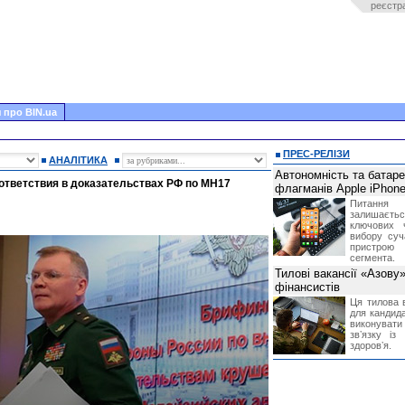
реєстр
 про BIN.ua
ПРЕС-РЕЛІЗИ
АНАЛІТИКА
Автономність та батар
оответствия в доказательствах РФ по MH17
флагманів Apple iPhone
Питання
залишає
ключових 
вибору суч
пристрою
сегмента.
Тилові вакансії «Азову
фінансистів
Ця тилова в
для кандида
виконувати 
звʼязку із
здоровʼя.