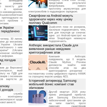
концерну China FAW Group,
ою затвердила
представив результати
ення режиму
випробувань нового
го захисту для
прототипу акумулятора для
ів в країнах
електромобілів із надшвидкою зарядкою.
із нововведенням,
овозобов'язані
Смартфони на Android можуть
ь претендувати на
здорожчати через нову цінову
ності проблем з
політику Qualcomm
ентами.
Qualcomm поки не розкрила,
м України
наскільки подорожчають чіпи,
 передбачено
але для покупців це означає
одне: усі Android-пристрої на
чіпах Snapdragon неминуче
четвер, 30 липня,
подорожчають.
міни до механізму
 України Ukraine
Anthropic використала Claude для
 пов'язаного з ним
виявлення раніше невідомих
раїни" (Ukraine
криптографічних атак
изначає необхідні
я реформи.
Компанія Anthropic
повідомила, що її модель
ряд погодив
Claude Mythos Preview
м
допомогла знайти нові
вив до Верховної
способи атак на два
нопроєкт, який
криптографічні алгоритми -
ільгу на ПДВ для
постквантову схему цифрового підпису HAWK
оварів з іноземних
та спрощену версію шифру AES.
йсів вартістю до
Історичний антирекорд Samsung:
мобільний бізнес компанії став
аткову
збитковим
ї доходів
Другий квартал 2026 року
вна служба
приніс рекордний прибуток
го моніторингу
для Samsung Electronics,
законопроєкт щодо
забезпечений зростанням цін
ової амністії.
на чипи пам'яті, проте
підрозділ смартфонів