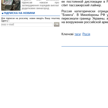
ее постоянной дислокации в 
підписав накази про
сбит пассажирский лайнер.
затвердження порядків виплат
додаткових винагород
Россия категорически отриц
ПІДПИСКА НА НОВИНИ
"Боинга". В Минобороны РФ у
пересекали границу Украины, а
Для підписки на розсилку новин введіть Вашу поштову
адресу :
на вооружении российской арм
Ключові
теги
:
Росія