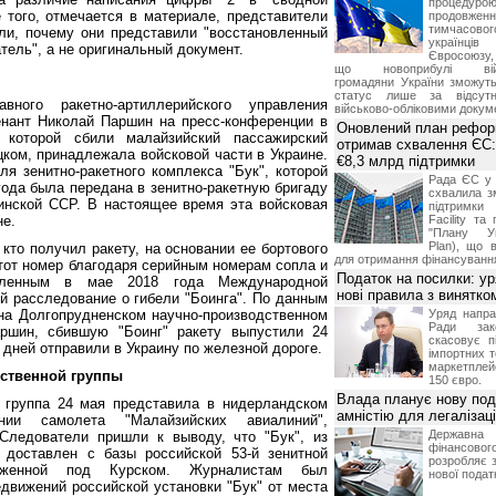
процедур
 того, отмечается в материале, представители
продовж
тимчасово
ли, почему они представили "восстановленный
українц
тель", а не оригинальный документ.
Євросоюзу, 
що новоприбулі військ
громадяни України зможут
статус лише за відсут
вного ракетно-артиллерийского управления
військово-обліковими докум
нант Николай Паршин на пресс-конференции в
Оновлений план рефор
 которой сбили малайзийский пассажирский
отримав схвалення ЄС:
цком, принадлежала войсковой части в Украине.
€8,3 млрд підтримки
ля зенитно-ракетного комплекса "Бук", которой
Рада ЄС у 
года была передана в зенитно-ракетную бригаду
схвалила з
инской ССР. В настоящее время эта войсковая
підтримки
не.
Facility та
"Плану Ук
Plan), що в
кто получил ракету, на основании ее бортового
для отримання фінансуванн
тот номер благодаря серийным номерам сопла и
Податок на посилки: у
авленным в мае 2018 года Международной
нові правила з винятко
й расследование о гибели "Боинга". По данным
на Долгопрудненском научно-производственном
Уряд напра
Ради зако
аршин, сбившую "Боинг" ракету выпустили 24
скасовує п
ь дней отправили в Украину по железной дороге.
імпортних т
маркетпле
ственной группы
150 євро.
Влада планує нову под
 группа 24 мая представила в нидерландском
амністію для легалізаці
ии самолета "Малайзийских авиалиний",
Держа
Следователи пришли к выводу, что "Бук", из
фінансово
 доставлен с базы российской 53-й зенитной
розробляє 
ложенной под Курском. Журналистам был
нової податк
движений российской установки "Бук" от места