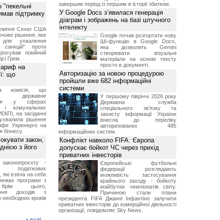
завершив період із першим в історії збитком.
 "пекельні
У Google Docs з’явилася генерація
римав підтримку
діаграм і зображень на базі штучного
інтелекту
9 липня Сенат США
чове рішення, яке
Google почав розгортати нову
 для ухвалення
ШІ-функцію в Google Docs,
х санкцій" проти
яка дозволить Gemini
просував покійний
створювати візуальні
дсі Грем.
матеріали на основі тексту
просто в документі.
тариф на
Авторизацію за новою процедурою
ї: що
пройшли вже 682 інформаційні
системи
на комісія, що
ює державне
У першому півріччі 2026 року
ання у сферах
Державна служба
и і комунальних
спеціального зв'язку та
ЕКП), на засіданні
захисту інформації України
 ухвалила рішення
внесла до переліку
ифи Укренерго на
авторизованих 485
я бізнесу.
інформаційних систем.
окувати закон,
Конфлікт навколо FIFA: Європа
днією з його
допускає бойкот ЧС через прихід
приватних інвесторів
 законопроєкту -
Європейські футбольні
 податкових
федерації розглядають
, які взяла на себе
можливість застосування
межах програми з
крайнього заходу - бойкоту
рім цього,
майбутніх чемпіонатів світу.
ання доходів з
Причиною стали плани
 необхідних кроків
президента FIFA Джанні Інфантіно залучити
приватних інвесторів до комерційної діяльності
організації, повідомляє Sky News.