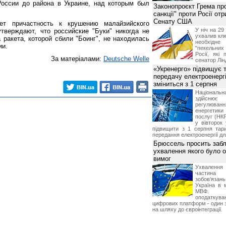
России до района в Украине, над которым был
Законопроєкт Грема про
санкції" проти Росії от
Сенату США
ает причастность к крушению малайзийского
У ніч на 2
тверждают, что российские "Буки" никогда не
ухвалив клю
 ракета, которой сбили "Боинг", не находилась
необхідне
ии.
"пекельни
Росії, які 
За матеріалами:
Deutsche Welle
сенатор Лін
«Укренерго» підвищує 
передачу електроенергі
зміниться з 1 серпня
Національ
здійсн
регулюв
енергетик
послуг (НКР
у вівторок
підвищити з 1 серпня тар
передання електроенергії дл
Брюссель просить забл
ухвалення якого було о
вимог
Ухвалення
частина
зобов'язань
Україна в 
МВФ. К
оподаткув
цифрових платформ - один з
на шляху до євроінтеграції.