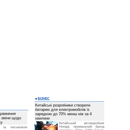
БІЗНЕС
Китайські розробники створили
батарею для електромобілів із
довження
зарядкою до 70% менш ніж за 4
а зміни щодо
хвилини
ку
Китайський автовиробник
Hongqi, преміальний бренд
 за письмовою