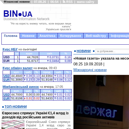
Фінансові новини
|
07.08.26
|
06:54
|
RSS
|
мапа сайту
"Не на користь книжку читать, коли вершки лише
хапать"
Українське прислів'я
Головна
Новини
Аналітика
Котирування
Веб-майстру
Інформація
Курс НБУ
на
сьогодні
НОВИНИ
за
курс
uah
%
USD
1
44,7626
0,0731
0,16
«Новая газета» указала на нес
EUR
1
51,6717
0,0464
0,09
08:25 19.09.2018
|
Курс обміну валют
на
вчора
, 09:43
Міжнародні новини
куп.
uah
%
прод.
uah
%
USD
44,4840
0,06
0,13
44,9364
0,01
0,03
EUR
51,3060
0,15
0,29
51,9148
0,06
0,12
Міжбанківський ринок
на
вчора
, 17:05
куп.
uah
%
прод.
uah
%
USD
44,7000
0,00
0,00
44,7400
0,01
0,02
EUR
51,6106
0,01
0,02
51,6433
0,01
0,02
ТОП-НОВИНИ
Євросоюз спрямує Україні €1,4 млрд із
доходів від російських активів
Європейський Союз спрямує
Україні 1,4 млрд євро за
рахунок доходів від