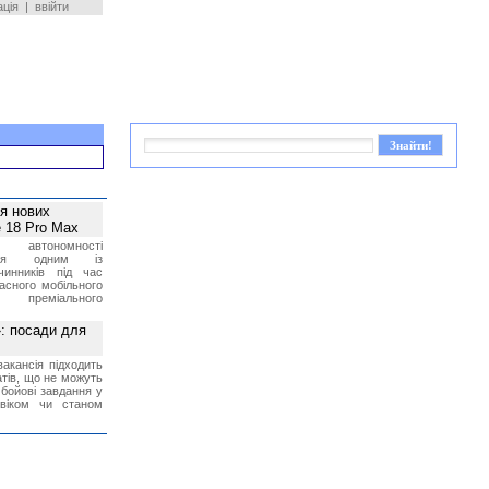
ація
|
ввійти
ея нових
 18 Pro Max
 автономності
ться одним із
чинників під час
асного мобільного
 преміального
»: посади для
акансія підходить
тів, що не можуть
бойові завдання у
 віком чи станом