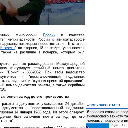
вленных Минобороны
России
в качестве
тв" непричастности России к авиакатастрофе
бнаружены некоторые несоответствия. В статье,
й газеты
" во вторник, 18 сентября, указывается
 также на различие в почерке, которым был
зуются данные расследования Международной
ором фигурирует серийный номер двигателя
ий "Боинг" - 8869032. При этом ведомство
кументов - "восстановленный подлинник
ть на изделие" и "журнал принятой продукции",
ый номер двигателя ракеты, а также серийный
720.
 заполнен за год до его производства
 ракеты в документах указывается 24 декабря
ПОПУЛЯРНІ СТАТТІ
 документов - "восстановленный подлинник
Євросоюз схвалив про
ирован 14 января 1986 года. Из этого следует,
тимчасового захисту т
зделие был заполнен почти за год до его
чоловіків призовного ві
газета".
Рада ЄС
а различие написания цифры "2" в "сводной