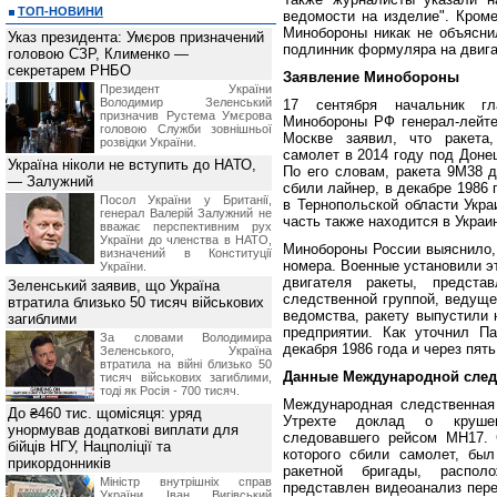
ТОП-НОВИНИ
ведомости на изделие". Кроме
Минобороны никак не объясни
Указ президента: Умєров призначений
подлинник формуляра на двига
головою СЗР, Клименко —
секретарем РНБО
Заявление Минобороны
Президент України
Володимир Зеленський
17 сентября начальник гла
призначив Pустема Умєрова
Минобороны РФ генерал-лейте
головою Служби зовнішньої
Москве заявил, что ракета,
розвідки України.
самолет в 2014 году под Доне
Україна ніколи не вступить до НАТО,
По его словам, ракета 9М38 д
— Залужний
сбили лайнер, в декабре 1986 
Посол України у Британії,
в Тернопольской области Укра
генерал Валерій Залужний не
часть также находится в Украи
вважає перспективним рух
України до членства в НАТО,
Минобороны России выяснило, 
визначений в Конституції
номера. Военные установили э
України.
двигателя ракеты, предст
Зеленський заявив, що Україна
следственной группой, ведуще
втратила близько 50 тисяч військових
ведомства, ракету выпустили 
загиблими
предприятии. Как уточнил П
За словами Володимира
декабря 1986 года и через пят
Зеленського, Україна
втратила на війні близько 50
Данные Международной след
тисяч військових загиблими,
тоді як Росія - 700 тисяч.
Международная следственная
До ₴460 тис. щомісяця: уряд
Утрехте доклад о крушен
унормував додаткові виплати для
следовавшего рейсом MH17. 
бійців НГУ, Нацполіції та
которого сбили самолет, был
прикордонників
ракетной бригады, распо
Міністр внутрішніх справ
представлен видеоанализ пере
України Іван Вигівський