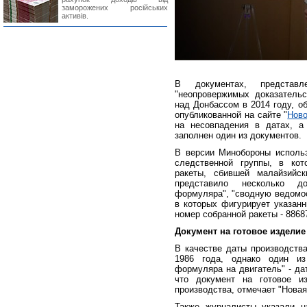
заморожених російських
активів.
В документах, предста
"неопровержимых доказательс
над Донбассом в 2014 году, о
опубликованной на сайте "
Ново
на несовпадения в датах, а
заполнен один из документов.
В версии Минобороны исполь
следственной группы, в кот
ракеты, сбившей малайзийск
представило несколько до
формуляра", "сводную ведомос
в которых фигурирует указанн
номер собранной ракеты - 8868
Документ на готовое изделие
В качестве даты производства
1986 года, однако один из
формуляра на двигатель" - дат
что документ на готовое и
производства, отмечает "Новая 
Также журналисты указали н